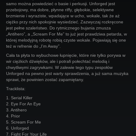
samo można powiedzieć o basie i perkusji. Unforged jest
przebojowy, ma dobre, płynne riffy, głębokie, selektywne
brzmienie i wyraziste, wpadające w ucho, wokale, tak że aż
ciężko przy nich spokojnie wysiedzieć. Zazwyczaj rozkręcone
jest pełne szaleństwo. Do rytmicznego bujania zmusza
„Antihero”, a „Scream For Me” to już jest prawdziwa petarda, w
której melodyjną robotę robią czyste wokale. Pojawiają się one
też w refrenie do „I’m Away”.
Cała ta płyta to wybuchowe łupnięcie, które nie tylko porywa w
wir ciężkich dźwięków, ale i potrafi połechtać melodią i
chwytliwymi zagrywkami. W zalewie tego typu zespołów
Unforged na pewno jest warty sprawdzenia, a już sama muzyka
sprawi, że powinien zostać zapamiętany.
Tracklista:
1. Serial Killer
2. Eye For An Eye
3. Antihero
4. Prior
5. Scream For Me
6. Unforged
7. Fight For Your Life