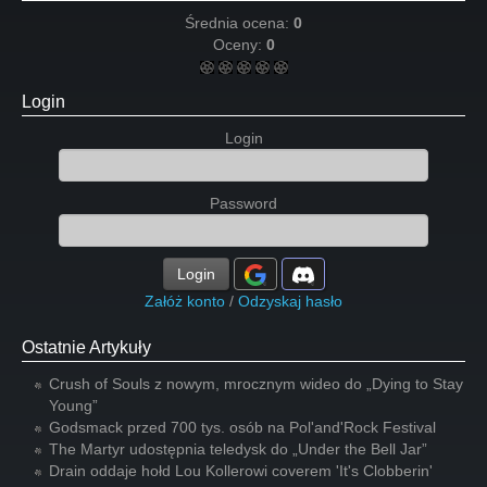
Średnia ocena:
0
Oceny:
0
Login
Login
Password
Login
Załóż konto
/
Odzyskaj hasło
Ostatnie Artykuły
Crush of Souls z nowym, mrocznym wideo do „Dying to Stay
Young”
Godsmack przed 700 tys. osób na Pol'and'Rock Festival
The Martyr udostępnia teledysk do „Under the Bell Jar”
Drain oddaje hołd Lou Kollerowi coverem 'It's Clobberin'