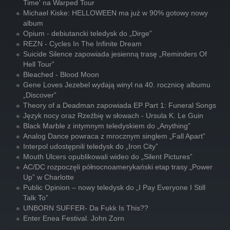
Time' na Warped Tour
Michael Kiske: HELLOWEEN ma już w 90% gotowy nowy
album
Opium - debiutancki teledysk do „Dirge”
REZN - Cycles In The Infinite Dream
Suicide Silence zapowiada jesienną trasę „Reminders Of
Hell Tour”
Bleached - Blood Moon
Gene Loves Jezebel wydają winyl na 40. rocznicę albumu
„Discover”
Theory of a Deadman zapowiada EP Part 1: Funeral Songs
Język nocy oraz Rzeźbię w słowach - Ursula K. Le Guin
Black Marble z intymnym teledyskiem do „Anything”
Analog Dance powraca z mrocznym singlem „Fall Apart”
Interpol udostępnili teledysk do „Iron City”
Mouth Ulcers opublikowali wideo do „Silent Pictures”
AC/DC rozpoczęli północnoamerykański etap trasy „Power
Up” w Charlotte
Public Opinion – nowy teledysk do „I Pay Everyone I Still
Talk To”
UNBORN SUFFER- Da Fukk Is This??
Enter Enea Festival. John Zorn