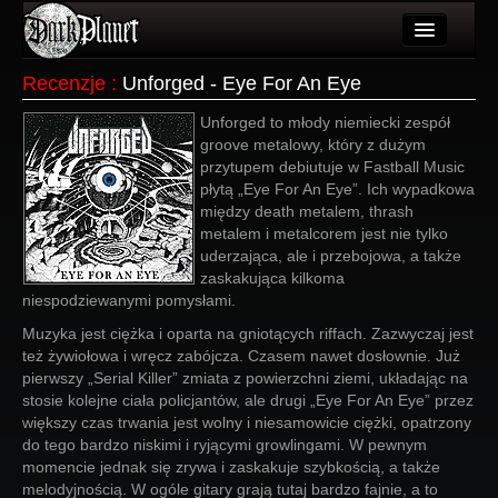
Artykuły
Recenzje
:
Unforged - Eye For An Eye
Użytkownicy
Unforged to młody niemiecki zespół
groove metalowy, który z dużym
Wydarzenia
przytupem debiutuje w Fastball Music
płytą „Eye For An Eye”. Ich wypadkowa
Galeria
między death metalem, thrash
metalem i metalcorem jest nie tylko
Forum
uderzająca, ale i przebojowa, a także
zaskakująca kilkoma
Więcej
niespodziewanymi pomysłami.
Muzyka jest ciężka i oparta na gniotących riffach. Zazwyczaj jest
Login
też żywiołowa i wręcz zabójcza. Czasem nawet dosłownie. Już
pierwszy „Serial Killer” zmiata z powierzchni ziemi, układając na
stosie kolejne ciała policjantów, ale drugi „Eye For An Eye” przez
większy czas trwania jest wolny i niesamowicie ciężki, opatrzony
do tego bardzo niskimi i ryjącymi growlingami. W pewnym
momencie jednak się zrywa i zaskakuje szybkością, a także
melodyjnością. W ogóle gitary grają tutaj bardzo fajnie, a to