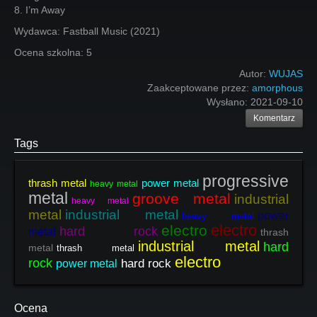
8. I’m Away
Wydawca: Fastball Music (2021)
Ocena szkolna: 5
Autor:
WUJAS
Zaakceptowane przez:
amorphous
Wysłano:
2021-09-10
Komentarz
Tags
progressive
thrash metal
power metal
heavy metal
metal
groove metal
industrial
heavy metal
metal
industrial metal
power
heavy metal
electro
electro
hard rock
metal
thrash
industrial metal
hard
metal
thrash metal
electro
rock
hard rock
power metal
Ocena