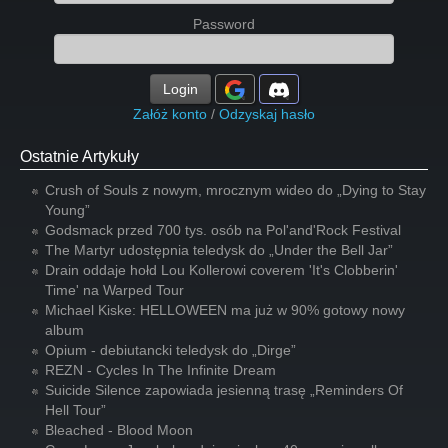
Password
Login
Załóż konto
/
Odzyskaj hasło
Ostatnie Artykuły
Crush of Souls z nowym, mrocznym wideo do „Dying to Stay
Young”
Godsmack przed 700 tys. osób na Pol'and'Rock Festival
The Martyr udostępnia teledysk do „Under the Bell Jar”
Drain oddaje hołd Lou Kollerowi coverem 'It's Clobberin'
Time' na Warped Tour
Michael Kiske: HELLOWEEN ma już w 90% gotowy nowy
album
Opium - debiutancki teledysk do „Dirge”
REZN - Cycles In The Infinite Dream
Suicide Silence zapowiada jesienną trasę „Reminders Of
Hell Tour”
Bleached - Blood Moon