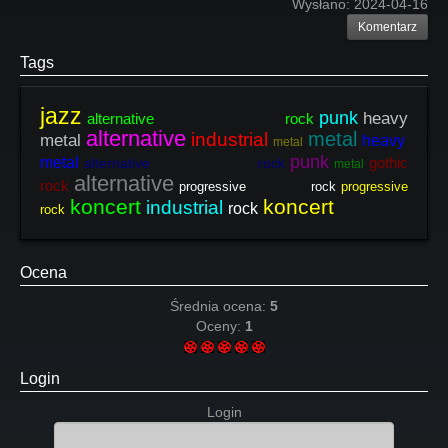
Wysłano:
2024-04-16
Komentarz
Tags
jazz
punk
heavy
alternative rock
alternative
metal
industrial
metal
heavy
metal
punk
metal
gothic
alternative rock
metal
alternative
rock
progressive rock
progressive
koncert
koncert
industrial
rock
rock
Ocena
Średnia ocena:
5
Oceny:
1
Login
Login