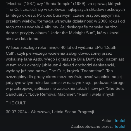
“Electric” (1987) czy “Sonic Temple” (1989), za sprawą których
The Cult znaleźli się w czołówce najlepszych składów rockowych
tamtego okresu. Po dość burzliwym czasie przypadającym na
przełom wieków, formacja wznowiła działalność w 2006 roku i od
tego czasu wydała 4 albumy. Jej dyskografię zamyka bardzo
dobrze przyjęty album “Under the Midnight Sun”, który ukazał
się dwa lata temu. .
W lipcu zeszłego roku minęło 40 lat od wydania EPki “Death
Cult”, czyli pierwszego wcielenia załogi dowodzonej przez
wokalistę Iana Astbury’ego i gitarzystę Billa Duffy’ego, natomiast
w tym roku okrągły jubileusz 4 dekad obchodzi debiutancki,
wydany już pod nazwą The Cult, krążek “Dreamtime”. Ten
szczególny dla grupy okres możemy świętować wspólnie na jej
jedynym w tym roku koncercie w naszym kraju, podczas którego
w przekrojowej setliście nie zabraknie takich hitów jak “She Sells
Sanctuary”, “Love Removal Machine”, “Rain” i wielu innych!
THE CULT
30.07.2024 - Warszawa, Letnia Scena Progresji
Autor:
Teufel
Zaakceptowane przez:
Teufel