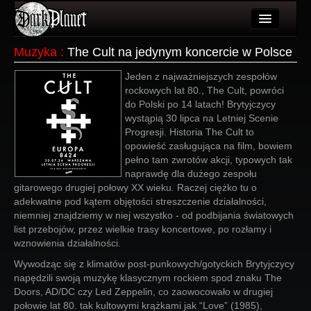
Artykuły
Muzyka
:
The Cult na jedynym koncercie w Polsce
Użytkownicy
Jeden z najważniejszych zespołów
rockowych lat 80., The Cult, powróci
Wydarzenia
do Polski po 14 latach! Brytyjczycy
wystąpią 30 lipca na Letniej Scenie
Galeria
Progresji. Historia The Cult to
opowieść zasługująca na film, bowiem
Forum
pełno tam zwrotów akcji, typowych tak
naprawdę dla dużego zespołu
Więcej
gitarowego drugiej połowy XX wieku. Raczej ciężko tu o
adekwatne pod kątem objętości streszczenie działalności,
Login
niemniej znajdziemy w niej wszystko - od podbijania światowych
list przebojów, przez wielkie trasy koncertowe, po rozłamy i
wznowienia działalności.
Wywodząc się z klimatów post-punkowych/gotyckich Brytyjczycy
napędzili swoją muzykę klasycznym rockiem spod znaku The
Doors, AD/DC czy Led Zeppelin, co zaowocowało w drugiej
połowie lat 80. tak kultowymi krążkami jak “Love” (1985),