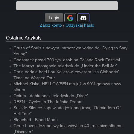
Login
Załóż konto
/
Odzyskaj hasło
Ostatnie Artykuły
Crush of Souls z nowym, mrocznym wideo do „Dying to Stay
Young”
Godsmack przed 700 tys. osób na Pol'and'Rock Festival
The Martyr udostępnia teledysk do „Under the Bell Jar”
Drain oddaje hołd Lou Kollerowi coverem 'It's Clobberin'
Time' na Warped Tour
Michael Kiske: HELLOWEEN ma już w 90% gotowy nowy
album
Opium - debiutancki teledysk do „Dirge”
REZN - Cycles In The Infinite Dream
Suicide Silence zapowiada jesienną trasę „Reminders Of
Hell Tour”
Bleached - Blood Moon
Gene Loves Jezebel wydają winyl na 40. rocznicę albumu
„Discover”