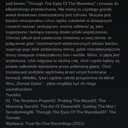
pod koniec "Through The Eyes Of The Maninkari” i zmusza do
kilkukrotnego przesłuchania. Nie mamy tu czystego growla,
wokal dodatkowo zniekształcony jest cyfrowo. Muzyka jest
bardzo emocjonalna i choć ciężko cokolwiek w dzisiejszych
czasach nazwać szokującym, można odbierać ją, jako
sugestywne i łamiące kanony dzieło sztuki współczesnej.
Chociaż album jest ostatecznie metalowy w swej istocie, to
połączenie gitar i koszmarnych elektronicznych tekstur bardzo
sugeruje jego dark ambientowy klimat, gdzie charakterystyczne
drony zastępuje zniekształcony bas i werble. Mimo, iż płyta jest
arytmiczna, rytm odgrywa tu istotną rolę, choć często bębny są
prawie całkowicie wymazane przez połamaną gitarę. Choć
muzyka jest podobno wędrówką przez umysł frontmana
formacji, okładka, tytuł i ogólnie całość przypomina mi klimat
filmu „Donnie Darko” - płyta mogłaby być do niego
soundtrackiem.
Tracklist:
01. The Teranbos Prayer02. Probing The Abyss03. The
Mourning Stars04. The Arc Of Descent05. Guiding The Mist /
Terraforming06. Through The Eyes Of The Maninkari07. The
Tunnels
Wydawca: Trust No One Recordings (2011)