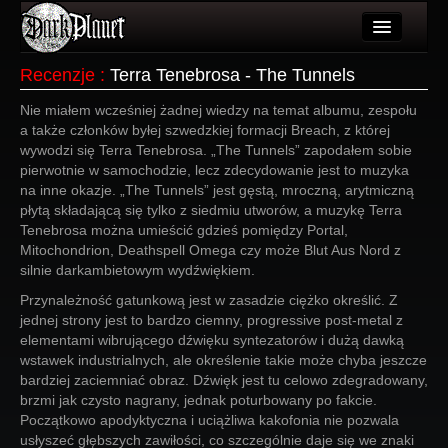
Artykuły
Recenzje
:
Terra Tenebrosa - The Tunnels
Użytkownicy
Nie miałem wcześniej żadnej wiedzy na temat albumu, zespołu
a także członków byłej szwedzkiej formacji Breach, z której
Wydarzenia
wywodzi się Terra Tenebrosa. „The Tunnels” zapodałem sobie
pierwotnie w samochodzie, lecz zdecydowanie jest to muzyka
Galeria
na inne okazje. „The Tunnels” jest gęstą, mroczną, arytmiczną
płytą składającą się tylko z siedmiu utworów, a muzykę Terra
Forum
Tenebrosa można umieścić gdzieś pomiędzy Portal,
Mitochondrion, Deathspell Omega czy może Blut Aus Nord z
Więcej
silnie darkambietowym wydźwiękiem.
Przynależność gatunkową jest w zasadzie ciężko określić. Z
Login
jednej strony jest to bardzo ciemny, progressive post-metal z
elementami wibrującego dźwięku syntezatorów i dużą dawką
wstawek industrialnych, ale określenie takie może chyba jeszcze
bardziej zaciemniać obraz. Dźwięk jest tu celowo zdegradowany,
brzmi jak czysto nagrany, jednak poturbowany po fakcie.
Początkowo apodyktyczna i uciążliwa kakofonia nie pozwala
usłyszeć głębszych zawiłości, co szczególnie daje się we znaki