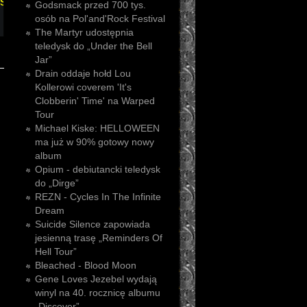
sive
Godsmack przed 700 tys.
osób na Pol'and'Rock Festival
The Martyr udostępnia
teledysk do „Under the Bell
Jar”
Drain oddaje hołd Lou
Kollerowi coverem 'It's
Clobberin' Time' na Warped
Tour
Michael Kiske: HELLOWEEN
ma już w 90% gotowy nowy
album
Opium - debiutancki teledysk
do „Dirge”
REZN - Cycles In The Infinite
Dream
Suicide Silence zapowiada
jesienną trasę „Reminders Of
Hell Tour”
Bleached - Blood Moon
Gene Loves Jezebel wydają
winyl na 40. rocznicę albumu
„Discover”