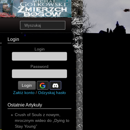
Login
Login
Password
Login
Załóż konto
/
Odzyskaj hasło
Ostatnie Artykuły
Crush of Souls z nowym,
mrocznym wideo do „Dying to
Stay Young”