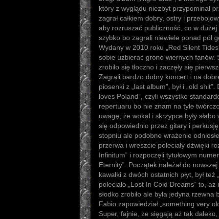
który z wyglądu niezbyt przypominał p
zagrał całkiem dobry, ostry i przebojowy 
aby rozruszać publiczność, co w dużej
szybko bo zagrali niewiele ponad pół go
Wydany w 2010 roku „Red Silent Tides” 
sobie uzbierać grono wiernych fanów. S
zrobiło się tłoczno i zaczęły się pier
Zagrali bardzo dobry koncert i na dobre
piosenki z „last album”, był i „old shit”
loves Poland”, czyli wszystko standard
repertuaru bo nie znam na tyle twórcz
uwagę, że wokal i skrzypce były słabo
się odpowiednio przez gitary i perkusj
stopniu ale podobne wrażenie odnios
przerwa i wreszcie poleciały dźwięki 
Infinitum” i rozpoczęli tytułowym nume
Eternity”. Początek należał do nowszej
kawałki z dwóch ostatnich płyt, był te
poleciało „Lost In Cold Dreams” to, aż
słodko zrobiło ale była jedyna rzewna
Fabio zapowiedział „something very old
Super, fajnie, że sięgają aż tak daleko