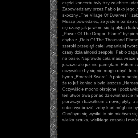
części koncertu były trzy zajebiste ude
Zapowiedziany przez Fabio jako jego „v
skoczny „The Village Of Dwarves” i za
Muszę powiedzieć, że jestem bardzo u
się czasy jak jarałem się tą płytą i ka
„Power Of The Dragon Flame” był pierw
chyba z „Rain Of The Thousand Flames”
szeroki przegląd całej wspaniałej twórc
czasy działalności zespołu. Fabio zaga
na basie. Naprawdę cała masa wrażeń. 
jeszcze ale już nie pamiętam. Potem ze
oczywiście by się nie mogło obyć. Intro
hymn „Emerald Sword”. A potem nastąp
że to już koniec a było jeszcze „Heroe
Oczywiście mocno okrojone i pozbawion
ten utwór trwa ponad dziewiętnaście mi
pierwszym kawałkiem z nowej płyty, a 
sobie wyobrazić, żeby ktoś mógł nie b
Choćbym się wysilał to nie miałbym si
wielka sztuka, wielkiego zespołu i mn