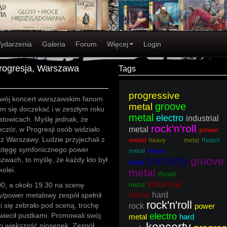
ydarzenia
Galeria
Forum
Więcej
Login
Progresja, Warszawa
Tags
progressive
swój koncert warszawskim fanom.
groove
metal
em się doczekać i w zeszłym roku
metal
electro
industrial
atowicach. Myślę jednak, że
rock'n'roll
zór, w Progresji osób widziało
metal
power
ko z Warszawy. Ludzie przyjechali z
metal
thrash
heavy metal
potęgę symfonicznego power
metal
heavy
koncerty
groove
szwach, to myślę, że każdy kto był
metal
olei.
metal
thrash
industrial
00, a około 19.30 na scenę
metal
metal
hard
y/power metalowy zespół spełnił
rock'n'roll
i się zebrało pod sceną, trochę
rock
power
świecił pustkami. Promowali swój
electro
metal
hard
ło większość piosenek. Zespół,