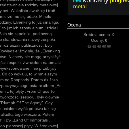
koncerty
progres
rock
rzedstawiciela rodziny metalowej
metal
set. Wokalista dwoił się i troił
 mierze mu się udało. Minęło
dziny. Elvenking to już inna liga.
Ocena
to już ich szósty album i zdołali
ala się zapełniła, pod sceną
Średnia ocena:
0
wsze skandowania nazwy zespołu.
Oceny:
0
 rozruszali publiczność. Były
. Dowiedzieliśmy się, że „Elvenking
owo. Niestety nie mogę przybliżyć
ości zespołu. Zwróciłem natomiast
 wyeksponowane i nie przebijały
ę. Co do wokalu, to w mniejszym
łem na Rhapsody. Potem dłuższa
rozpoczynającego ostatni album „Ad
rem z tej płyty „From Chaos To
 twórczości zespołu, były głównie
ż „Triumph Of The Agony”. Gdy
 musiałem wyjść po piwo tak się
 balladka tego wieczoru. Potem
” i Był „Land Of Immortals”.
, do pierwszej płyty. W środkowej