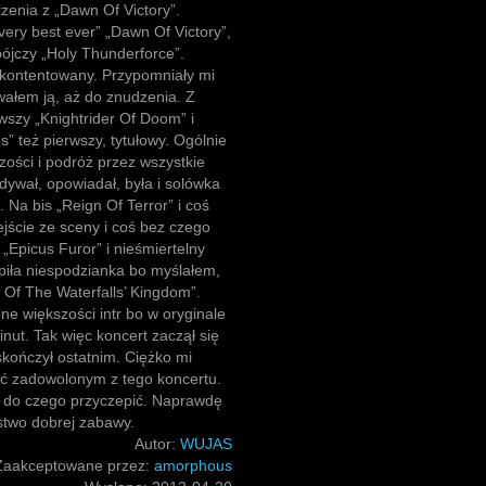
rzenia z „Dawn Of Victory”.
ery best ever” „Dawn Of Victory”,
bójczy „Holy Thunderforce”.
kontentowany. Przypomniały mi
towałem ją, aż do znudzenia. Z
szy „Knightrider Of Doom” i
 też pierwszy, tytułowy. Ogólnie
zości i podróż przez wszystkie
dywał, opowiadał, była i solówka
Na bis „Reign Of Terror” i coś
jście ze sceny i coś bez czego
 „Epicus Furor” i nieśmiertelny
iła niespodzianka bo myślałem,
s Of The Waterfalls’ Kingdom”.
e większości intr bo w oryginale
nut. Tak więc koncert zaczął się
skończył ostatnim. Ciężko mi
yć zadowolonym z tego koncertu.
ę do czego przyczepić. Naprawdę
óstwo dobrej zabawy.
Autor:
WUJAS
Zaakceptowane przez:
amorphous