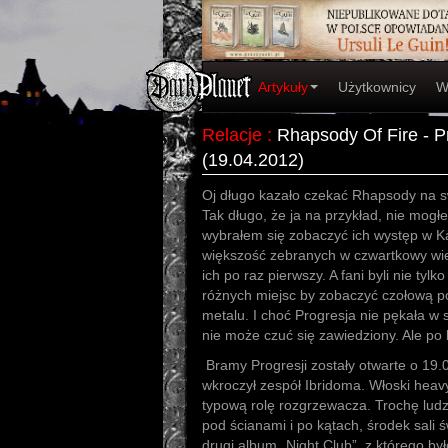
Artykuły
Użytkownicy
W
Relacje
:
Rhapsody Of Fire - 
(19.04.2012)
Oj długo kazało czekać Rhapsody na 
Tak długo, że ja na przykład, nie mogł
wybrałem się zobaczyć ich występ w K
większość zebranych w czwartkowy wiec
ich po raz pierwszy. A fani byli nie tyl
różnych miejsc by zobaczyć czołową 
metalu. I choć Progresja nie pękała w 
nie może czuć się zawiedziony. Ale po k
Bramy Progresji zostały otwarte o 19.
wkroczył zespół Ibridoma. Włoski heav
typową rolę rozgrzewacza. Trochę ludz
pod ścianami i po kątach, środek sali 
drugi album „Night Club”, z którego by