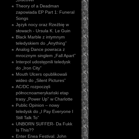
Theory of a Deadman
zapowiada EP Part 1: Funeral
Songs
Język nocy oraz Rzeźbię w
słowach - Ursula K. Le Guin
Black Marble z intymnym
teledyskiem do „Anything”
Analog Dance powraca z
mrocznym singlem „Fall Apart”
Interpol udostępnili teledysk
do „Iron City”
Mouth Ulcers opublikowali
wideo do „Silent Pictures”
AC/DC rozpoczęli
północnoamerykański etap
trasy „Power Up” w Charlotte
Public Opinion – nowy
teledysk do „I Pay Everyone I
Still Talk To”
UNBORN SUFFER- Da Fukk
Is This??
Enter Enea Festival. John