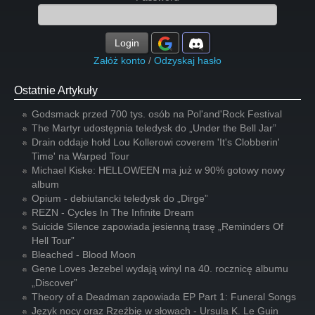
Login
Załóż konto
/
Odzyskaj hasło
Ostatnie Artykuły
Godsmack przed 700 tys. osób na Pol'and'Rock Festival
The Martyr udostępnia teledysk do „Under the Bell Jar”
Drain oddaje hołd Lou Kollerowi coverem 'It's Clobberin'
Time' na Warped Tour
Michael Kiske: HELLOWEEN ma już w 90% gotowy nowy
album
Opium - debiutancki teledysk do „Dirge”
REZN - Cycles In The Infinite Dream
Suicide Silence zapowiada jesienną trasę „Reminders Of
Hell Tour”
Bleached - Blood Moon
Gene Loves Jezebel wydają winyl na 40. rocznicę albumu
„Discover”
Theory of a Deadman zapowiada EP Part 1: Funeral Songs
Język nocy oraz Rzeźbię w słowach - Ursula K. Le Guin