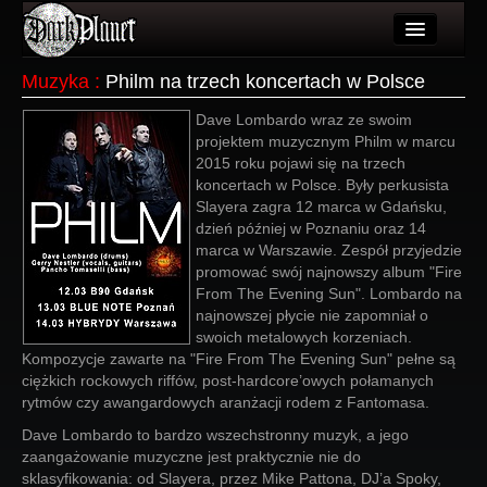
Artykuły
Muzyka
:
Philm na trzech koncertach w Polsce
Użytkownicy
Dave Lombardo wraz ze swoim
projektem muzycznym Philm w marcu
Wydarzenia
2015 roku pojawi się na trzech
koncertach w Polsce. Były perkusista
Galeria
Slayera zagra 12 marca w Gdańsku,
dzień później w Poznaniu oraz 14
Forum
marca w Warszawie. Zespół przyjedzie
promować swój najnowszy album "Fire
Więcej
From The Evening Sun". Lombardo na
najnowszej płycie nie zapomniał o
Login
swoich metalowych korzeniach.
Kompozycje zawarte na "Fire From The Evening Sun" pełne są
ciężkich rockowych riffów, post-hardcore’owych połamanych
rytmów czy awangardowych aranżacji rodem z Fantomasa.
Dave Lombardo to bardzo wszechstronny muzyk, a jego
zaangażowanie muzyczne jest praktycznie nie do
sklasyfikowania: od Slayera, przez Mike Pattona, DJ’a Spoky,