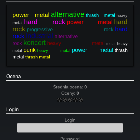
alternative
power metal
thrash metal
heavy
hard rock
hard
power metal
metal
rock
hard
progressive rock
industrial
rock
alternative
koncert
heavy metal
rock
metal
heavy
punk
power metal
thrash
heavy metal
metal
metal
thrash metal
Ocena
Średnia ocena:
0
Oceny:
0
Login
Login
Password