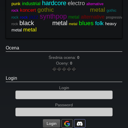
hardcore
electro
punk
industrial
alternative
gothic metal
koncert
rock
gothic
synthpop
jazz
alternative
metal
rock
rock
progressive
black metal
blues
folk
heavy
rock
metal
metal
metal
Ocena
Średnia ocena:
0
Oceny:
0
Login
Login
Password
Login