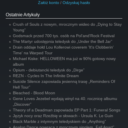
Załóż konto
/
Odzyskaj hasło
Ostatnie Artykuły
Crush of Souls z nowym, mrocznym wideo do „Dying to Stay
Young”
Godsmack przed 700 tys. osób na Pol'and'Rock Festival
The Martyr udostępnia teledysk do „Under the Bell Jar”
Drain oddaje hołd Lou Kollerowi coverem 'It's Clobberin'
Time' na Warped Tour
Michael Kiske: HELLOWEEN ma już w 90% gotowy nowy
album
Opium - debiutancki teledysk do „Dirge”
REZN - Cycles In The Infinite Dream
Suicide Silence zapowiada jesienną trasę „Reminders Of
Hell Tour”
Bleached - Blood Moon
Gene Loves Jezebel wydają winyl na 40. rocznicę albumu
„Discover”
Theory of a Deadman zapowiada EP Part 1: Funeral Songs
Język nocy oraz Rzeźbię w słowach - Ursula K. Le Guin
Black Marble z intymnym teledyskiem do „Anything”
Analog Dance powraca z mrocznym singlem „Fall Apart”