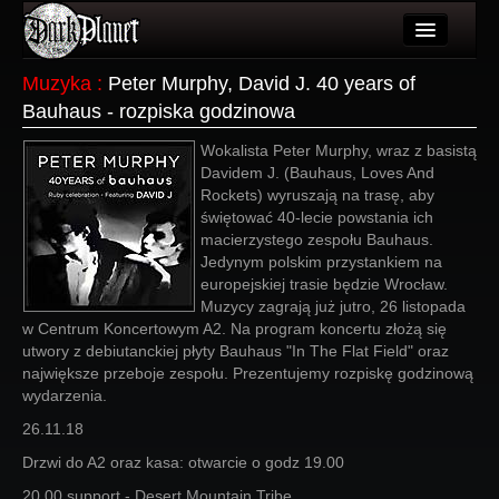
Artykuły
Muzyka
:
Peter Murphy, David J. 40 years of
Bauhaus - rozpiska godzinowa
Użytkownicy
Wokalista Peter Murphy, wraz z basistą
Wydarzenia
Davidem J. (Bauhaus, Loves And
Rockets) wyruszają na trasę, aby
Galeria
świętować 40-lecie powstania ich
macierzystego zespołu Bauhaus.
Forum
Jedynym polskim przystankiem na
europejskiej trasie będzie Wrocław.
Więcej
Muzycy zagrają już jutro, 26 listopada
w Centrum Koncertowym A2. Na program koncertu złożą się
Login
utwory z debiutanckiej płyty Bauhaus "In The Flat Field" oraz
największe przeboje zespołu. Prezentujemy rozpiskę godzinową
wydarzenia.
26.11.18
Drzwi do A2 oraz kasa: otwarcie o godz 19.00
20.00 support - Desert Mountain Tribe