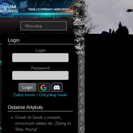
Login
Login
sive
Password
Login
Załóż konto
/
Odzyskaj hasło
Ostatnie Artykuły
Crush of Souls z nowym,
mrocznym wideo do „Dying to
ower
Stay Young”