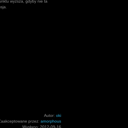
unktu wyższa, gdyby nie ta
sja.
Autor:
oki
Zaakceptowane przez:
amorphous
Wysłano:
2012-09-16