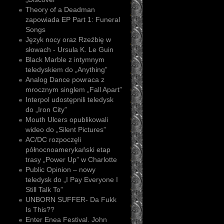
Theory of a Deadman
zapowiada EP Part 1: Funeral
Songs
Język nocy oraz Rzeźbię w
słowach - Ursula K. Le Guin
Black Marble z intymnym
teledyskiem do „Anything”
Analog Dance powraca z
mrocznym singlem „Fall Apart”
Interpol udostępnili teledysk
do „Iron City”
Mouth Ulcers opublikowali
wideo do „Silent Pictures”
AC/DC rozpoczęli
północnoamerykański etap
trasy „Power Up” w Charlotte
Public Opinion – nowy
teledysk do „I Pay Everyone I
Still Talk To”
UNBORN SUFFER- Da Fukk
Is This??
Enter Enea Festival. John