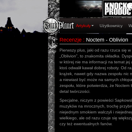
Artykuły
Użytkownicy
W
Recenzje
:
Noctem - Oblivion
Pierwszy plus, jaki od razu rzuca się w
„Oblivion”, to znakomita okładka. Dys
w której nie ma informacji na temat jej
ktoś odwalił kawał dobrej roboty. Od ra
krążek, nawet gdy nazwa zespołu nic 
a niewiast być może na samych chłop
zespołu, które potwierdza, że Noctem t
detal twórczości.
Specjalne, niczym z powieści Sapkowsk
muzyków na mrocznych, trochę przybr
niejednym smokiem walczyli i niejedne
wielkiego, ale od razu czuje się więks
czy też ewentualnych fanów.