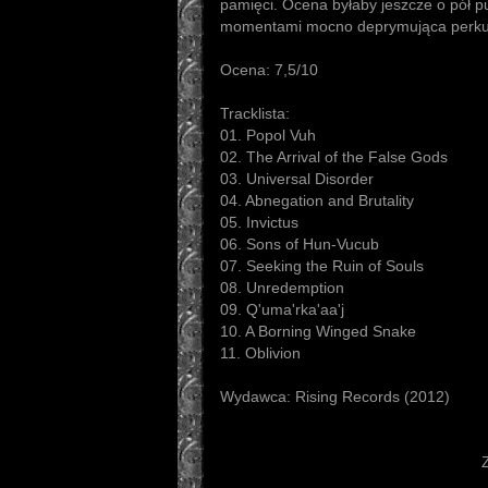
pamięci. Ocena byłaby jeszcze o pół p
momentami mocno deprymująca perku
Ocena: 7,5/10
Tracklista:
01. Popol Vuh
02. The Arrival of the False Gods
03. Universal Disorder
04. Abnegation and Brutality
05. Invictus
06. Sons of Hun-Vucub
07. Seeking the Ruin of Souls
08. Unredemption
09. Q'uma'rka'aa'j
10. A Borning Winged Snake
11. Oblivion
Wydawca: Rising Records (2012)