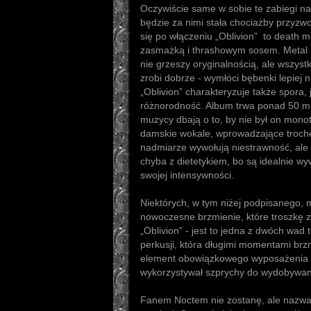
Oczywiście same w sobie te zabiegi na 
będzie za nimi stała chociażby przyzw
się po włączeniu „Oblivion” to death 
zasmażką i thrashowym sosem. Metal 
nie grzeszy oryginalnością, ale wszy
zrobi dobrze - wymłóci bębenki lepiej 
„Oblivion” charakteryzuje także spora
różnorodność. Album trwa ponad 50 min
muzycy dbają o to, by nie był on mono
damskie wokale, wprowadzające troch
nadmiarze wywołują niestrawność, ale
chyba z dietetykiem, bo są idealnie wy
swojej intensywności.
Niektórych, w tym niżej podpisanego,
nowoczesne brzmienie, które troszkę
„Oblivion” - jest to jedna z dwóch wad
perkusji, która długimi momentami brzm
element obowiązkowego wyposażenia r
wykorzystywał szprychy do wydobywan
Fanem Noctem nie zostanę, ale nazwa 