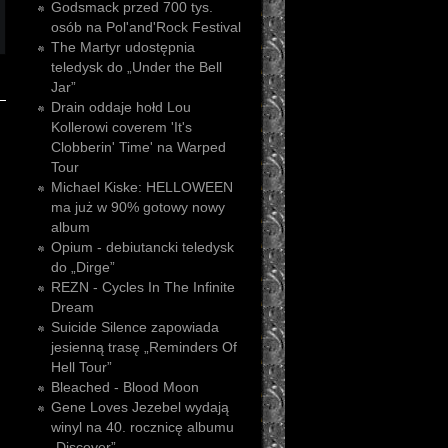
Godsmack przed 700 tys.
osób na Pol'and'Rock Festival
The Martyr udostępnia
teledysk do „Under the Bell
Jar”
Drain oddaje hołd Lou
Kollerowi coverem 'It's
Clobberin' Time' na Warped
Tour
Michael Kiske: HELLOWEEN
ma już w 90% gotowy nowy
album
Opium - debiutancki teledysk
do „Dirge”
REZN - Cycles In The Infinite
Dream
Suicide Silence zapowiada
jesienną trasę „Reminders Of
Hell Tour”
Bleached - Blood Moon
Gene Loves Jezebel wydają
winyl na 40. rocznicę albumu
„Discover”