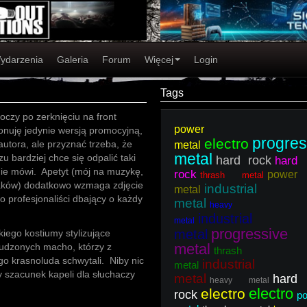
ydarzenia
Galeria
Forum
Więcej
Login
Tags
 oczy po zerknięciu na front
power
ponuję jedynie wersją promocyjną,
progres
electro
 autora, ale przyznać trzeba, że
metal
metal
zu bardziej chce się odpalić taki
hard rock
hard
nie mówi. Apetyt (mój na muzykę,
rock
power
thrash metal
aków) dodatkowo wzmaga zdjęcie
industrial
metal
o profesjonaliści dbający o każdy
metal
heavy
industrial
metal
progressive
metal
iego kostiumy stylizujące
metal
udzonych macho, którzy z
thrash
go krasnoluda schwytali. Niby nic
industrial
metal
zy szacunek kapeli dla słuchaczy
metal
hard
heavy metal
electro
electro
rock
p