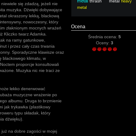
metal
thrash metal
heavy
niewiele się zdadzą, jeżeli nie
metal
oita muzyka. Dźwięki dobywające
metal okraszony lekką, blackową
intensywny, nowoczesny, który
Ocena
stkim złaknionym mocnych wrażeń
niż Kliczko twarz Adamka.
Średnia ocena:
5
, jak na ramy gatunkowe,
Oceny:
3
ut i przez cały czas trwania
tonny. Sporadyczne klawisze oraz
ę blackowego klimatu, w
 Noctem proporcje konsultowali
ważone. Muzyka nic nie traci ze
 może lekko denerwować
 zubaża muzyczne wrażenie po
 tego albumu. Druga to brzmienie
i jak trykawka (plastikowy
oweru typu składak, który
ia dźwięku).
już na dobre zagości w mojej