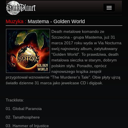
Artykuły
Muzyka
:
Mastema - Golden World
Użytkownicy
Death metalowe komando ze
Szczecina - grupa Mastema, już 31
Wydarzenia
marca 2017 roku wyda w Via Nocturna
swój najnowszy album, zatytułowany
Galeria
"Golden World". To prawdziwa, death
metalowa sieczka w starym, dobrym
Forum
polskim stylu. Ponadto, oprócz
najnowszego krążka zespół
Więcej
przygotował wznowienie "The Murderer's Tale". Obie płyty ujrzą
światło dzienne 31 marca jako jewelcase CD i digipak.
Login
Tracklista:
01. Global Paranoia
02. Tanathosphere
03. Hammer of Injustice