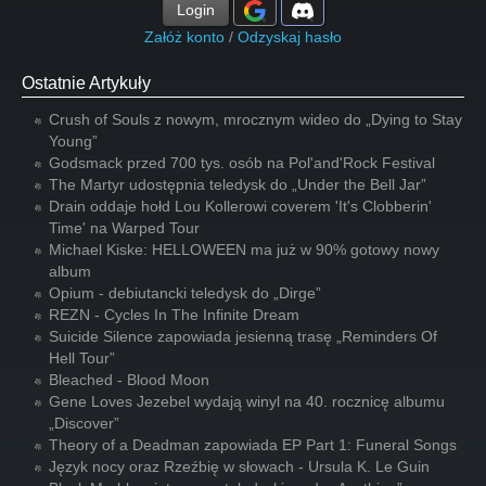
Login
Załóż konto
/
Odzyskaj hasło
Ostatnie Artykuły
Crush of Souls z nowym, mrocznym wideo do „Dying to Stay
Young”
Godsmack przed 700 tys. osób na Pol'and'Rock Festival
The Martyr udostępnia teledysk do „Under the Bell Jar”
Drain oddaje hołd Lou Kollerowi coverem 'It's Clobberin'
Time' na Warped Tour
Michael Kiske: HELLOWEEN ma już w 90% gotowy nowy
album
Opium - debiutancki teledysk do „Dirge”
REZN - Cycles In The Infinite Dream
Suicide Silence zapowiada jesienną trasę „Reminders Of
Hell Tour”
Bleached - Blood Moon
Gene Loves Jezebel wydają winyl na 40. rocznicę albumu
„Discover”
Theory of a Deadman zapowiada EP Part 1: Funeral Songs
Język nocy oraz Rzeźbię w słowach - Ursula K. Le Guin