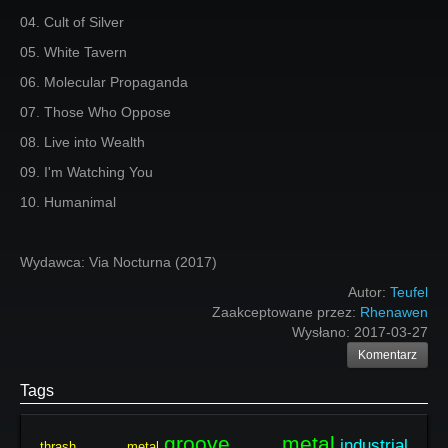
04. Cult of Silver
05. White Tavern
06. Molecular Propaganda
07. Those Who Oppose
08. Live into Wealth
09. I'm Watching You
10. Humanimal
Wydawca: Via Nocturna (2017)
Autor:
Teufel
Zaakceptowane przez:
Rhenawen
Wysłano:
2017-03-27
Komentarz
Tags
groove metal
industrial
thrash metal