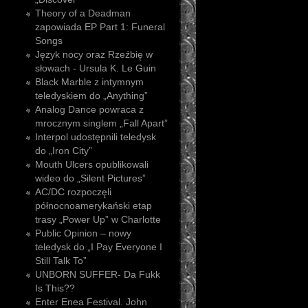
Theory of a Deadman
zapowiada EP Part 1: Funeral
Songs
Język nocy oraz Rzeźbię w
słowach - Ursula K. Le Guin
Black Marble z intymnym
teledyskiem do „Anything”
Analog Dance powraca z
mrocznym singlem „Fall Apart”
Interpol udostępnili teledysk
do „Iron City”
Mouth Ulcers opublikowali
wideo do „Silent Pictures”
AC/DC rozpoczęli
północnoamerykański etap
trasy „Power Up” w Charlotte
Public Opinion – nowy
teledysk do „I Pay Everyone I
Still Talk To”
UNBORN SUFFER- Da Fukk
Is This??
Enter Enea Festival. John