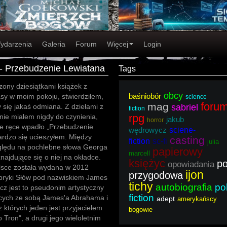
ydarzenia
Galeria
Forum
Więcej
Login
 - Przebudzenie Lewiatana
Tags
zony dziesiątkami książek z
obcy
baśniobór
sy w moim pokoju, stwierdziłem,
science
foru
mag
 się jakaś odmiana. Z dziełami z
sabriel
fiction
rpg
 nie miałem nigdy do czynienia,
jakub
horror
e ręce wpadło „Przebudzenie
wędrowycz
sciene-
ardzo się ucieszyłem. Między
casting
fiction
sc-fi
julia
ględu na pochlebne słowa Georga
papierowy
marcell
najdujące się o niej na okładce.
księżyc
p
opowiadania
lsce została wydana w 2012
ijon
przygodowa
ryki Słów pod nazwiskiem James
tichy
autobiografia
pol
ecz jest to pseudonim artystyczny
fiction
cych ze sobą James'a Abrahama i
adept
amerykańscy
z których jeden jest przyjacielem
bogowie
Tron", a drugi jego wieloletnim