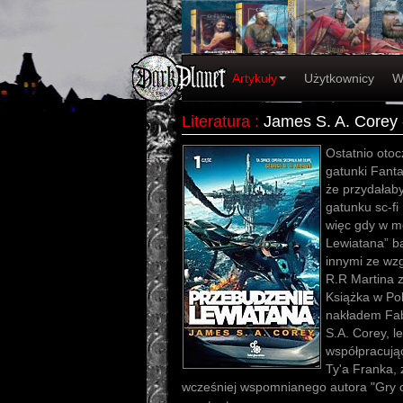
Artykuły
Użytkownicy
W
Literatura
:
James S. A. Corey
Ostatnio otoc
gatunki Fanta
że przydałaby
gatunku sc-fi
więc gdy w m
Lewiatana” b
innymi ze wz
R.R Martina z
Książka w Po
nakładem Fab
S.A. Corey, l
współpracują
Ty'a Franka, 
wcześniej wspomnianego autora "Gry o 