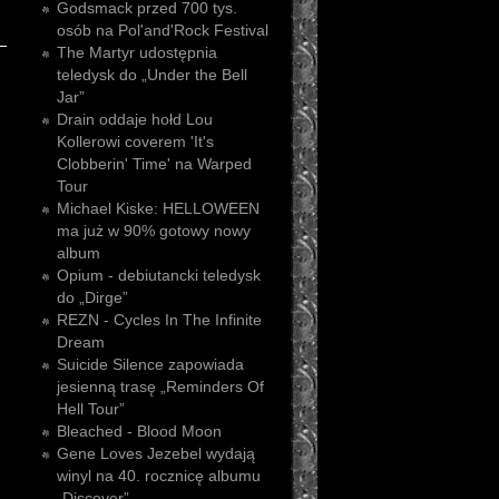
Godsmack przed 700 tys.
osób na Pol'and'Rock Festival
The Martyr udostępnia
teledysk do „Under the Bell
Jar”
Drain oddaje hołd Lou
Kollerowi coverem 'It's
Clobberin' Time' na Warped
Tour
Michael Kiske: HELLOWEEN
ma już w 90% gotowy nowy
album
Opium - debiutancki teledysk
do „Dirge”
REZN - Cycles In The Infinite
Dream
Suicide Silence zapowiada
jesienną trasę „Reminders Of
Hell Tour”
Bleached - Blood Moon
Gene Loves Jezebel wydają
winyl na 40. rocznicę albumu
„Discover”