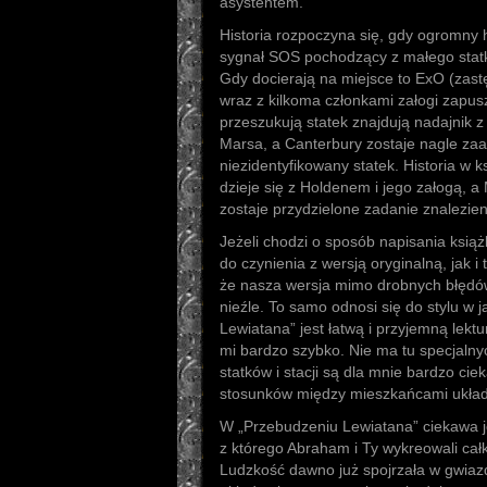
asystentem.
Historia rozpoczyna się, gdy ogromny 
sygnał SOS pochodzący z małego statk
Gdy docierają na miejsce to ExO (zas
wraz z kilkoma członkami załogi zapus
przeszukują statek znajdują nadajnik 
Marsa, a Canterbury zostaje nagle zaa
niezidentyfikowany statek. Historia w ks
dzieje się z Holdenem i jego załogą, 
zostaje przydzielone zadanie znalezien
Jeżeli chodzi o sposób napisania ksią
do czynienia z wersją oryginalną, jak 
że nasza wersja mimo drobnych błędów
nieźle. To samo odnosi się do stylu w 
Lewiatana” jest łatwą i przyjemną lekt
mi bardzo szybko. Nie ma tu specjalny
statków i stacji są dla mnie bardzo ci
stosunków między mieszkańcami układ
W „Przebudzeniu Lewiatana” ciekawa jest
z którego Abraham i Ty wykreowali ca
Ludzkość dawno już spojrzała w gwiazd