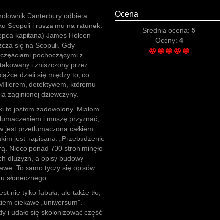
Ocena
holownik Canterbury odbiera
u Scopuli i rusza mu na ratunek.
Średnia ocena:
5
tępca kapitana) James Holden
Oceny:
4
zcza się na Scopuli. Gdy
z częściami pochodzącymi z
takowany i zniszczony przez
iążce dzieli się między to, co
a Millerem, detektywem, któremu
ia zaginionej dziewczyny.
żki to jestem zadowolony. Miałem
i tłumaczeniem i muszę przyznać,
 jest przetłumaczona całkiem
jakim jest napisana. „Przebudzenie
urą. Nieco ponad 700 stron minęło
ch dłużyzn, a opisy budowy
ekawe. To samo tyczy się opisów
u słonecznego.
 nie tylko fabuła, ale także tło,
łkiem ciekawe „uniwersum”.
y i udało się skolonizować część