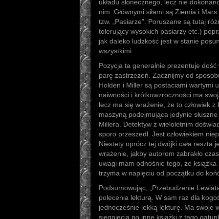
układu słonecznego, lecz nie dokonan
nim. Głównymi siłami są Ziemia i Mars
tzw. „Pasiarze”. Poruszane są tutaj róż
tolerujący wysokich pasiarzy etc.) pop
jak daleko ludzkość jest w stanie pos
wszystkimi.
Pozycja ta generalnie prezentuje dość
parę zastrzeżeń. Zacznijmy od sposobu
Holden i Miller są postaciami wartymi
naiwności i krótkowzroczności ma swoj
lecz ma się wrażenie, że to człowiek z k
maszyną podejmująca jedynie słuszne 
Millera. Detektyw z wieloletnim doświ
sporo przeszedł. Jest człowiekiem ni
Niestety oprócz tej dwójki cała reszta 
wrażenie, jakby autorom zabrakło czas
uwagi mam odnośnie tego, że książka j
trzyma w napięciu od początku do koń
Podsumowując, „Przebudzenie Lewiatana
polecenia lekturą. W sam raz dla kogoś
jednocześnie lekką lekturę. Ma swoje 
sięgnięcia po inne książki z tego gat