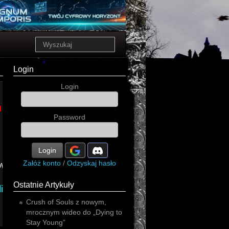
Login
Login
m
Password
Login
Załóż konto
/
Odzyskaj hasło
owieść
Ostatnie Artykuły
iticial
Crush of Souls z nowym,
mrocznym wideo do „Dying to
Stay Young”