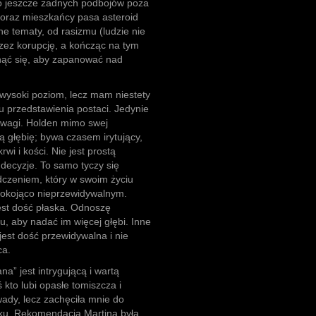
o jeszcze żadnych podbojów poza
 oraz mieszkańcy pasa asteroid
ne tematy, od rasizmu (ludzie nie
rzez korupcję, a kończąc na tym
unąć się, aby zapanować nad
 wysoki poziom, lecz mam niestety
 przedstawienia postaci. Jedynie
 uwagi. Holden mimo swej
ą głębię; bywa czasem irytujący,
rwi i kości. Nie jest prostą
decyzje. To samo tyczy się
adczeniem, który w swoim życiu
epokojąco nieprzewidywalnym.
jest dość płaska. Odnoszę
u, aby nadać im więcej głębi. Inne
est dość przewidywalna i nie
ca.
” jest intrygującą i wartą
 kto lubi opasłe tomiszcza i
wady, lecz zachęciła mnie do
unku. Rekomendacja Martina była