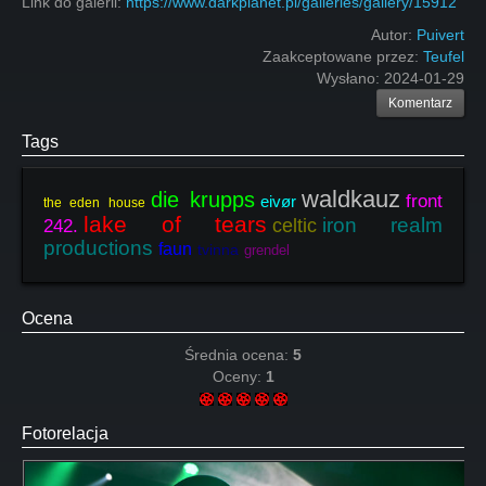
Link do galerii:
https://www.darkplanet.pl/galleries/gallery/15912
Autor:
Puivert
Zaakceptowane przez:
Teufel
Wysłano:
2024-01-29
Komentarz
Tags
waldkauz
die krupps
front
eivør
the eden house
lake of tears
iron realm
celtic
242.
productions
faun
tvinna
grendel
Ocena
Średnia ocena:
5
Oceny:
1
Fotorelacja