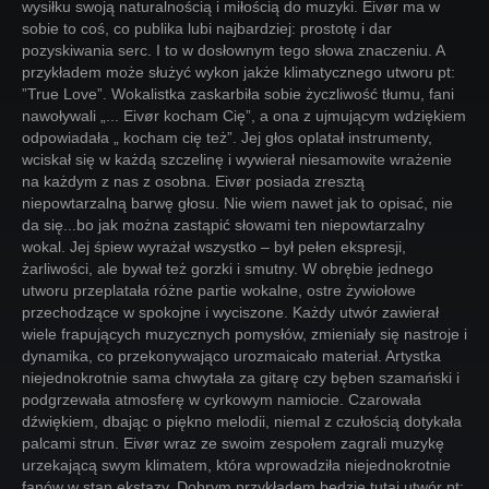
wysiłku swoją naturalnością i miłością do muzyki. Eivør ma w
sobie to coś, co publika lubi najbardziej: prostotę i dar
pozyskiwania serc. I to w dosłownym tego słowa znaczeniu. A
przykładem może służyć wykon jakże klimatycznego utworu pt:
”True Love”. Wokalistka zaskarbiła sobie życzliwość tłumu, fani
nawoływali „... Eivør kocham Cię”, a ona z ujmującym wdziękiem
odpowiadała „ kocham cię też”. Jej głos oplatał instrumenty,
wciskał się w każdą szczelinę i wywierał niesamowite wrażenie
na każdym z nas z osobna. Eivør posiada zresztą
niepowtarzalną barwę głosu. Nie wiem nawet jak to opisać, nie
da się...bo jak można zastąpić słowami ten niepowtarzalny
wokal. Jej śpiew wyrażał wszystko – był pełen ekspresji,
żarliwości, ale bywał też gorzki i smutny. W obrębie jednego
utworu przeplatała różne partie wokalne, ostre żywiołowe
przechodzące w spokojne i wyciszone. Każdy utwór zawierał
wiele frapujących muzycznych pomysłów, zmieniały się nastroje i
dynamika, co przekonywająco urozmaicało materiał. Artystka
niejednokrotnie sama chwytała za gitarę czy bęben szamański i
podgrzewała atmosferę w cyrkowym namiocie. Czarowała
dźwiękiem, dbając o piękno melodii, niemal z czułością dotykała
palcami strun. Eivør wraz ze swoim zespołem zagrali muzykę
urzekającą swym klimatem, która wprowadziła niejednokrotnie
fanów w stan ekstazy. Dobrym przykładem będzie tutaj utwór pt: