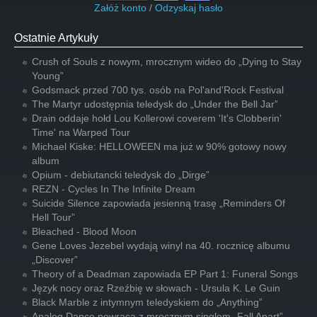
Załóż konto
/
Odzyskaj hasło
Ostatnie Artykuły
Crush of Souls z nowym, mrocznym wideo do „Dying to Stay
Young”
Godsmack przed 700 tys. osób na Pol'and'Rock Festival
The Martyr udostępnia teledysk do „Under the Bell Jar”
Drain oddaje hołd Lou Kollerowi coverem 'It's Clobberin'
Time' na Warped Tour
Michael Kiske: HELLOWEEN ma już w 90% gotowy nowy
album
Opium - debiutancki teledysk do „Dirge”
REZN - Cycles In The Infinite Dream
Suicide Silence zapowiada jesienną trasę „Reminders Of
Hell Tour”
Bleached - Blood Moon
Gene Loves Jezebel wydają winyl na 40. rocznicę albumu
„Discover”
Theory of a Deadman zapowiada EP Part 1: Funeral Songs
Język nocy oraz Rzeźbię w słowach - Ursula K. Le Guin
Black Marble z intymnym teledyskiem do „Anything”
Analog Dance powraca z mrocznym singlem „Fall Apart”