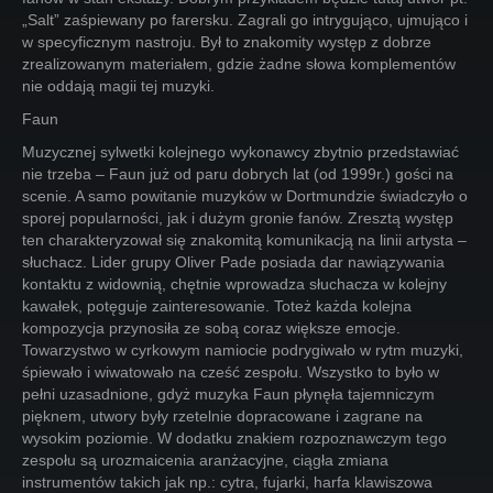
„Salt” zaśpiewany po farersku. Zagrali go intrygująco, ujmująco i
w specyficznym nastroju. Był to znakomity występ z dobrze
zrealizowanym materiałem, gdzie żadne słowa komplementów
nie oddają magii tej muzyki.
Faun
Muzycznej sylwetki kolejnego wykonawcy zbytnio przedstawiać
nie trzeba – Faun już od paru dobrych lat (od 1999r.) gości na
scenie. A samo powitanie muzyków w Dortmundzie świadczyło o
sporej popularności, jak i dużym gronie fanów. Zresztą występ
ten charakteryzował się znakomitą komunikacją na linii artysta –
słuchacz. Lider grupy Oliver Pade posiada dar nawiązywania
kontaktu z widownią, chętnie wprowadza słuchacza w kolejny
kawałek, potęguje zainteresowanie. Toteż każda kolejna
kompozycja przynosiła ze sobą coraz większe emocje.
Towarzystwo w cyrkowym namiocie podrygiwało w rytm muzyki,
śpiewało i wiwatowało na cześć zespołu. Wszystko to było w
pełni uzasadnione, gdyż muzyka Faun płynęła tajemniczym
pięknem, utwory były rzetelnie dopracowane i zagrane na
wysokim poziomie. W dodatku znakiem rozpoznawczym tego
zespołu są urozmaicenia aranżacyjne, ciągła zmiana
instrumentów takich jak np.: cytra, fujarki, harfa klawiszowa