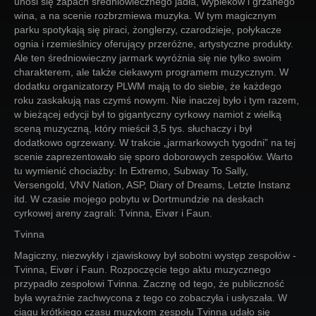
unosi się zapach średniowiecznego jadła, wypieków i grzanego
wina, a na scenie rozbrzmiewa muzyka. W tym magicznym
parku spotykają się piraci, żonglerzy, czarodzieje, połykacze
ognia i rzemieślnicy oferujący przeróżne, artystyczne produkty.
Ale ten średniowieczny jarmark wyróżnia się nie tylko swoim
charakterem, ale także ciekawym programem muzycznym. W
dodatku organizatorzy PLWM mają to do siebie, że każdego
roku zaskakują nas czymś nowym. Nie inaczej było i tym razem,
w bieżącej edycji był to gigantyczny cyrkowy namiot z wielką
sceną muzyczną, który mieścił 3,5 tys. słuchaczy i był
dodatkowo ogrzewany. W trakcie „jarmarkowych tygodni” na tej
scenie zaprezentowało się sporo doborowych zespołów. Warto
tu wymienić chociażby: In Extremo, Subway To Sally,
Versengold, VNV Nation, ASP, Diary of Dreams, Letzte Instanz
itd. W czasie mojego pobytu w Dortmundzie na deskach
cyrkowej areny zagrali: Tvinna, Eivør i Faun.
Tvinna
Magiczny, niezwykły i zjawiskowy był sobotni występ zespołów -
Tvinna, Eivør i Faun. Rozpoczęcie tego aktu muzycznego
przypadło zespołowi Tvinna. Zacznę od tego, że publiczność
była wyraźnie zachwycona z tego co zobaczyła i usłyszała. W
ciągu krótkiego czasu muzykom zespołu Tvinna udało się