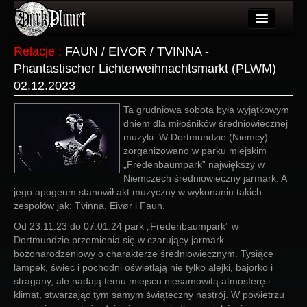
Artykuły
Relacje
:
FAUN / EIVOR / TVINNA -
Phantastischer Lichterweihnachtsmarkt (PLWM)
Użytkownicy
02.12.2023
Wydarzenia
Ta grudniowa sobota była wyjątkowym
Galeria
dniem dla miłośników średniowiecznej
muzyki. W Dortmundzie (Niemcy)
Forum
zorganizowano w parku miejskim
„Fredenbaumpark” największy w
Więcej
Niemczech średniowieczny jarmark. A
jego apogeum stanowił akt muzyczny w wykonaniu takich
zespołów jak: Tvinna, Eivør i Faun.
Login
Od 23.11.23 do 07.01.24 park „Fredenbaumpark” w
Dortmundzie przemienia się w czarujący jarmark
bożonarodzeniowy o charakterze średniowiecznym. Tysiące
lampek, świec i pochodni oświetlają nie tylko alejki, bajorko i
stragany, ale nadają temu miejscu niesamowitą atmosferę i
klimat, stwarzając tym samym świąteczny nastrój. W powietrzu