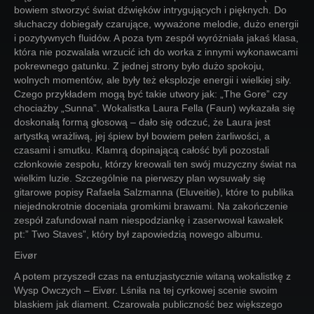
bowiem stworzyć świat dźwięków intrygujących i pięknych. Do
słuchaczy dobiegały czarujące, wyważone melodie, dużo energii
i pozytywnych fluidów. A poza tym zespół wyróżniała jakaś klasa,
która nie pozwalała wrzucić ich do worka z innymi wykonawcami
pokrewnego gatunku. Z jednej strony było dużo spokoju,
wolnych momentów, ale były też eksplozje energii i wielkiej siły.
Czego przykładem mogą być takie utwory jak: „The Gore” czy
chociażby „Sunna”. Wokalistka Laura Fella (Faun) wykazała się
doskonałą formą głosową – dało się odczuć, że Laura jest
artystką wrażliwą, jej śpiew był bowiem pełen żarliwości, a
czasami i smutku. Klamrą dopinającą całość byli pozostali
członkowie zespołu, którzy kreowali ten swój muzyczny świat na
wielkim luzie. Szczególnie na pierwszy plan wysuwały się
gitarowe popisy Rafaela Salzmanna (Eluveitie), które to publika
niejednokrotnie doceniała gromkimi brawami. Na zakończenie
zespół zafundował nam niespodziankę i zaserwował kawałek
pt:” Two Staves”, który był zapowiedzią nowego albumu.
Eivør
A potem przyszedł czas na entuzjastycznie witaną wokalistkę z
Wysp Owczych – Eivør. Lśniła na tej cyrkowej scenie swoim
blaskiem jak diament. Czarowała publiczność bez większego