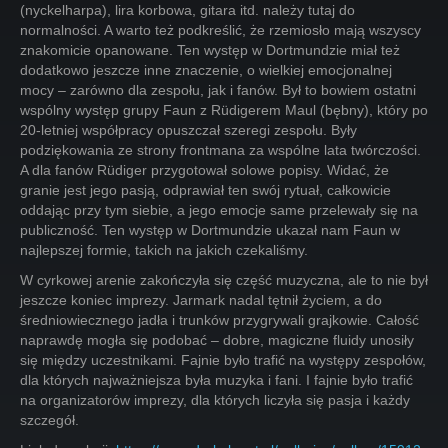
(nyckelharpa), lira korbowa, gitara itd. należy tutaj do
normalności. A warto też podkreślić, że rzemiosło mają wszyscy
znakomicie opanowane. Ten występ w Dortmundzie miał też
dodatkowo jeszcze inne znaczenie, o wielkiej emocjonalnej
mocy – zarówno dla zespołu, jak i fanów. Był to bowiem ostatni
wspólny występ grupy Faun z Rüdigerem Maul (bębny), który po
20-letniej współpracy opuszczał szeregi zespołu. Były
podziękowania ze strony frontmana za wspólne lata twórczości.
A dla fanów Rüdiger przygotował solowe popisy. Widać, że
granie jest jego pasją, odprawiał ten swój rytuał, całkowicie
oddając przy tym siebie, a jego emocje same przelewały się na
publiczność. Ten występ w Dortmundzie ukazał nam Faun w
najlepszej formie, takich na jakich czekaliśmy.
W cyrkowej arenie zakończyła się część muzyczna, ale to nie był
jeszcze koniec imprezy. Jarmark nadal tętnił życiem, a do
średniowiecznego jadła i trunków przygrywali grajkowie. Całość
naprawdę mogła się podobać – dobre, magiczne fluidy unosiły
się między uczestnikami. Fajnie było trafić na występy zespołów,
dla których najważniejsza była muzyka i fani. I fajnie było trafić
na organizatorów imprezy, dla których liczyła się pasja i każdy
szczegół.