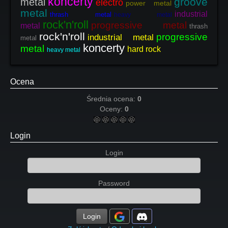
koncerty
groove
metal
electro
power metal
metal
industrial
thrash metal
heavy metal
rock'n'roll
progressive metal
metal
thrash
rock'n'roll
progressive
industrial metal
metal
koncerty
metal
hard rock
heavy metal
Ocena
Średnia ocena:
0
Oceny:
0
Login
Login
Password
Login