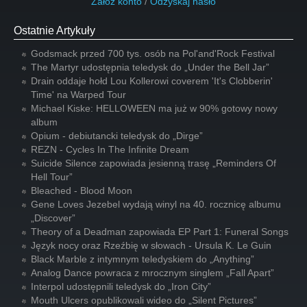
Załóż konto
/
Odzyskaj hasło
Ostatnie Artykuły
Godsmack przed 700 tys. osób na Pol'and'Rock Festival
The Martyr udostępnia teledysk do „Under the Bell Jar”
Drain oddaje hołd Lou Kollerowi coverem 'It's Clobberin'
Time' na Warped Tour
Michael Kiske: HELLOWEEN ma już w 90% gotowy nowy
album
Opium - debiutancki teledysk do „Dirge”
REZN - Cycles In The Infinite Dream
Suicide Silence zapowiada jesienną trasę „Reminders Of
Hell Tour”
Bleached - Blood Moon
Gene Loves Jezebel wydają winyl na 40. rocznicę albumu
„Discover”
Theory of a Deadman zapowiada EP Part 1: Funeral Songs
Język nocy oraz Rzeźbię w słowach - Ursula K. Le Guin
Black Marble z intymnym teledyskiem do „Anything”
Analog Dance powraca z mrocznym singlem „Fall Apart”
Interpol udostępnili teledysk do „Iron City”
Mouth Ulcers opublikowali wideo do „Silent Pictures”