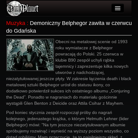
Artykuły
Muzyka
:
Demoniczny Belphegor zawita w czerwcu
do Gdańska
Użytkownicy
Obecni na metalowej scenie od 1993
Wydarzenia
roku wymiatacze z Belphegor
powracają do Polski. 25 czerwca w
Galeria
klubie B90 zespół uchyli rąbka
tajemnicy i zaprezentuje kilka nowych
Forum
utworów z nadchodzącej,
niezatytułowanej jeszcze płyty. W zakresie łączenia death i black
Więcej
metalowej sztuki Belphegor urósł do statusu ikony, co
dodatkowo potwierdził sukces ich ostatniego albumu „Conjuring
Login
the Dead”. Ponadto w nagraniach do materiału gościnnie
wystąpili Glen Benton z Deicide oraz Attila Csihar z Mayhem.
Pod koniec stycznia zespół rozpoczął próby do nagrań
kolejnego, jedenastego krążka, o którym Helmuth Lehner (lider
Belphegor) mówi: "Na tym jeszcze niezatytułowanym albumie
spróbujemy rozwinąć i wynieść na wyższy poziom wszystko, co
dotąd robiliśmy. Mam przeczucie, że to najsilniejszy skład, z