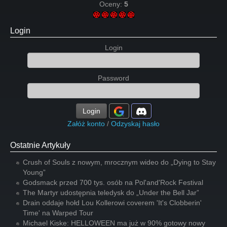
Oceny:
5
Login
Login
Password
Login
Załóż konto
/
Odzyskaj hasło
Ostatnie Artykuły
Crush of Souls z nowym, mrocznym wideo do „Dying to Stay
Young”
Godsmack przed 700 tys. osób na Pol'and'Rock Festival
The Martyr udostępnia teledysk do „Under the Bell Jar”
Drain oddaje hołd Lou Kollerowi coverem 'It's Clobberin'
Time' na Warped Tour
Michael Kiske: HELLOWEEN ma już w 90% gotowy nowy