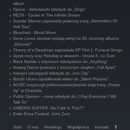
album
Opium - debiutancki teledysk do „Dirge”
REZN - Cycles In The Infinite Dream
Suicide Silence zapowiada jesienną trasę „Reminders Of
Hell Tour”
Bleached - Blood Moon
Gene Loves Jezebel wydają winyl na 40. rocznicę albumu
„Discover”
Theory of a Deadman zapowiada EP Part 1: Funeral Songs
Język nocy oraz Rzeźbię w słowach - Ursula K. Le Guin
Black Marble z intymnym teledyskiem do „Anything”
Analog Dance powraca z mrocznym singlem „Fall Apart”
Interpol udostępnili teledysk do „Iron City”
Mouth Ulcers opublikowali wideo do „Silent Pictures”
AC/DC rozpoczęli północnoamerykański etap trasy „Power
Up” w Charlotte
Public Opinion – nowy teledysk do „I Pay Everyone I Still
Talk To”
UNBORN SUFFER- Da Fukk Is This??
Enter Enea Festival. John Zorn
Start
O nas
Redakcja
Współpraca
Kontakt