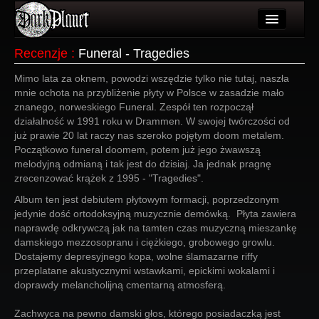
Artykuły
Recenzje
:
Funeral - Tragedies
Użytkownicy
Mimo lata za oknem, powodzi wszędzie tylko nie tutaj, naszła
mnie ochota na przybliżenie płyty w Polsce w zasadzie mało
Wydarzenia
znanego, norweskiego Funeral. Zespół ten rozpoczął
działalność w 1991 roku w Drammen. W swojej twórczości od
Galeria
już prawie 20 lat raczy nas szeroko pojętym doom metalem.
Początkowo funeral doomem, potem już jego żwawszą
Forum
melodyjną odmianą i tak jest do dzisiaj. Ja jednak pragnę
zrecenzować krążek z 1995 - "Tragedies".
Więcej
Album ten jest debiutem płytowym formacji, poprzedzonym
jedynie dość ortodoksyjną muzycznie demówką. Płyta zawiera
Login
naprawdę odkrywczą jak na tamten czas muzyczną mieszankę
damskiego mezzosopranu i ciężkiego, grobowego growlu.
Dostajemy depresyjnego kopa, wolne ślamazarne riffy
przeplatane akustycznymi wstawkami, epickimi wokalami i
doprawdy melancholijną cmentarną atmosferą.
Zachwyca na pewno damski głos, którego posiadaczką jest