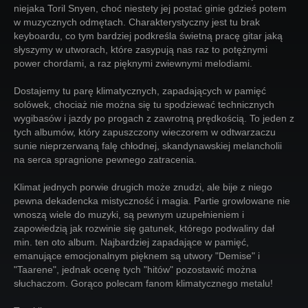
niejaka Toril Snyen, choć niestety jej postać ginie gdzieś potem
w muzycznych odmętach. Charakterystyczny jest tu brak
keyboardu, co tym bardziej podkreśla świetną pracę gitar jaką
słyszymy w utworach, które zasypują nas raz to potężnymi
power chordami, a raz pięknymi zwiewnymi melodiami.
Dostajemy tu parę klimatycznych, zapadających w pamięć
solówek, chociaż nie można się tu spodziewać technicznych
wygibasów i jazdy po progach z zawrotną prędkością. To jeden z
tych albumów, który zapuszczony wieczorem w odtwarzaczu
sunie nieprzerwaną falę chłodnej, skandynawskiej melancholii
na serca spragnione pewnego zatracenia.
Klimat jednych porwie drugich może znudzi, ale bije z niego
pewna dekadencka mistyczność i magia. Partie growlowane nie
wnoszą wiele do muzyki, są pewnym uzupełnieniem i
zapowiedzią jak rozwinie się gatunek, którego podwaliny dał
min. ten oto album. Najbardziej zapadające w pamięć,
emanujące emocjonalnym pięknem są utwory "Demise" i
"Taarene", jednak ocenę tych "hitów" pozostawić można
słuchaczom. Gorąco polecam fanom klimatycznego metalu!