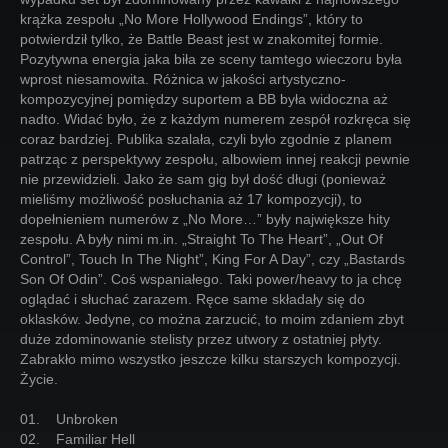
krążka zespołu „No More Hollywood Endings”, który to
potwierdził tylko, że Battle Beast jest w znakomitej formie.
Pozytywna energia jaka biła ze sceny tamtego wieczoru była
wprost niesamowita. Różnica w jakości artystyczno-
kompozycyjnej pomiędzy suportem a BB była widoczna aż
nadto. Widać było, że z każdym numerem zespół rozkręca się
coraz bardziej. Publika szalała, czyli było zgodnie z planem
patrząc z perspektywy zespołu, albowiem innej reakcji pewnie
nie przewidzieli. Jako że sam gig był dość długi (ponieważ
mieliśmy możliwość posłuchania aż 17 kompozycji), to
dopełnieniem numerów z „No More…” były największe hity
zespołu. A były nimi m.in. „Straight To The Heart”, „Out Of
Control”, Touch In The Night”, King For A Day”, czy „Bastards
Son Of Odin”. Coś wspaniałego. Taki power/heavy to ja chcę
oglądać i słuchać zarazem. Ręce same składały się do
oklasków. Jedyne, co można zarzucić, to moim zdaniem zbyt
duże zdominowanie stelisty przez utwory z ostatniej płyty.
Zabrakło mimo wszystko jeszcze kilku starszych kompozycji.
Życie.
01. Unbroken
02. Familiar Hell