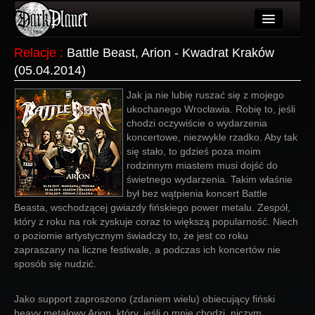
Artykuły
Relacje
:
Battle Beast, Arion - Kwadrat Kraków
(05.04.2014)
Użytkownicy
Jak ja nie lubię ruszać się z mojego
Wydarzenia
ukochanego Wrocławia. Robię to, jeśli
chodzi oczywiście o wydarzenia
Galeria
koncertowe, niezwykle rzadko. Aby tak
się stało, to gdzieś poza moim
Forum
rodzinnym miastem musi dojść do
świetnego wydarzenia. Takim właśnie
Więcej
był bez wątpienia koncert Battle
Beasta, wschodzącej gwiazdy fińskiego power metalu. Zespół,
Login
który z roku na rok zyskuje coraz to większą popularność. Niech
o poziomie artystycznym świadczy to, że jest co roku
zapraszany na liczne festiwale, a podczas ich koncertów nie
sposób się nudzić.
Jako support zaproszono (zdaniem wielu) obiecujący fiński
heavy metalowy Arion, który, jeśli o mnie chodzi, niczym