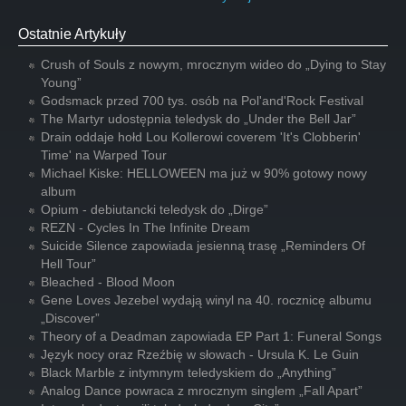
Ostatnie Artykuły
Crush of Souls z nowym, mrocznym wideo do „Dying to Stay
Young”
Godsmack przed 700 tys. osób na Pol'and'Rock Festival
The Martyr udostępnia teledysk do „Under the Bell Jar”
Drain oddaje hołd Lou Kollerowi coverem 'It's Clobberin'
Time' na Warped Tour
Michael Kiske: HELLOWEEN ma już w 90% gotowy nowy
album
Opium - debiutancki teledysk do „Dirge”
REZN - Cycles In The Infinite Dream
Suicide Silence zapowiada jesienną trasę „Reminders Of
Hell Tour”
Bleached - Blood Moon
Gene Loves Jezebel wydają winyl na 40. rocznicę albumu
„Discover”
Theory of a Deadman zapowiada EP Part 1: Funeral Songs
Język nocy oraz Rzeźbię w słowach - Ursula K. Le Guin
Black Marble z intymnym teledyskiem do „Anything”
Analog Dance powraca z mrocznym singlem „Fall Apart”