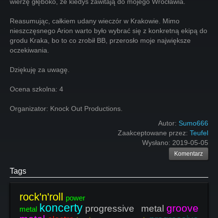
wierzę głęboko, że kiedyś zawitają do mojego Wrocławia.
Reasumując, całkiem udany wieczór w Krakowie. Mimo
nieszczęsnego Arion warto było wybrać się z konkretną ekipą do
grodu Kraka, bo to co zrobił BB, przerosło moje największe
oczekiwania.
Dziękuję za uwagę.
Ocena szkolna: 4
Organizator: Knock Out Productions.
Autor:
Sumo666
Zaakceptowane przez:
Teufel
Wysłano:
2019-05-05
Komentarz
Tags
rock'n'roll
power
koncerty
groove
progressive metal
metal