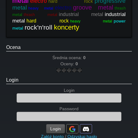
metal
progressive
electro
hard rock
groove metal
metal
electro
thrash
heavy metal
industrial
industrial metal
metal
thrash metal
metal
hard rock
power
heavy metal
koncerty
rock'n'roll
metal
Ocena
Średnia ocena:
0
Oceny:
0
Login
Login
Password
Login
Załóż konto
/
Odzyskaj hasło