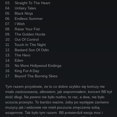
03. Straight To The Heart
04. Unfairy Tales
05. Black Ninja
06. Endless Summer
07. I Wish
08. Raise Your Fist
09. The Golden Horde
10. Out Of Control
11. Touch In The Night
12. Bastard Son Of Odin
13. The Hero
14. Eden
15. No More Hollywood Endings
16. King For A Day
17. Beyonf The Burning Skies
Tym razem przysłowie, że to co dobre szybko się kończy nie
miało zastosowania, albowiem, jak wspomniałem, koncert BB był
dość długi. Na pewno nie było nudno, to raz, a dwa, nie było
uczucia przesytu. To bardzo ważne, żeby po występie zarówno
muzycy jak i widzowie nie mieli poczucia zmęczenia sobą
wzajemnie. Tak było tym razem. BB potwierdził swoja moc i