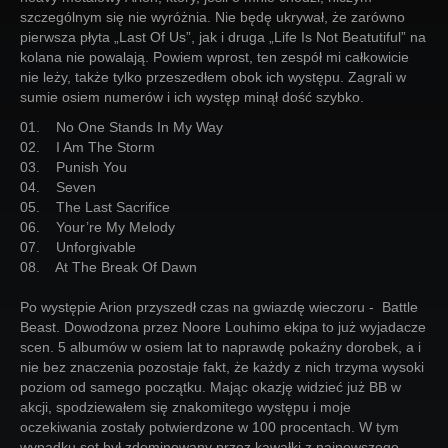
szczególnym się nie wyróżnia. Nie będę ukrywał, że zarówno
pierwsza płyta „Last Of Us”, jak i druga „Life Is Not Beatutiful” na
kolana nie powalają. Powiem wprost, ten zespół mi całkowicie
nie leży, także tylko przeszedłem obok ich występu. Zagrali w
sumie osiem numerów i ich występ minął dość szybko.
01. No One Stands In My Way
02. I Am The Storm
03. Punish You
04. Seven
05. The Last Sacrifice
06. Your’re My Melody
07. Unforgivable
08. At The Break Of Dawn
Po występie Arion przyszedł czas na gwiazdę wieczoru - Battle
Beast. Dowodzona przez Noore Louhimo ekipa to już wyjadacze
scen. 5 albumów w osiem lat to naprawdę pokaźny dorobek, a i
nie bez znaczenia pozostaje fakt, że każdy z nich trzyma wysoki
poziom od samego początku. Mając okazję widzieć już BB w
akcji, spodziewałem się znakomitego występu i moje
oczekiwania zostały potwierdzone w 100 procentach. W tym
wypadku set był zdominowany przez kawałki z najnowszego