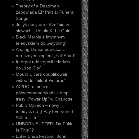
Theory of a Deadman
zapowiada EP Part 1: Funeral
Songs
Język nocy oraz Rzeźbię w
słowach - Ursula K. Le Guin
Black Marble z intymnym
teledyskiem do „Anything”
Analog Dance powraca z
mrocznym singlem „Fall Apart”
Interpol udostępnili teledysk
do „Iron City”
Mouth Ulcers opublikowali
wideo do „Silent Pictures”
AC/DC rozpoczęli
północnoamerykański etap
trasy „Power Up” w Charlotte
Public Opinion – nowy
teledysk do „I Pay Everyone I
Still Talk To”
UNBORN SUFFER- Da Fukk
Is This??
Enter Enea Festival. John