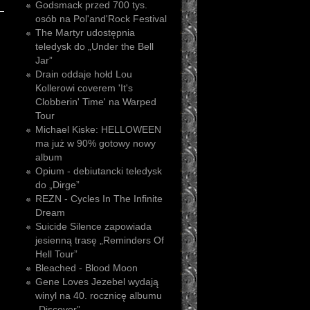
Godsmack przed 700 tys.
osób na Pol'and'Rock Festival
The Martyr udostępnia
teledysk do „Under the Bell
Jar”
Drain oddaje hołd Lou
Kollerowi coverem 'It's
Clobberin' Time' na Warped
Tour
Michael Kiske: HELLOWEEN
ma już w 90% gotowy nowy
album
Opium - debiutancki teledysk
do „Dirge”
REZN - Cycles In The Infinite
Dream
Suicide Silence zapowiada
jesienną trasę „Reminders Of
Hell Tour”
Bleached - Blood Moon
Gene Loves Jezebel wydają
winyl na 40. rocznicę albumu
„Discover”