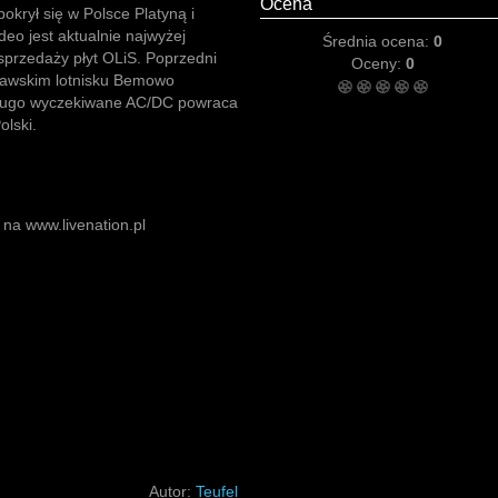
Ocena
okrył się w Polsce Platyną i
eo jest aktualnie najwyżej
Średnia ocena:
0
 sprzedaży płyt OLiS. Poprzedni
Oceny:
0
zawskim lotnisku Bemowo
 Długo wyczekiwane AC/DC powraca
olski.
 na www.livenation.pl
Autor:
Teufel