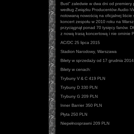
Bust" zaledwie w dwa dni od premiery p
według Związku Producentów Audio-Vid
notowaną nowością na oficjalnej liście
koncert zespołu w 2010 roku na Wars
przyciągnął ponad 70 tysięcy fanów.
z nową trasą koncertową i nie ominie P
AC/DC 25 lipca 2015
Stadion Narodowy, Warszawa
Bilety w sprzedaży od 17 grudnia 2014
Bilety w cenach:
Trybuny V & C 419 PLN
Trybuny D 330 PLN
Trybuny G 209 PLN
Inner Barrier 350 PLN
Płyta 250 PLN
Niepełnosprawni 209 PLN