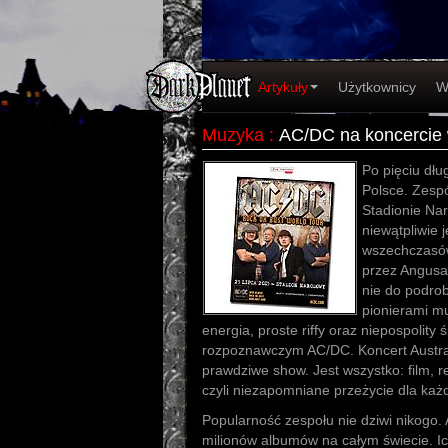
Artykuły
Użytkownicy
W
Muzyka
:
AC/DC na koncercie 
Po pięciu dł
Polsce. Zespó
Stadionie Na
niewątpliwie 
wszechczasó
przez Angusa
nie do podrobi
pionierami m
energia, proste riffy oraz niepospolity
rozpoznawczym AC/DC. Koncert Australi
prawdziwe show. Jest wszystko: film, re
czyli niezapomniane przeżycie dla każ
Popularność zespołu nie dziwi nikogo
milionów albumów na całym świecie. I