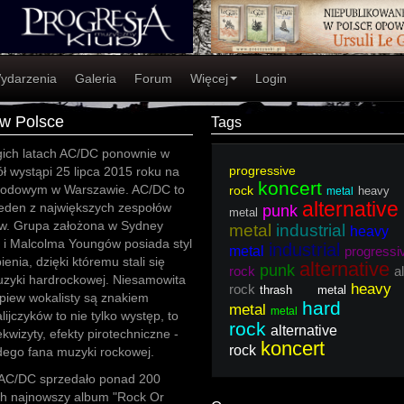
ydarzenia
Galeria
Forum
Więcej
Login
w Polsce
Tags
ugich latach AC/DC ponownie w
progressive
ł wystąpi 25 lipca 2015 roku na
koncert
rodowym w Warszawie. AC/DC to
rock
heavy
metal
alternative
jeden z największych zespołów
punk
metal
w. Grupa założona w Sydney
metal
industrial
heavy
 i Malcolma Youngów posiada styl
industrial
metal
progressi
enia, dzięki któremu stali się
alternative
punk
rock
a
uzyki hardrockowej. Niesamowita
heavy
rock
thrash metal
 śpiew wokalisty są znakiem
hard
metal
metal
jczyków to nie tylko występ, to
rock
alternative
kwizyty, efekty pirotechniczne -
koncert
rock
dego fana muzyki rockowej.
. AC/DC sprzedało ponad 200
ch najnowszy album "Rock Or