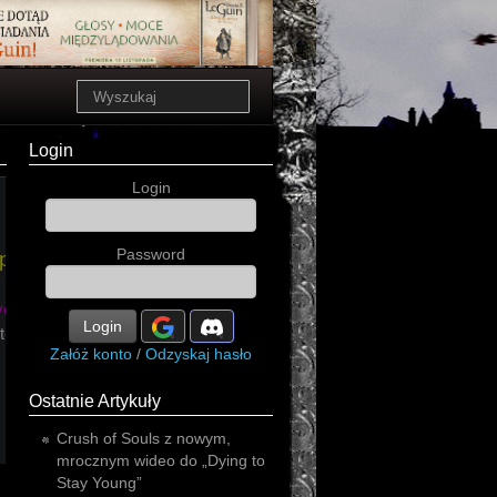
Login
Login
Password
power
ve
Login
lternative
Załóż konto
/
Odzyskaj hasło
Ostatnie Artykuły
Crush of Souls z nowym,
mrocznym wideo do „Dying to
Stay Young”