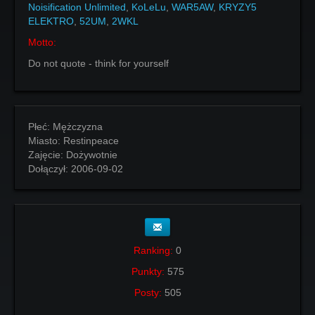
Noisification Unlimited
,
KoLeLu
,
WAR5AW
,
KRYZY5
ELEKTRO
,
52UM
,
2WKL
Motto:
Do not quote - think for yourself
Płeć:
Mężczyzna
Miasto:
Restinpeace
Zajęcie:
Dożywotnie
Dołączył:
2006-09-02
Ranking:
0
Punkty:
575
Posty:
505