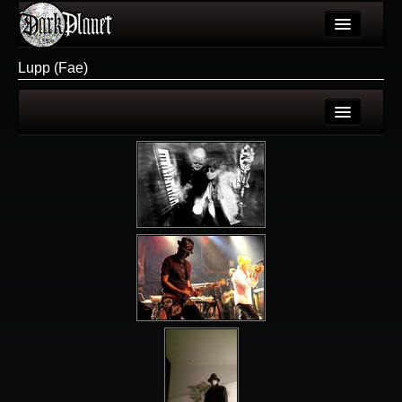
Artykuły
Lupp (Fae)
Użytkownicy
Wydarzenia
Login
Galeria
Rejestracja
Forum
Więcej
Login