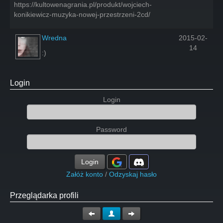
https://kultowenagrania.pl/produkt/wojciech-
konikiewicz-muzyka-nowej-przestrzeni-2cd/
Wredna
2015-02-
14
:)
Login
Login
Password
Login
Załóż konto
/
Odzyskaj hasło
Przeglądarka profili