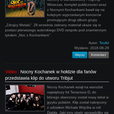
Wówczas, komplet publiczności wraz
z Nocnymi Kochankami bawił się na
kolejnym wyprzedanym koncercie
promującym drugi album grupy
„Zdrajcy Metalu”. 28 września zebrany materiał ukaże się w
postaci pierwszego autorskiego DVD zespołu pod znamiennym
tytułem „Noc z Kochankiem”.
Autor:
Teufel
Wysłano:
2018-08-29
Więcej
Komentarz
Video
:
Nocny Kochanek w hołdzie dla fanów
przedstawia klip do utworu Tribjut
Nocny Kochanek wziął na warsztat
największy hit Tenacious D, do
którego stworzony został nowy tekst w
języku polskim. Klip został nakręcony
z udziałem Michała Wójcika w roli
Diabła. Jaki inny utwór sprawdziłby się