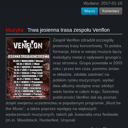
Wysłano:
2017-01-10
Więcej
Komentarz
Muzyka
:
Trwa jesienna trasa zespołu Venflon
Zespół Venflon zdradził szczegóły
jesiennej trasy koncertowej. To polska
formacja, która w swojej muzyce łączy
melodyjny metal z wpływami grunge’u
oraz stronera. Grupa powstała w 2003
roku i przez ten czas, pomimo zmian
w składzie, zdołała zaistnieć na
polskim rynku muzycznym, wydać
dwa albumy studyjne oraz zdobyć
wielu fanów w całym kraju. Szerokiej
publiczności Venflon dał się poznać
dzięki swojemu uczestnictwu w popularnym programie „Must be
the Music”, a także poprzez występy na większych
wydarzeniach muzycznych, takich jak Juwenalia oraz festiwale
(m.in. Woodstock, Hunterfest, Ursynali