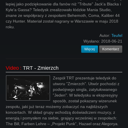
lepiej jako podziękowanie dla fanów niż "Tribute" Jack'a Blacka i
Kyle'a Gassa? Teledysk zrealizowało łódzkie Mania Studio,
znane ze współpracy z zespołami Behemoth, Coma, Kaliber 44
czy Hunter. Materiał został nagrany w Warszawie w maju 2018
roku.
Autor:
Teufel
Wysłano:
2018-06-21
Więcej
Komentarz
Video
:
TRT - Zmierzch
Zespół TRT prezentuje teledysk do
utworu "Zmierzch". Utwór pochodzi z
podwójnego singla, zatytułowanego
"Jeden". W teledysku w ekspresyjny
sposób, został pokazany wizerunek
zespołu, jaki już teraz możemy zobaczyć na najbliższych
koncertach. W skład grupy wchodzą doświadczeni muzycy, z
energią i pomysłem na siebie, grający wcześniej w zespołach:
The Bill, Farben Lehre – „Projekt Punk“, Hazael oraz Alegorya.