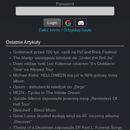
Password
Login
Załóż konto
/
Odzyskaj hasło
Ostatnie Artykuły
Godsmack przed 700 tys. osób na Pol'and'Rock Festival
The Martyr udostępnia teledysk do „Under the Bell Jar”
Drain oddaje hołd Lou Kollerowi coverem 'It's Clobberin'
Time' na Warped Tour
Michael Kiske: HELLOWEEN ma już w 90% gotowy nowy
album
Opium - debiutancki teledysk do „Dirge”
REZN - Cycles In The Infinite Dream
Suicide Silence zapowiada jesienną trasę „Reminders Of
Hell Tour”
Bleached - Blood Moon
Gene Loves Jezebel wydają winyl na 40. rocznicę albumu
„Discover”
Theory of a Deadman zapowiada EP Part 1: Funeral Songs