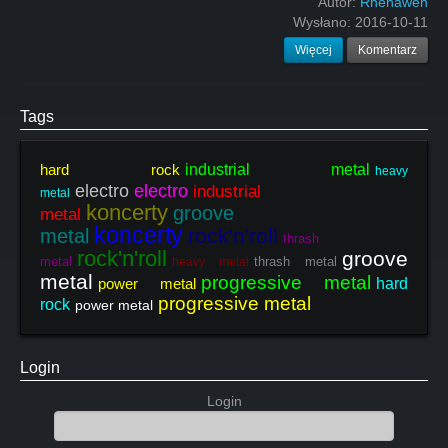
Autor:
Rhenawen
Wysłano:
2016-10-11
Więcej
Komentarz
Tags
hard rock
industrial metal
heavy
electro
electro
industrial
metal
koncerty
groove
metal
koncerty
rock'n'roll
metal
thrash
rock'n'roll
groove
metal
thrash metal
heavy metal
metal
progressive metal
power metal
hard
progressive metal
rock
power metal
Login
Login