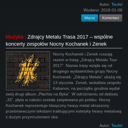
Autor:
Teufel
Wysłano:
2018-01-08
Więcej
Komentarz
Muzyka
:
Zdrajcy Metalu Trasa 2017 – wspólne
koncerty zespołów Nocny Kochanek i Zenek
Nocny Kochanek i Zenek ruszają
razem w trasę „Zdrajcy Metalu Tour
2017”. Nazwa trasy wzięła się od
drugiego wydawnictwa grupy Nocny
Kochanek. „Zdrajcy Metalu” ukażą się
13 stycznia. Zenek, wokalista zespołu
Kabanos, na początku grudnia wydał
swój drugi album „Płachta na Byka”. W odróżnieniu od debiutu
„33”, płyta w całości została zaśpiewana po polsku. Nocny
Kochanek reprezentuje klasyczny heavy metal okraszony
prześmiewczymi tekstami traktującymi estetykę heavy metalową
z dużym przymrużeniem oka.
Autor:
Teufel