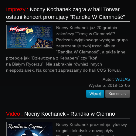
Imprezy
:
Nocny Kochanek zagra w hali Torwar
ostatni koncert promujący "Randkę W Ciemność"
Nocny Kochanek już 20 grudnia
zakończy “Trasę w Ciemność”!
Podczas wyjątkowego występu grupa
zaprezentuje swój trzeci album
“Randka W Ciemność”, a także inne
przeboje jak “Dziewczyna z Kebabem” czy “Koń
na Białym Rycerzu”. Nie zabraknie również innych
niespodzianek. Na koncert zapraszamy do hali COS Torwar.
Autor:
WUJAS
Wysłano:
2019-12-05
Więcej
Komentarz
Video
:
Nocny Kochanek - Randka w Ciemno
Nocny Kochanek prezentuje tytułowy
singiel i teledysk z nowej płyty