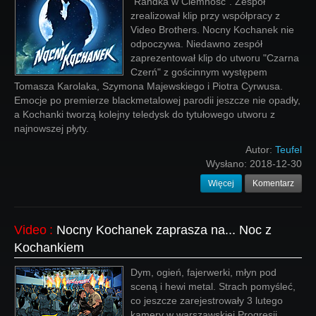
"Randka w Ciemność". Zespół
zrealizował klip przy współpracy z
Video Brothers. Nocny Kochanek nie
odpoczywa. Niedawno zespół
zaprezentował klip do utworu "Czarna
Czerń" z gościnnym występem
Tomasza Karolaka, Szymona Majewskiego i Piotra Cyrwusa.
Emocje po premierze blackmetalowej parodii jeszcze nie opadły,
a Kochanki tworzą kolejny teledysk do tytułowego utworu z
najnowszej płyty.
Autor:
Teufel
Wysłano:
2018-12-30
Więcej
Komentarz
Video
:
Nocny Kochanek zaprasza na... Noc z
Kochankiem
Dym, ogień, fajerwerki, młyn pod
sceną i hewi metal. Strach pomyśleć,
co jeszcze zarejestrowały 3 lutego
kamery w warszawskiej Progresji.