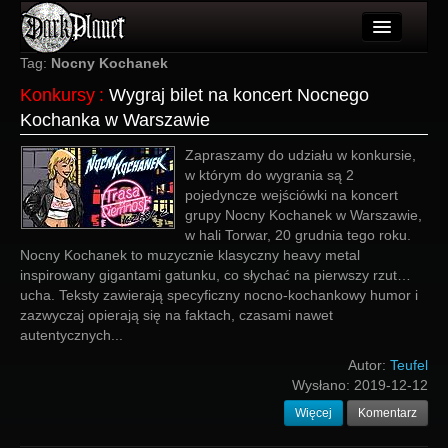
Artykuły
Tag:
Nocny Kochanek
Konkursy
:
Wygraj bilet na koncert Nocnego
Użytkownicy
Kochanka w Warszawie
Wydarzenia
Zapraszamy do udziału w konkursie,
w którym do wygrania są 2
Galeria
pojedyncze wejściówki na koncert
grupy Nocny Kochanek w Warszawie,
Forum
w hali Torwar, 20 grudnia tego roku.
Nocny Kochanek to muzycznie klasyczny heavy metal
Więcej
inspirowany gigantami gatunku, co słychać na pierwszy rzut…
ucha. Teksty zawierają specyficzny nocno-kochankowy humor i
Login
zazwyczaj opierają się na faktach, czasami nawet
autentycznych...
Autor:
Teufel
Wysłano:
2019-12-12
Więcej
Komentarz