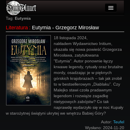
Artykuły
Tag:
Eutymia
Literatura
:
Eutymia - Grzegorz Mirosław
Użytkownicy
18 listopada 2024,
Wydarzenia
nakładem Wydawnictwo Initium,
ukazała się nowa powieść Grzegorza
Galeria
Mirosława, zatytułowana
"Eutymia". Autor ponownie łączy
Forum
krwawe legendy, rytuały oraz brutalne
mordy, osadzając je w pięknych
Więcej
górskich krajobrazach – tak jak zrobił
to w bestsellerowym „Diablaku”. Czy
Login
Malejko stawi czoła pradawnym
legendom i rozwiąże zagadkę
nietypowych zabójstw? Co tak
naprawdę wydarzyło się w noc Kupały
w starożytnej świątyni ukrytej we wnętrzu Babiej Góry?
Autor:
Teufel
Wysłano:
2024-11-20