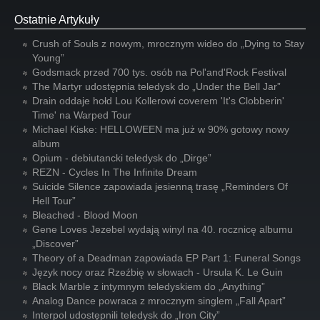
Ostatnie Artykuły
Crush of Souls z nowym, mrocznym wideo do „Dying to Stay
Young”
Godsmack przed 700 tys. osób na Pol'and'Rock Festival
The Martyr udostępnia teledysk do „Under the Bell Jar”
Drain oddaje hołd Lou Kollerowi coverem 'It's Clobberin'
Time' na Warped Tour
Michael Kiske: HELLOWEEN ma już w 90% gotowy nowy
album
Opium - debiutancki teledysk do „Dirge”
REZN - Cycles In The Infinite Dream
Suicide Silence zapowiada jesienną trasę „Reminders Of
Hell Tour”
Bleached - Blood Moon
Gene Loves Jezebel wydają winyl na 40. rocznicę albumu
„Discover”
Theory of a Deadman zapowiada EP Part 1: Funeral Songs
Język nocy oraz Rzeźbię w słowach - Ursula K. Le Guin
Black Marble z intymnym teledyskiem do „Anything”
Analog Dance powraca z mrocznym singlem „Fall Apart”
Interpol udostępnili teledysk do „Iron City”