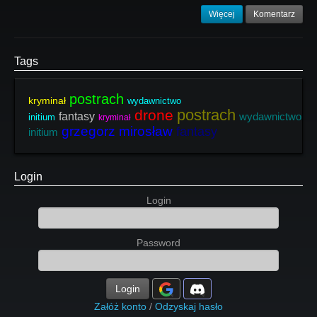
Więcej
Komentarz
Tags
postrach
kryminał
wydawnictwo
postrach
drone
fantasy
wydawnictwo
initium
kryminał
grzegorz mirosław
fantasy
initium
Login
Login
Password
Login
Załóż konto
/
Odzyskaj hasło