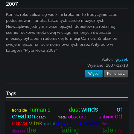
2007
Koniec roku zbliża się wielkimi krokami. To tradycyjnie czas
podsumowań i analiz, także tych stricte muzycznych.
Niewątpliwie jednym z ważniejszych debiutów na rodzimej
scenie rockowo-metalowej w ciągu minionych dwunastu
miesięcy był album radomskiej formacji Carrion. Znalazł on
swoje miejsce na liście nominowanych przez Antyradio w
kategorii "Płyta Roku 2007".
Autor:
igrysek
Wysłano:
2007-12-18
Więcej
Komentarz
Tags
winds of
human's dust
frontside
creation
od
obscure sphinx
death metal
nowa
vitek
medeia
metal
decapitated
thy
the fading tale
thy
disease