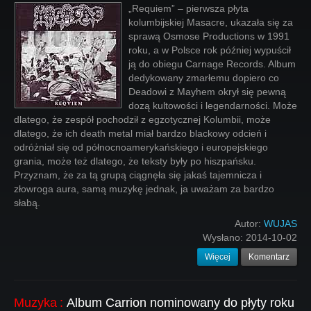
„Requiem” – pierwsza płyta
kolumbijskiej Masacre, ukazała się za
sprawą Osmose Productions w 1991
roku, a w Polsce rok później wypuścił
ją do obiegu Carnage Records. Album
dedykowany zmarłemu dopiero co
Deadowi z Mayhem okrył się pewną
dozą kultowości i legendarności. Może
dlatego, że zespół pochodził z egzotycznej Kolumbii, może
dlatego, że ich death metal miał bardzo blackowy odcień i
odróżniał się od północnoamerykańskiego i europejskiego
grania, może też dlatego, że teksty były po hiszpańsku.
Przyznam, że za tą grupą ciągnęła się jakaś tajemnicza i
złowroga aura, samą muzykę jednak, ja uważam za bardzo
słabą.
Autor:
WUJAS
Wysłano:
2014-10-02
Więcej
Komentarz
Muzyka
:
Album Carrion nominowany do płyty roku