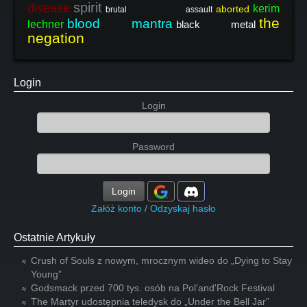
spirit
disease
kerim
aborted
brutal assault
the
blood mantra
lechner
black metal
negation
Login
Login
Password
Login
Załóż konto
/
Odzyskaj hasło
Ostatnie Artykuły
Crush of Souls z nowym, mrocznym wideo do „Dying to Stay
Young”
Godsmack przed 700 tys. osób na Pol'and'Rock Festival
The Martyr udostępnia teledysk do „Under the Bell Jar”