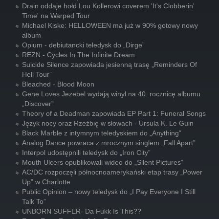
Drain oddaje hołd Lou Kollerowi coverem 'It's Clobberin'
Time' na Warped Tour
Michael Kiske: HELLOWEEN ma już w 90% gotowy nowy
album
Opium - debiutancki teledysk do „Dirge”
REZN - Cycles In The Infinite Dream
Suicide Silence zapowiada jesienną trasę „Reminders Of
Hell Tour”
Bleached - Blood Moon
Gene Loves Jezebel wydają winyl na 40. rocznicę albumu
„Discover”
Theory of a Deadman zapowiada EP Part 1: Funeral Songs
Język nocy oraz Rzeźbię w słowach - Ursula K. Le Guin
Black Marble z intymnym teledyskiem do „Anything”
Analog Dance powraca z mrocznym singlem „Fall Apart”
Interpol udostępnili teledysk do „Iron City”
Mouth Ulcers opublikowali wideo do „Silent Pictures”
AC/DC rozpoczęli północnoamerykański etap trasy „Power
Up” w Charlotte
Public Opinion – nowy teledysk do „I Pay Everyone I Still
Talk To”
UNBORN SUFFER- Da Fukk Is This??