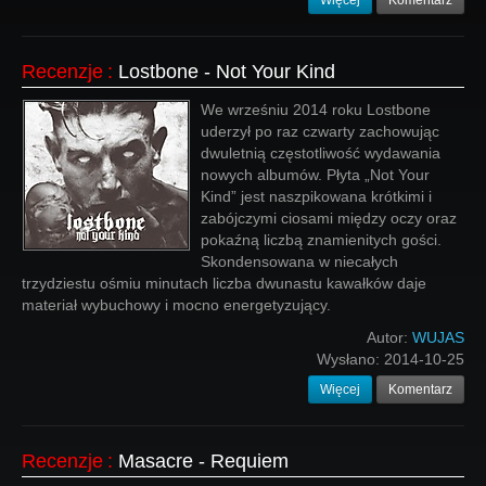
Więcej
Komentarz
Recenzje
:
Lostbone - Not Your Kind
We wrześniu 2014 roku Lostbone
uderzył po raz czwarty zachowując
dwuletnią częstotliwość wydawania
nowych albumów. Płyta „Not Your
Kind” jest naszpikowana krótkimi i
zabójczymi ciosami między oczy oraz
pokaźną liczbą znamienitych gości.
Skondensowana w niecałych
trzydziestu ośmiu minutach liczba dwunastu kawałków daje
materiał wybuchowy i mocno energetyzujący.
Autor:
WUJAS
Wysłano:
2014-10-25
Więcej
Komentarz
Recenzje
:
Masacre - Requiem