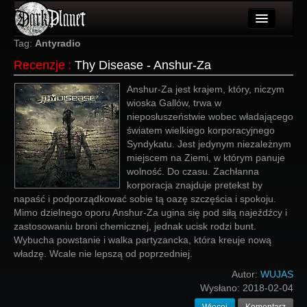
Artykuły
Tag:
Antyradio
Recenzje
:
Thy Disease - Anshur-Za
Użytkownicy
Anshur-Za jest krajem, który, niczym
Wydarzenia
wioska Gallów, trwa w
nieposłuszeństwie wobec władającego
Galeria
światem wielkiego korporacyjnego
Syndykatu. Jest jedynym niezależnym
Forum
miejscem na Ziemi, w którym panuje
wolność. Do czasu. Zachłanna
Więcej
korporacja znajduje pretekst by
napaść i podporządkować sobie tą oazę szczęścia i spokoju.
Login
Mimo dzielnego oporu Anshur-Za ugina się pod siłą najeźdźcy i
zastosowaniu broni chemicznej, jednak ucisk rodzi bunt.
Wybucha powstanie i walka partyzancka, która kreuje nową
władzę. Wcale nie lepszą od poprzedniej.
Autor:
WUJAS
Wysłano:
2018-02-04