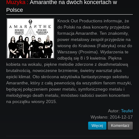
Muzyka
:
Amaranthe na dwóch koncertach w
Polsce
Knock Out Productions informuje, że
do Polski na dwa koncerty przyjedzie
formacja Amaranthe. Ten znakomity,
power metalowy zespół przyjedzie na
wiosnę do Krakowa (Fabryka) oraz do
Warszawy (Proxima). Wydarzenia te
odbędą się 8 i 9 kwietnia. Piękna
kobieta na wokalu, piękne melodie zderzone z deathmetalową
brutalnością, nowoczesne brzmienie, świetny warsztat plus
epicki klimat. Oto skrócona wizytówka fantastycznego sekstetu
Amaranthe, który z całą pewnością da wszystkim fanom muzyki,
będącej połączeniem power metalu, symfonicznego metalu i
melodyjnego death metalu, mnóstwo radości swoim koncertem
na początku wiosny 2015.
Autor:
Teufel
Wysłano:
2014-12-17
Więcej
Komentarz