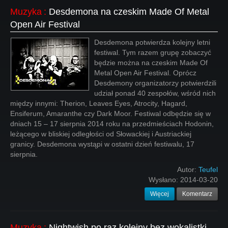
Muzyka
:
Desdemona na czeskim Made Of Metal
Open Air Festival
Desdemona potwierdza kolejny letni
festiwal. Tym razem grupę zobaczyć
będzie można na czeskim Made Of
Metal Open Air Festival. Oprócz
Desdemony organizatorzy potwierdzili
udział ponad 40 zespołów, wśród nich
między innymi: Therion, Leaves Eyes, Atrocity, Hagard,
Ensiferum, Amaranthe czy Dark Moor. Festiwal odbędzie się w
dniach 15 – 17 sierpnia 2014 roku na przedmieściach Hodonin,
leżącego w bliskiej odległości od Słowackiej i Austriackiej
granicy. Desdemona wystąpi w ostatni dzień festiwalu, 17
sierpnia.
Autor:
Teufel
Wysłano:
2014-03-20
Więcej
Komentarz
Muzyka
:
Nightwish po raz kolejny bez wokalistki