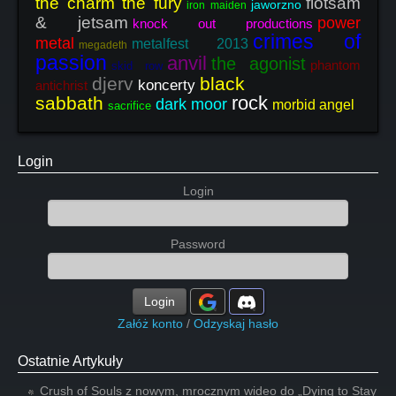
the charm the fury
flotsam
jaworzno
iron maiden
& jetsam
power
knock out productions
crimes of
metal
metalfest 2013
megadeth
passion
anvil
the agonist
phantom
skid row
djerv
black
koncerty
antichrist
rock
sabbath
dark moor
morbid angel
sacrifice
Login
Login
Password
Login
Załóż konto
/
Odzyskaj hasło
Ostatnie Artykuły
Crush of Souls z nowym, mrocznym wideo do „Dying to Stay