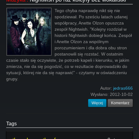
Tego chyba naprawdę nikt się nie
spodziewał. Po sześciu latach udanej
współpracy, Anette Olzon opuszcza
zespół Nightwish. "Kolejny rozdział w
historii Nightwish dobiegł końca. Zespół
i Anette Olzon za wspólnym
porozumieniem i dla dobra obu stron
postanowili się rozstać. W ostatnim
czasie stało się oczywiste, że potrzeb kapeli i kierunku, w jakim
zmierza, nie da się pogodzić, co w rezultacie doprowadziło do
sytuacji, której nie da się naprawić" - czytamy w oświadczeniu
grupy.
Autor:
jedras666
Wysłano:
2012-10-02
Więcej
Komentarz
Tags