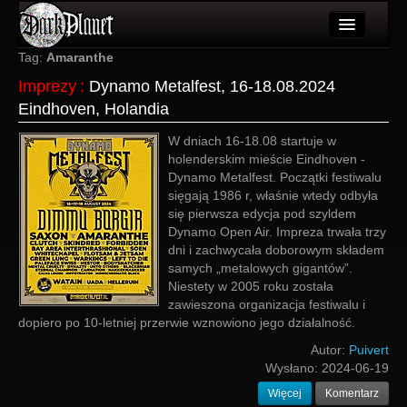
Artykuły
Tag:
Amaranthe
Imprezy
:
Dynamo Metalfest, 16-18.08.2024
Użytkownicy
Eindhoven, Holandia
Wydarzenia
W dniach 16-18.08 startuje w
holenderskim mieście Eindhoven -
Galeria
Dynamo Metalfest. Początki festiwalu
sięgają 1986 r, właśnie wtedy odbyła
Forum
się pierwsza edycja pod szyldem
Dynamo Open Air. Impreza trwała trzy
Więcej
dni i zachwycała doborowym składem
samych „metalowych gigantów”.
Login
Niestety w 2005 roku została
zawieszona organizacja festiwalu i
dopiero po 10-letniej przerwie wznowiono jego działalność.
Autor:
Puivert
Wysłano:
2024-06-19
Więcej
Komentarz