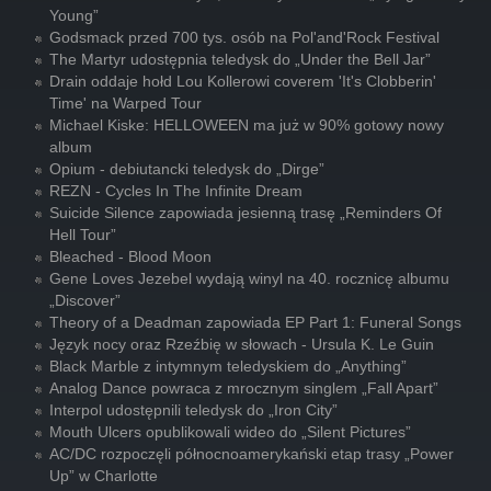
Young”
Godsmack przed 700 tys. osób na Pol'and'Rock Festival
The Martyr udostępnia teledysk do „Under the Bell Jar”
Drain oddaje hołd Lou Kollerowi coverem 'It's Clobberin'
Time' na Warped Tour
Michael Kiske: HELLOWEEN ma już w 90% gotowy nowy
album
Opium - debiutancki teledysk do „Dirge”
REZN - Cycles In The Infinite Dream
Suicide Silence zapowiada jesienną trasę „Reminders Of
Hell Tour”
Bleached - Blood Moon
Gene Loves Jezebel wydają winyl na 40. rocznicę albumu
„Discover”
Theory of a Deadman zapowiada EP Part 1: Funeral Songs
Język nocy oraz Rzeźbię w słowach - Ursula K. Le Guin
Black Marble z intymnym teledyskiem do „Anything”
Analog Dance powraca z mrocznym singlem „Fall Apart”
Interpol udostępnili teledysk do „Iron City”
Mouth Ulcers opublikowali wideo do „Silent Pictures”
AC/DC rozpoczęli północnoamerykański etap trasy „Power
Up” w Charlotte