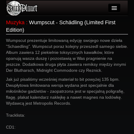
Artykuły
Muzyka
:
Wumpscut - Schädling (Limited First
Edition)
Użytkownicy
Wumpscut prezentuje limitowaną edycję swojego nowe dzieła
Wydarzenia
"Schaedling". Wumpscut poraz kolejny przeszedl samego siebie.
Album zawiera 12 piekielnie toksycznych kawałków, które
Galeria
opanują wasza duszę i pozostawią w Was pragnienie na
jeszcze. Dodatkowa druga płyta zawiera remiksy między innymi
Forum
Der Blutharsch, Midnight Commodore czy Reznick.
Więcej
Jak już pisaliśmy wcześniej materiał to bit powyżej 135 bpm.
Dwupłytowa limitowana wersja wydana jest specjalnie dla
Login
miłośników gadżetów - zaopatrzona jest w specjalną poligrafię,
flagę, plakat kalendarz naklejkę a nawet magnes na lodówkę.
Wydawcą jest Metropolis Records.
Tracklista:
CD1: