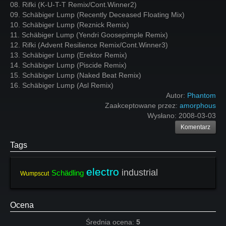
08. Rifki (K-U-T-T Remix/Cont.Winner2)
09. Schäbiger Lump (Recently Deceased Floating Mix)
10. Schäbiger Lump (Reznick Remix)
11. Schäbiger Lump (Yendri Goosepimple Remix)
12. Rifki (Advent Resilience Remix/Cont.Winner3)
13. Schäbiger Lump (Erektor Remix)
14. Schäbiger Lump (Piscide Remix)
15. Schäbiger Lump (Naked Beat Remix)
16. Schäbiger Lump (Asl Remix)
Autor:
Phantom
Zaakceptowane przez:
amorphous
Wysłano:
2008-03-03
Komentarz
Tags
electro
industrial
Schädling
Wumpscut
Ocena
Średnia ocena:
5