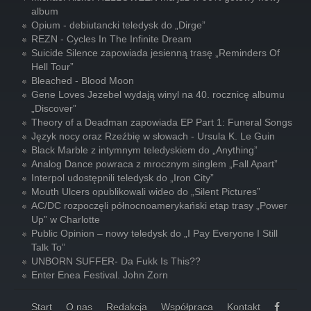
album
Opium - debiutancki teledysk do „Dirge”
REZN - Cycles In The Infinite Dream
Suicide Silence zapowiada jesienną trasę „Reminders Of
Hell Tour”
Bleached - Blood Moon
Gene Loves Jezebel wydają winyl na 40. rocznicę albumu
„Discover”
Theory of a Deadman zapowiada EP Part 1: Funeral Songs
Język nocy oraz Rzeźbię w słowach - Ursula K. Le Guin
Black Marble z intymnym teledyskiem do „Anything”
Analog Dance powraca z mrocznym singlem „Fall Apart”
Interpol udostępnili teledysk do „Iron City”
Mouth Ulcers opublikowali wideo do „Silent Pictures”
AC/DC rozpoczęli północnoamerykański etap trasy „Power
Up” w Charlotte
Public Opinion – nowy teledysk do „I Pay Everyone I Still
Talk To”
UNBORN SUFFER- Da Fukk Is This??
Enter Enea Festival. John Zorn
Start
O nas
Redakcja
Współpraca
Kontakt