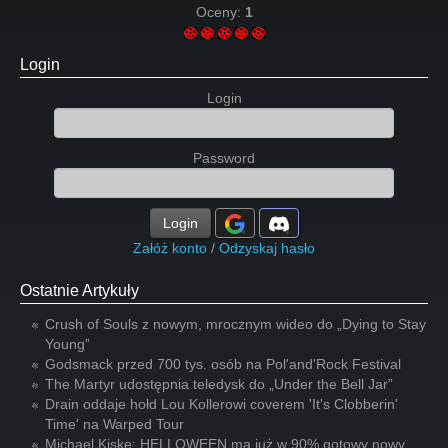
Oceny:
1
Login
Login
Password
Login
Załóż konto
/
Odzyskaj hasło
Ostatnie Artykuły
Crush of Souls z nowym, mrocznym wideo do „Dying to Stay
Young”
Godsmack przed 700 tys. osób na Pol'and'Rock Festival
The Martyr udostępnia teledysk do „Under the Bell Jar”
Drain oddaje hołd Lou Kollerowi coverem 'It's Clobberin'
Time' na Warped Tour
Michael Kiske: HELLOWEEN ma już w 90% gotowy nowy