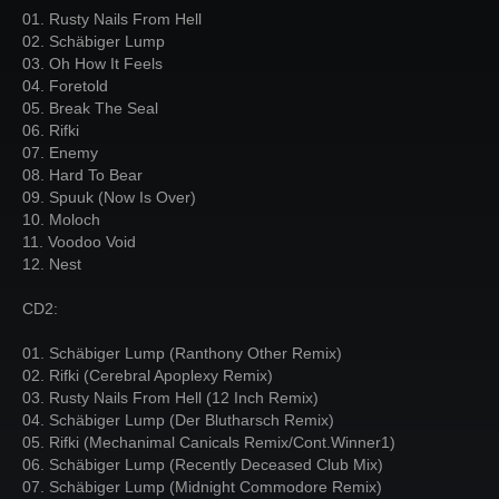
01. Rusty Nails From Hell
02. Schäbiger Lump
03. Oh How It Feels
04. Foretold
05. Break The Seal
06. Rifki
07. Enemy
08. Hard To Bear
09. Spuuk (Now Is Over)
10. Moloch
11. Voodoo Void
12. Nest
CD2:
01. Schäbiger Lump (Ranthony Other Remix)
02. Rifki (Cerebral Apoplexy Remix)
03. Rusty Nails From Hell (12 Inch Remix)
04. Schäbiger Lump (Der Blutharsch Remix)
05. Rifki (Mechanimal Canicals Remix/Cont.Winner1)
06. Schäbiger Lump (Recently Deceased Club Mix)
07. Schäbiger Lump (Midnight Commodore Remix)