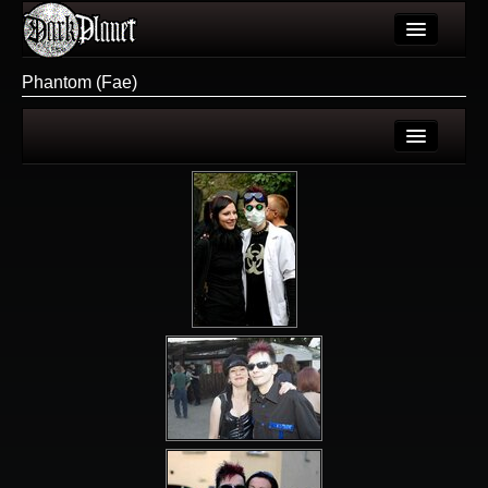
Artykuły
Phantom (Fae)
Użytkownicy
Wydarzenia
Login
Galeria
Rejestracja
Forum
Więcej
Login