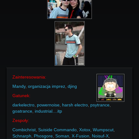
Zainteresowania:
Mandy
,
organizacja imprez
,
djing
Gatunek:
darkelectro
,
powernoise
,
harsh electro
,
psytrance
,
goatrance
,
industrial....itp
Zespoły:
Combichrist
,
Suiside Commando
,
Xotox
,
Wumpscut
,
Schnarph
,
Phosgore
,
Soman
,
X-Fusion
,
Noisuf-X
,