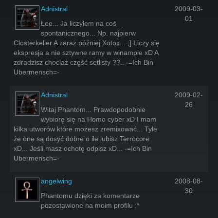
Adnistral
2009-03-
01
Łee... Ja liczyłem na coś
spontanicznego... Np. najpierw
Closterkeller A zaraz później Xotox... ;] Liczy się
ekspresja a nie sztywne ramy w winampie xD A
zdradzisz chociaż część setlisty ??.. -=Ich Bin
Ubermensch=-
Adnistral
2009-02-
26
Witaj Phantom... Prawdopodobnie
wybiorę się na Homo cyber xD I mam
kilka utworów które możesz zremixować... Tyle
że one są dosyć dobre o ile lubisz Terrocore
xD... Jeśli masz ochotę odpisz xD... -=Ich Bin
Ubermensch=-
angelwing
2008-08-
30
Phantomu dzięki za komentarze
pozostawione na moim profilu :*