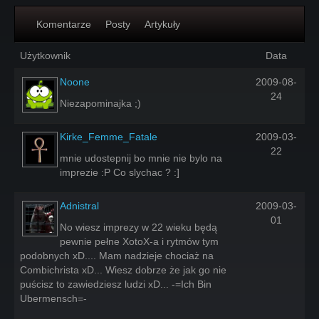
Komentarze
Posty
Artykuły
Użytkownik
Data
Noone
2009-08-
24
Niezapominajka ;)
Kirke_Femme_Fatale
2009-03-
22
mnie udostepnij bo mnie nie bylo na
imprezie :P Co slychac ? :]
Adnistral
2009-03-
01
No wiesz imprezy w 22 wieku będą
pewnie pełne XotoX-a i rytmów tym
podobnych xD.... Mam nadzieje chociaż na
Combichrista xD... Wiesz dobrze że jak go nie
puścisz to zawiedziesz ludzi xD... -=Ich Bin
Ubermensch=-