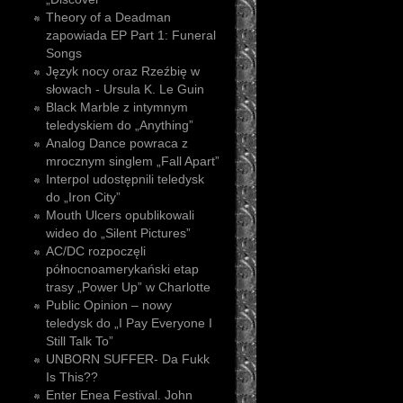
Theory of a Deadman
zapowiada EP Part 1: Funeral
Songs
Język nocy oraz Rzeźbię w
słowach - Ursula K. Le Guin
Black Marble z intymnym
teledyskiem do „Anything”
Analog Dance powraca z
mrocznym singlem „Fall Apart”
Interpol udostępnili teledysk
do „Iron City”
Mouth Ulcers opublikowali
wideo do „Silent Pictures”
AC/DC rozpoczęli
północnoamerykański etap
trasy „Power Up” w Charlotte
Public Opinion – nowy
teledysk do „I Pay Everyone I
Still Talk To”
UNBORN SUFFER- Da Fukk
Is This??
Enter Enea Festival. John