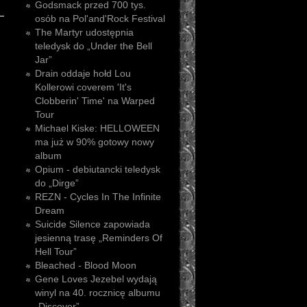
Godsmack przed 700 tys.
osób na Pol'and'Rock Festival
The Martyr udostępnia
teledysk do „Under the Bell
Jar”
Drain oddaje hołd Lou
Kollerowi coverem 'It's
Clobberin' Time' na Warped
Tour
Michael Kiske: HELLOWEEN
ma już w 90% gotowy nowy
album
Opium - debiutancki teledysk
do „Dirge”
REZN - Cycles In The Infinite
Dream
Suicide Silence zapowiada
jesienną trasę „Reminders Of
Hell Tour”
Bleached - Blood Moon
Gene Loves Jezebel wydają
winyl na 40. rocznicę albumu
„Discover”