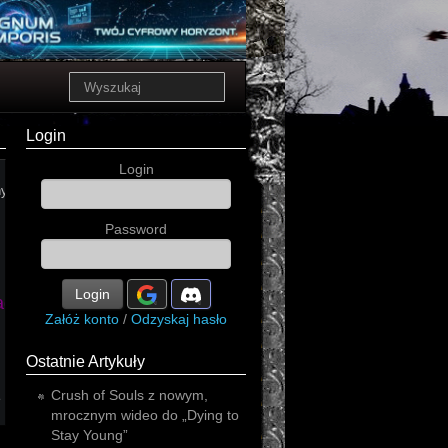
Login
Login
hythmic
Password
Login
electronica
ladium
power
Załóż konto
/
Odzyskaj hasło
Ostatnie Artykuły
z
Crush of Souls z nowym,
tbm
mrocznym wideo do „Dying to
Stay Young”