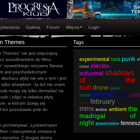
ydarzenia
Galeria
Forum
Więcej
Login
pen Themes
Tags
n Themes” nie jest zwyczajną
punk
experimental
rock
lecz soundtrackiem do filmu
r
electro-
n" szwedzkiego reżysera Stevea
noise
shadows
lm jest psychodelicznym
industrial
słuchacz płyty nie wie o tym i jest
of the
 tylko dźwiękom. Ja też nie znam
sun
drone
black
fabuły mogę się tylko domyślać na
koncert
pal
studio
metal
yki i zdjęć w okładce płyty.
february
noise
om, w którym dzieją się
mmx
the
ambient
uł tez pozostawia pole do
techno
madrigal of
night
fennes
powernoise
ło porównywać „Lyckantropen
ver i rzeczywiście zmiana w
o wyraźna. Z drugiej strony