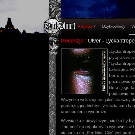
Artykuły
Użytkownicy
W
Recenzje
:
Ulver - Lyckantro
„Lyckantrope
płytą Ulver, 
"Lyckantrope
Ericssona. Fi
horrorem, ale 
pozostawiony
filmu i jego 
podstawie muz
Wszystko wskazuje na jakiś straszny d
przerażające historie. Zresztą sam tyt
uruchomienia wyobraźni.
W związku z powyższym, ciężko by by
Themes” do regularnych wydawnictw Ul
stosunku do „Perdition City” jest bardz