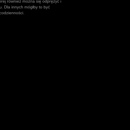
tórej również można się odprężyć i
. Dla innych mógłby to być
 codzienności.