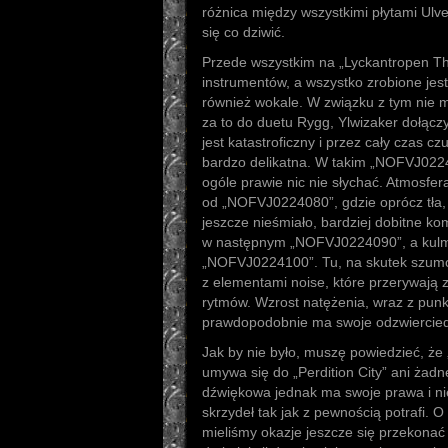
różnica między wszystkimi płytami Ulve
się co dziwić.
Przede wszystkim na „Lyckantropen T
instrumentów, a wszystko zrobione jes
również wokale. W związku z tym nie m
za to do duetu Rygg, Ylwizaker dołączy
jest katastroficzny i przez cały czas cz
bardzo delikatna. W takim „NOFVJ02
ogóle prawie nic nie słychać. Atmosfe
od „NOFVJ0224080”, gdzie oprócz tła, 
jeszcze nieśmiało, bardziej dobitne ko
w następnym „NOFVJ0224090”, a kulmi
„NOFVJ0224100”. Tu, na skutek szumó
z elementami noise, które przerywają 
rytmów. Wzrost natężenia, wraz z pun
prawdopodobnie ma swoje odzwierciedla
Jak by nie było, muszę powiedzieć, ż
umywa się do „Perdition City” ani żadne
dźwiękowa jednak ma swoje prawa i ni
skrzydeł tak jak z pewnością potrafi. O
mieliśmy okazje jeszcze się przekonać