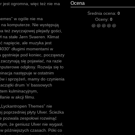
Ocena
r jest ogromna, więc też nie ma
Średnia ocena:
0
hemes” w ogóle nie ma
Oceny:
0
t na komputerze. Nie występują
a też zwyczajowej plejady gości,
ł na stałe Jørn Svaeren. Klimat
uć napięcie, ale muzyka jest
24030” długimi momentami w
ra gęstnieje pod koniec, począwszy
zaczynają się pojawiać, na razie
mputerowe odgłosy. Rozwija się to
nacja następuje w ostatnim
w i sprzężeń, mamy do czynienia
zaczątki drum ‘n’ bassowych
ktem kulminacyjnym,
nie w akcji filmu.
e „Lyckantropen Themes” nie
j poprzedniej płyty Ulver. Ścieżka
e pozwala zespołowi rozwinąć
 tym, że geniusz Ulver nie wygasł,
 w późniejszych czasach. Póki co