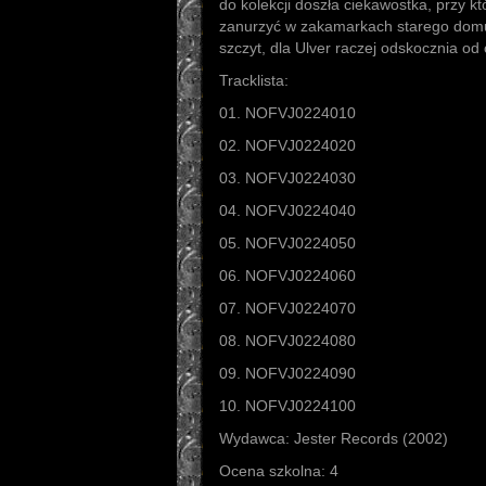
do kolekcji doszła ciekawostka, przy k
zanurzyć w zakamarkach starego domu
szczyt, dla Ulver raczej odskocznia od
Tracklista:
01. NOFVJ0224010
02. NOFVJ0224020
03. NOFVJ0224030
04. NOFVJ0224040
05. NOFVJ0224050
06. NOFVJ0224060
07. NOFVJ0224070
08. NOFVJ0224080
09. NOFVJ0224090
10. NOFVJ0224100
Wydawca: Jester Records (2002)
Ocena szkolna: 4