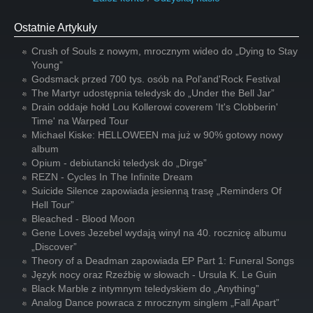
Ostatnie Artykuły
Crush of Souls z nowym, mrocznym wideo do „Dying to Stay
Young”
Godsmack przed 700 tys. osób na Pol'and'Rock Festival
The Martyr udostępnia teledysk do „Under the Bell Jar”
Drain oddaje hołd Lou Kollerowi coverem 'It's Clobberin'
Time' na Warped Tour
Michael Kiske: HELLOWEEN ma już w 90% gotowy nowy
album
Opium - debiutancki teledysk do „Dirge”
REZN - Cycles In The Infinite Dream
Suicide Silence zapowiada jesienną trasę „Reminders Of
Hell Tour”
Bleached - Blood Moon
Gene Loves Jezebel wydają winyl na 40. rocznicę albumu
„Discover”
Theory of a Deadman zapowiada EP Part 1: Funeral Songs
Język nocy oraz Rzeźbię w słowach - Ursula K. Le Guin
Black Marble z intymnym teledyskiem do „Anything”
Analog Dance powraca z mrocznym singlem „Fall Apart”