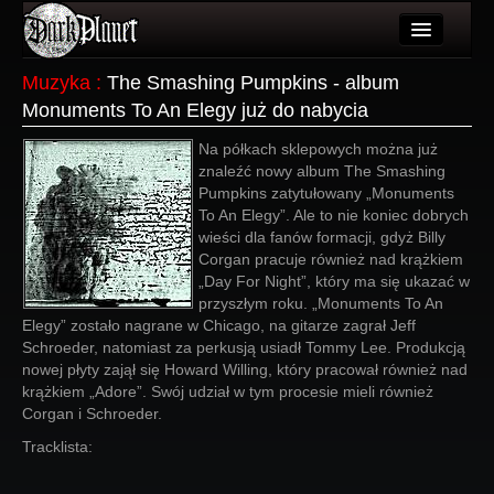
Artykuły
Muzyka
:
The Smashing Pumpkins - album
Monuments To An Elegy już do nabycia
Użytkownicy
Na półkach sklepowych można już
Wydarzenia
znaleźć nowy album The Smashing
Pumpkins zatytułowany „Monuments
Galeria
To An Elegy”. Ale to nie koniec dobrych
wieści dla fanów formacji, gdyż Billy
Forum
Corgan pracuje również nad krążkiem
„Day For Night”, który ma się ukazać w
Więcej
przyszłym roku. „Monuments To An
Elegy” zostało nagrane w Chicago, na gitarze zagrał Jeff
Login
Schroeder, natomiast za perkusją usiadł Tommy Lee. Produkcją
nowej płyty zajął się Howard Willing, który pracował również nad
krążkiem „Adore”. Swój udział w tym procesie mieli również
Corgan i Schroeder.
Tracklista: