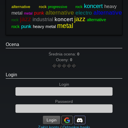
koncert
heavy
alternative rock
progressive rock
alternative
alternative
electro
metal
punk
metal
me
jazz
jazz
koncert
industrial
alternative
rock
metal
punk
rock
heavy metal
Ocena
Średnia ocena:
0
Oceny:
0
Login
Login
Password
Login
Załóż konto
/
Odzyskaj hasło