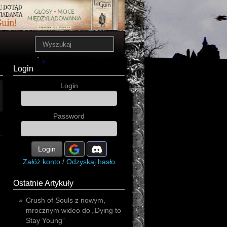
Login
Login
Password
Login
Załóż konto
/
Odzyskaj hasło
Ostatnie Artykuły
Crush of Souls z nowym,
mrocznym wideo do „Dying to
Stay Young”