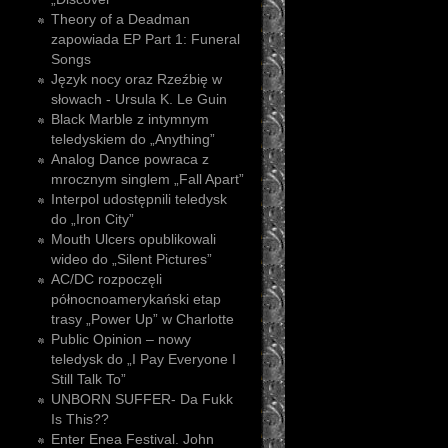
Theory of a Deadman
zapowiada EP Part 1: Funeral
Songs
Język nocy oraz Rzeźbię w
słowach - Ursula K. Le Guin
Black Marble z intymnym
teledyskiem do „Anything”
Analog Dance powraca z
mrocznym singlem „Fall Apart”
Interpol udostępnili teledysk
do „Iron City”
Mouth Ulcers opublikowali
wideo do „Silent Pictures”
AC/DC rozpoczęli
północnoamerykański etap
trasy „Power Up” w Charlotte
Public Opinion – nowy
teledysk do „I Pay Everyone I
Still Talk To”
UNBORN SUFFER- Da Fukk
Is This??
Enter Enea Festival. John