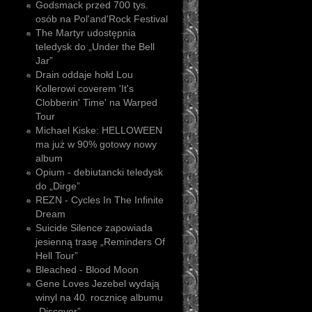
Godsmack przed 700 tys.
osób na Pol'and'Rock Festival
The Martyr udostępnia
teledysk do „Under the Bell
Jar”
Drain oddaje hołd Lou
Kollerowi coverem 'It's
Clobberin' Time' na Warped
Tour
Michael Kiske: HELLOWEEN
ma już w 90% gotowy nowy
album
Opium - debiutancki teledysk
do „Dirge”
REZN - Cycles In The Infinite
Dream
Suicide Silence zapowiada
jesienną trasę „Reminders Of
Hell Tour”
Bleached - Blood Moon
Gene Loves Jezebel wydają
winyl na 40. rocznicę albumu
„Discover”