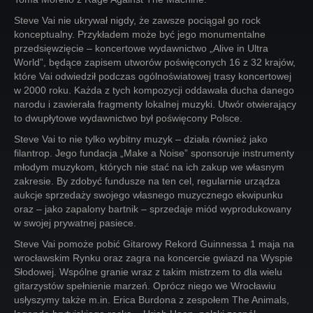
Steve Vai nie ukrywał nigdy, że zawsze pociągał go rock
konceptualny. Przykładem może być jego monumentalne
przedsięwzięcie – koncertowe wydawnictwo „Alive in Ultra
World”, będące zapisem utworów poświęconych 16 z 32 krajów,
które Vai odwiedził podczas ogólnoświatowej trasy koncertowej
w 2000 roku. Każda z tych kompozycji oddawała ducha danego
narodu i zawierała fragmenty lokalnej muzyki. Utwór otwierający
to dwupłytowe wydawnictwo był poświęcony Polsce.
Steve Vai to nie tylko wybitny muzyk – działa również jako
filantrop. Jego fundacja „Make a Noise” sponsoruje instrumenty
młodym muzykom, których nie stać na ich zakup we własnym
zakresie. By zdobyć fundusze na ten cel, regularnie urządza
aukcje sprzedaży swojego własnego muzycznego ekwipunku
oraz – jako zapalony bartnik – sprzedaje miód wyprodukowany
w swojej prywatnej pasiece.
Steve Vai pomoże pobić Gitarowy Rekord Guinnessa 1 maja na
wrocławskim Rynku oraz zagra na koncercie gwiazd na Wyspie
Słodowej. Wspólne granie wraz z takim mistrzem to dla wielu
gitarzystów spełnienie marzeń. Oprócz niego we Wrocławiu
usłyszymy także m.in. Erica Burdona z zespołem The Animals,