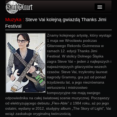
Artykuły
Muzyka
:
Steve Vai kolejną gwiazdą Thanks Jimi
Festival
Użytkownicy
Znamy kolejnego artystę, który wystąpi
Wydarzenia
1 maja we Wrocławiu podczas
Gitarowego Rekordu Guinnessa w
Galeria
ramach 12. edycji Thanks Jimi
Festival. W stolicy Dolnego Śląska
Forum
zagra Steve Vai – jeden z najlepszych i
najważniejszych gitarzystów wszech
Więcej
czasów. Steve Vai, trzykrotny laureat
nagrody Grammy, gra już od ponad
Login
trzydziestu lat, a jego niezrównana
wirtuozeria i mistrzostwo
kompozycyjne nie mają swojego
odpowiednika na całej światowej scenie muzycznej. Począwszy
od elektryzującego debiutu „Flex-Able” z 1984 roku, aż po jego
ostatni, wydany w 2012, studyjny album „The Story of Light”, Vai
wciąż zaskakuje oryginalną twórczością.