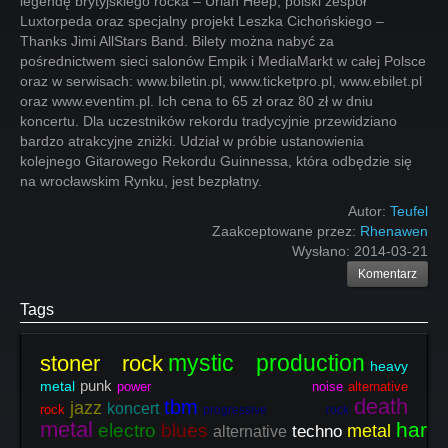
legendę brytyjskiego rocka – Uriah Heep, polski zespół
Luxtorpeda oraz specjalny projekt Leszka Cichońskiego –
Thanks Jimi AllStars Band. Bilety można nabyć za
pośrednictwem sieci salonów Empik i MediaMarkt w całej Polsce
oraz w serwisach: www.biletin.pl, www.ticketpro.pl, www.ebilet.pl
oraz www.eventim.pl. Ich cena to 65 zł oraz 80 zł w dniu
koncertu. Dla uczestników rekordu tradycyjnie przewidziano
bardzo atrakcyjne zniżki. Udział w próbie ustanowienia
kolejnego Gitarowego Rekordu Guinnessa, która odbędzie się
na wrocławskim Rynku, jest bezpłatny.
Autor:
Teufel
Zaakceptowane przez:
Rhenawen
Wysłano:
2014-03-21
Komentarz
Tags
mystic production
stoner rock
heavy
punk
metal
power noise
alternative
death
tbm
jazz
koncert
rock
progressive rock
metal
hard
electro
blues
metal
techno
alternative