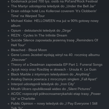
Godsmack przed 700 tys. osób na Pol'and'Rock Festival
The Martyr udostępnia teledysk do „Under the Bell Jar”
Drain oddaje hołd Lou Kollerowi coverem 'It's Clobberin'
Time' na Warped Tour
Michael Kiske: HELLOWEEN ma już w 90% gotowy nowy
album
Opium - debiutancki teledysk do „Dirge”
REZN - Cycles In The Infinite Dream
Suicide Silence zapowiada jesienną trasę „Reminders Of
Hell Tour”
Bleached - Blood Moon
Gene Loves Jezebel wydają winyl na 40. rocznicę albumu
„Discover”
Theory of a Deadman zapowiada EP Part 1: Funeral Songs
Język nocy oraz Rzeźbię w słowach - Ursula K. Le Guin
Black Marble z intymnym teledyskiem do „Anything”
Analog Dance powraca z mrocznym singlem „Fall Apart”
Interpol udostępnili teledysk do „Iron City”
Mouth Ulcers opublikowali wideo do „Silent Pictures”
AC/DC rozpoczęli północnoamerykański etap trasy „Power
Up” w Charlotte
Public Opinion – nowy teledysk do „I Pay Everyone I Still
Talk To”