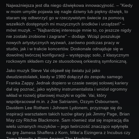
Najważniejsza jest dla niego dźwiękowa innowacyjność. – "Kiedy
w moim umyśle pojawia się nagle dziwny lub piękny dźwięk, to
staram się odtworzyć go w rzeczywistym świecie za pomocą
wszelkich dostępnych mi muzycznych środków i urządzeń" –
mówi muzyk. – "Najbardziej interesuje mnie to, co jeszcze nigdy
nie zostało zrobione i zagrane" – dodaje. Wciąż poszukuje
nowych artystycznych wyzwań, zarówno podczas pracy w
studio, jak i w trakcie koncertów. Doskonale odnajduje się w
dowolnej twórczej konfiguracji – występując solo, z klasycznym
rockowym składem czy ze stuosobową orkiestrą symfoniczną.
Jako muzyk Steve Vai objawił się światu już jako
dwudziestolatek, kiedy w 1980 dołączył do zespołu samego
Franka Zappy. Jednak dopiero w czasie swojej solowej kariery
dał się poznać, jako wybitny instrumentalista i wniósł ogromny
wkład w rozwój gitarowej muzyki w ogóle. Vai, który
współpracował m.in. z Joe Satrianim, Ozzym Osbournem,
Davidem Lee Rothem i Johnem Lydonem, przyznaje się do
inspiracji warsztatem takich tuzów gitary jak Jimmy Page, Brian
May czy Ritchie Blackmore. Sam również stał się inspiracją dla
wielu uznanych muzyków – jego twórczość znacząco wpłynęła
na grę Jamesa Shaffera z Korn, Mike'a Eizingera z Incubus czy
Toma Morello z Rage Against The Machine.