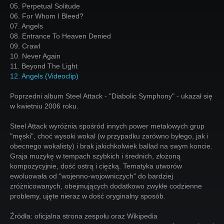
05. Perpetual Solitude
06. For Whom I Bleed?
07. Angels
08. Entrance To Heaven Denied
09. Crawl
10. Never Again
11. Beyond The Light
12. Angels (Videoclip)
Poprzedni album Steel Attack - "Diabolic Symphony" - ukazał się
w kwietniu 2006 roku.
Steel Attack wyróżnia spośród innych power metalowych grup
"męski", choć wysoki wokal (w przypadku zarówno byłego, jak i
obecnego wokalisty) i brak jakichkolwiek ballad na swym koncie.
Graja muzykę w tempach szybkich i średnich, złożoną
kompozycyjnie, dość ostrą i ciężką. Tematyka utworów
ewoluowała od "wojenno-wojowniczych" do bardziej
zróżnicowanych, obejmujących dodatkowo zwykłe codzienne
problemy, ujęte nieraz w dość oryginalny sposób.
Źródła: oficjalna strona zespołu oraz Wikipedia