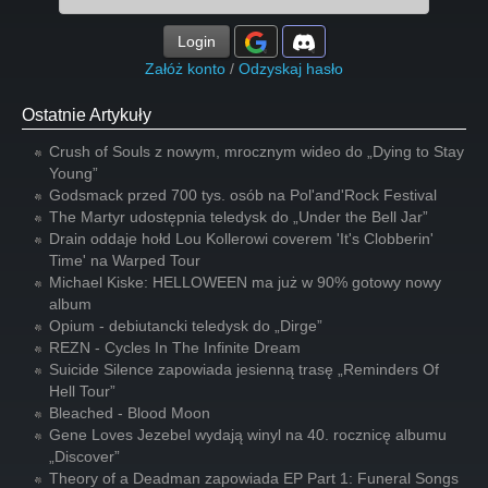
Login
Załóż konto
/
Odzyskaj hasło
Ostatnie Artykuły
Crush of Souls z nowym, mrocznym wideo do „Dying to Stay
Young”
Godsmack przed 700 tys. osób na Pol'and'Rock Festival
The Martyr udostępnia teledysk do „Under the Bell Jar”
Drain oddaje hołd Lou Kollerowi coverem 'It's Clobberin'
Time' na Warped Tour
Michael Kiske: HELLOWEEN ma już w 90% gotowy nowy
album
Opium - debiutancki teledysk do „Dirge”
REZN - Cycles In The Infinite Dream
Suicide Silence zapowiada jesienną trasę „Reminders Of
Hell Tour”
Bleached - Blood Moon
Gene Loves Jezebel wydają winyl na 40. rocznicę albumu
„Discover”
Theory of a Deadman zapowiada EP Part 1: Funeral Songs