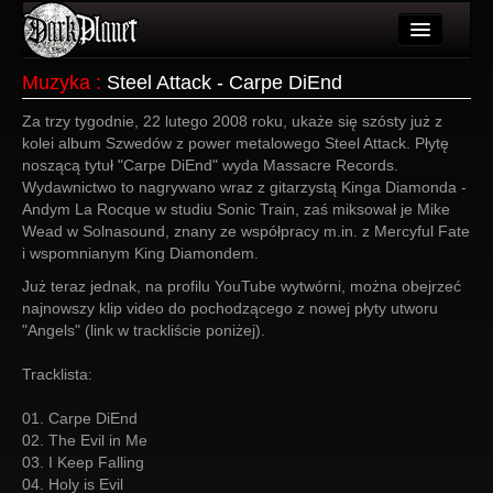
Artykuły
Muzyka
:
Steel Attack - Carpe DiEnd
Użytkownicy
Za trzy tygodnie, 22 lutego 2008 roku, ukaże się szósty już z
kolei album Szwedów z power metalowego Steel Attack. Płytę
Wydarzenia
noszącą tytuł "Carpe DiEnd" wyda Massacre Records.
Wydawnictwo to nagrywano wraz z gitarzystą Kinga Diamonda -
Galeria
Andym La Rocque w studiu Sonic Train, zaś miksował je Mike
Wead w Solnasound, znany ze współpracy m.in. z Mercyful Fate
Forum
i wspomnianym King Diamondem.
Już teraz jednak, na profilu YouTube wytwórni, można obejrzeć
Więcej
najnowszy klip video do pochodzącego z nowej płyty utworu
"Angels" (link w trackliście poniżej).
Login
Tracklista:
01. Carpe DiEnd
02. The Evil in Me
03. I Keep Falling
04. Holy is Evil