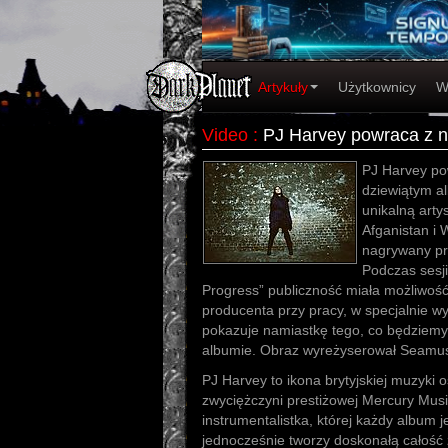
Artykuły
Użytkownicy
W
Video
:
PJ Harvey powraca z
PJ Harvey po
dziewiątym a
unikalną art
Afganistan i 
nagrywany pr
Podczas sesj
Progress” publiczność miała możliwość 
producenta przy pracy, w specjalnie 
pokazuje namiastkę tego, co będziem
albumie. Obraz wyreżyserował Seamu
PJ Harvey to ikona brytyjskiej muzyki 
zwyciężczyni prestiżowej Mercury Music
instrumentalistka, której każdy album j
jednocześnie tworzy doskonałą całość