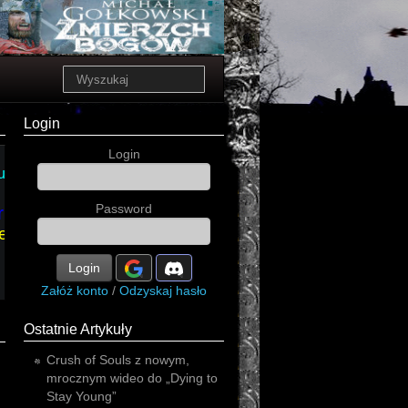
Login
Login
jazz
unk
progressive
metal
Password
rnative
alternative
metal
metal
ert
alternative
Login
Załóż konto
/
Odzyskaj hasło
Ostatnie Artykuły
Crush of Souls z nowym,
mrocznym wideo do „Dying to
Stay Young”