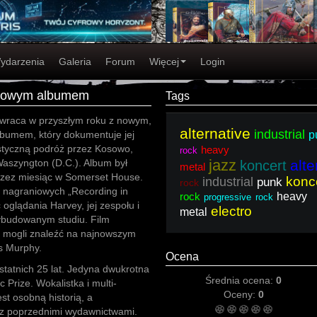
ydarzenia
Galeria
Forum
Więcej
Login
 nowym albumem
Tags
wraca w przyszłym roku z nowym,
alternative
industrial
lbumem, który dokumentuje jej
p
ystyczną podróż przez Kosowo,
heavy
rock
jazz
Waszyngton (D.C.). Album był
alte
koncert
metal
zez miesiąc w Somerset House.
konc
industrial
punk
rock
i nagraniowych „Recording in
rock
heavy
progressive rock
oglądania Harvey, jej zespołu i
electro
metal
wybudowanym studiu. Film
y mogli znaleźć na najnowszym
s Murphy.
Ocena
ostatnich 25 lat. Jedyna dwukrotna
Średnia ocena:
0
 Prize. Wokalistka i multi-
Oceny:
0
est osobną historią, a
 z poprzednimi wydawnictwami.