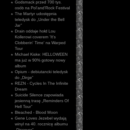
Godsmack przed 700 tys.
osób na Pol'and'Rock Festival
The Martyr udostępnia
teledysk do „Under the Bell
Jar”
Drain oddaje hołd Lou
Kollerowi coverem 'It's
Clobberin' Time' na Warped
Tour
Michael Kiske: HELLOWEEN
ma już w 90% gotowy nowy
album
Opium - debiutancki teledysk
do „Dirge”
REZN - Cycles In The Infinite
Dream
Suicide Silence zapowiada
jesienną trasę „Reminders Of
Hell Tour”
Bleached - Blood Moon
Gene Loves Jezebel wydają
winyl na 40. rocznicę albumu
„Discover”