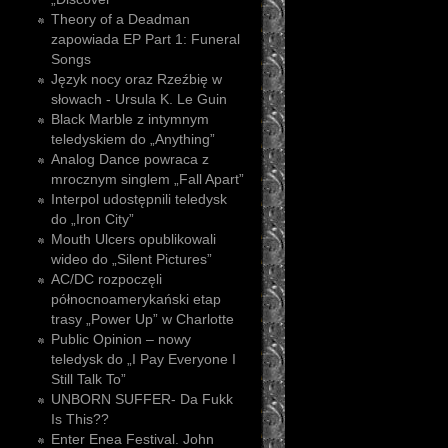
Theory of a Deadman
zapowiada EP Part 1: Funeral
Songs
Język nocy oraz Rzeźbię w
słowach - Ursula K. Le Guin
Black Marble z intymnym
teledyskiem do „Anything”
Analog Dance powraca z
mrocznym singlem „Fall Apart”
Interpol udostępnili teledysk
do „Iron City”
Mouth Ulcers opublikowali
wideo do „Silent Pictures”
AC/DC rozpoczęli
północnoamerykański etap
trasy „Power Up” w Charlotte
Public Opinion – nowy
teledysk do „I Pay Everyone I
Still Talk To”
UNBORN SUFFER- Da Fukk
Is This??
Enter Enea Festival. John