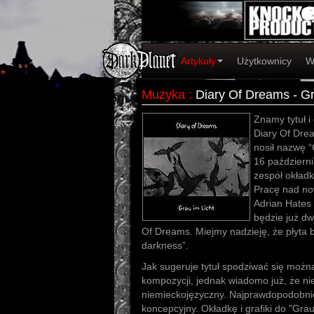
Artykuły
Użytkownicy
W
Muzyka
:
Diary Of Dreams - Gr
Znamy tytuł i
Diary Of Dre
nosił nazwę “
16 październi
zespół okładk
Pracę nad no
Adrian Hates 
będzie już d
Of Dreams. Miejmy nadzieję, że płyta b
darkness”.
Jak sugeruje tytuł spodziwać się moż
kompozycji, jednak wiadomo już, że ni
niemieckojęzyczny. Najprawdopodobniej
koncepcyjny. Okładkę i grafiki do "Gra