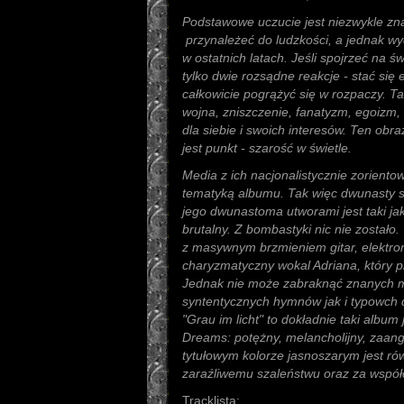
Podstawowe uczucie jest niezwykle zn
przynależeć do ludzkości, a jednak wyd
w ostatnich latach. Jeśli spojrzeć na ś
tylko dwie rozsądne reakcje - stać się
całkowicie pogrążyć się w rozpaczy. Ta
wojna, zniszczenie, fanatyzm, egoizm, 
dla siebie i swoich interesów. Ten obra
jest punkt - szarość w świetle.
Media z ich nacjonalistycznie zoriento
tematyką albumu. Tak więc dwunasty s
jego dwunastoma utworami jest taki ja
brutalny. Z bombastyki nic nie zostało.
z masywnym brzmieniem gitar, elektron
charyzmatyczny wokal Adriana, który 
Jednak nie może zabraknąć znanych me
syntentycznych hymnów jak i typowch d
"Grau im licht" to dokładnie taki album
Dreams: potężny, melancholijny, zaan
tytułowym kolorze jasnoszarym jest ró
zaraźliwemu szaleństwu oraz za współc
Tracklista: