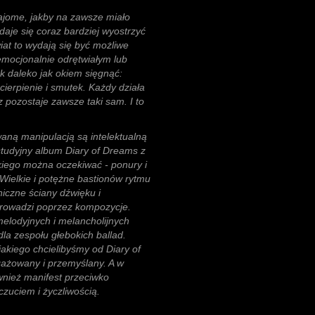
ajome, jakby na zawsze miało
aje się coraz bardziej wyostrzyć
wiat to wydają się być możliwe
 emocjonalnie odrętwiałym lub
k daleko jak okiem sięgnąć:
cierpienie i smutek. Każdy działa
z pozostaje zawsze taki sam. I to
waną manipulacją są intelektualną
tudyjny album Diary of Dreams z
kiego można oczekiwać - ponury i
 Wielkie i potężne bastionów rytmu
iczne ściany dźwięku i
prowadzi poprzez kompozycje.
lodyjnych i melancholijnych
la zespołu głebokich ballad.
 jakiego chcielibyśmy od Diary of
gażowany i przemyślany. A w
wnież manifest przeciwko
zuciem i życzliwością.