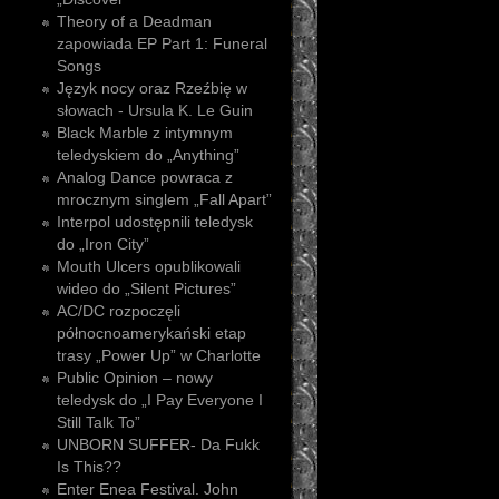
Theory of a Deadman
zapowiada EP Part 1: Funeral
Songs
Język nocy oraz Rzeźbię w
słowach - Ursula K. Le Guin
Black Marble z intymnym
teledyskiem do „Anything”
Analog Dance powraca z
mrocznym singlem „Fall Apart”
Interpol udostępnili teledysk
do „Iron City”
Mouth Ulcers opublikowali
wideo do „Silent Pictures”
AC/DC rozpoczęli
północnoamerykański etap
trasy „Power Up” w Charlotte
Public Opinion – nowy
teledysk do „I Pay Everyone I
Still Talk To”
UNBORN SUFFER- Da Fukk
Is This??
Enter Enea Festival. John