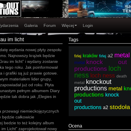
ydarzenia
Galeria
Forum
Więcej
Login
au im licht
Tags
 datę wydania nowej płyty zespołu
metal
a2
ams. Najnowszy krążek będzie
kraków
firlej
firlej
knock out
Grau im licht” i wydany zostanie
metal
loch
ka tego roku. Jak poinformował
productions
a i grafiki są już prawie gotowe.
ness
loch ness
death
wym materiałem lider grupy,
knockout
metal
zapowiadał już od roku. Płyta
productions
metal
kn
wunastym pełnym albumem Diary
productions
knock
ędzie tak dobra jak „Elegies in
out
stodoła
productions
a2
na przewagi niemieckojęzycznych
e będzie całkowicie
 bedzie to też kolejny album
Ocena
u im Licht" zaprojekotował nowy