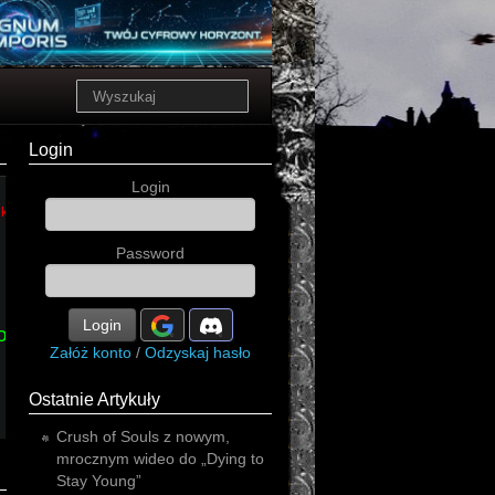
Login
Login
stodoła
kraków
death
koncert
koncert
Password
Login
ockout
Załóż konto
/
Odzyskaj hasło
Ostatnie Artykuły
Crush of Souls z nowym,
mrocznym wideo do „Dying to
Stay Young”