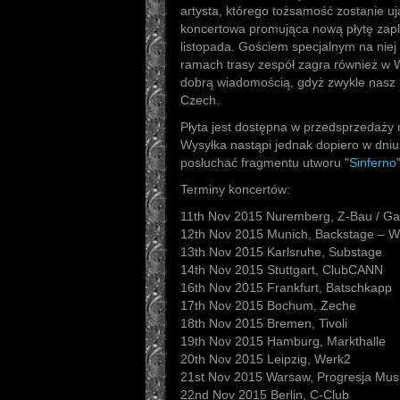
artysta, którego tożsamość zostanie u
koncertowa promująca nową płytę zap
listopada. Gościem specjalnym na nie
ramach trasy zespół zagra również w Wa
dobrą wiadomością, gdyż zwykle nasz k
Czech.
Płyta jest dostępna w przedsprzedaży 
Wysyłka nastąpi jednak dopiero w dniu
posłuchać fragmentu utworu "
Sinferno
Terminy koncertów:
11th Nov 2015 Nuremberg, Z-Bau / Gal
12th Nov 2015 Munich, Backstage – W
13th Nov 2015 Karlsruhe, Substage
14th Nov 2015 Stuttgart, ClubCANN
16th Nov 2015 Frankfurt, Batschkapp
17th Nov 2015 Bochum, Zeche
18th Nov 2015 Bremen, Tivoli
19th Nov 2015 Hamburg, Markthalle
20th Nov 2015 Leipzig, Werk2
21st Nov 2015 Warsaw, Progresja Mus
22nd Nov 2015 Berlin, C-Club