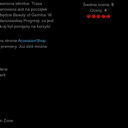
jawniona wkrótce. Trasa
Średnia ocena:
5
lanowana jest na początek
Oceny:
4
j będzie Beauty of Gemina. W
rszawskiej Progresji, co jest
raj był pomijany na korzyść
na stronie
AccessionShop
.
 premiery. Już dziś można
"
erie
erk
ic Zone