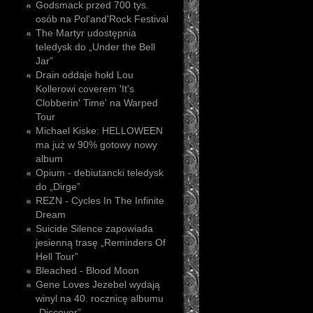
Godsmack przed 700 tys.
osób na Pol'and'Rock Festival
The Martyr udostępnia
teledysk do „Under the Bell
Jar”
Drain oddaje hołd Lou
Kollerowi coverem 'It's
Clobberin' Time' na Warped
Tour
Michael Kiske: HELLOWEEN
ma już w 90% gotowy nowy
album
Opium - debiutancki teledysk
do „Dirge”
REZN - Cycles In The Infinite
Dream
Suicide Silence zapowiada
jesienną trasę „Reminders Of
Hell Tour”
Bleached - Blood Moon
Gene Loves Jezebel wydają
winyl na 40. rocznicę albumu
„Discover”