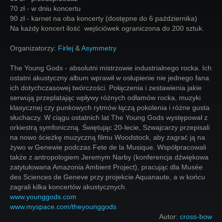
70 zł - w dniu koncertu
90 zł - karnet na oba koncerty (dostępne do 6 października)
Na każdy koncert ilość wejściówek ograniczona do 200 sztuk.
Organizatorzy:
Firlej
&
Asymmetry
The Young Gods - absolutni mistrzowie industrialnego rocka. Ich
ostatni akustyczny album wprawił w osłupienie nie jednego fana
ich dotychczasowej twórczości. Połączenia i zestawienia jakie
serwują przeplatając wpływy różnych odłamów rocka, muzyki
klasycznej czy punkowych rytmów łączą pokolenia i różne gusta
słuchaczy. W ciągu ostatnich lat The Young Gods występował z
orkiestrą symfoniczną. Świętując 20-lecie, Szwajcarzy przepisali
na nowo ścieżkę muzyczną filmu Woodstock, aby zagrać ją na
żywo w Genewie podczas Fete de la Musique. Współpracowali
także z antropologiem Jeremym Narby (konferencja dźwiękowa
zatytułowana Amazonia Ambient Project), pracując dla Musée
des Sciences de Geneve przy projekcie Aquanaute, a w końcu
zagrali kilka koncertów akustycznych.
www.younggods.com
www.myspace.com/theyounggods
Autor:
cross-bow