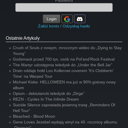
Password
Login
Załóż konto
/
Odzyskaj hasło
Ostatnie Artykuły
Crush of Souls z nowym, mrocznym wideo do „Dying to Stay
Young”
Godsmack przed 700 tys. osób na Pol'and'Rock Festival
The Martyr udostępnia teledysk do „Under the Bell Jar”
Drain oddaje hołd Lou Kollerowi coverem 'It's Clobberin'
Time' na Warped Tour
Michael Kiske: HELLOWEEN ma już w 90% gotowy nowy
album
Opium - debiutancki teledysk do „Dirge”
REZN - Cycles In The Infinite Dream
Suicide Silence zapowiada jesienną trasę „Reminders Of
Hell Tour”
Bleached - Blood Moon
Gene Loves Jezebel wydają winyl na 40. rocznicę albumu
„Discover”