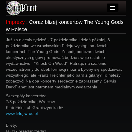
Artykuły
Imprezy
:
Coraz bliżej koncertów The Young Gods
w Polsce
Użytkownicy
Już za niecały tydzień - 7 października i dzień później, 8
Wydarzenia
października we wrocławskim Firleju wystąpi na dwóch
koncertach The Young Gods. Zespół, podczas dwóch
Galeria
akustycznych gigów promować będzie swoje ostatnie
wydawnictwo - "Knock On Wood". Patrząc na szalenie
Forum
wszechstronny dorobek formacji można byłoby się spodziewać
wszystkiego, ale Franz Treichler jako bard z gitarą? To należy
Więcej
zobaczyć! Na oba koncerty serdecznie zapraszamy. Serwis
DarkPlanet jest patronem medialnym wydarzenia.
Login
Szczegóły koncertów:
7/8 października, Wrocław
Klub Firlej, ul. Grabiszyńska 56
www.firlej.wroc.pl
Bilety:
60 zł - przedsprzedaż