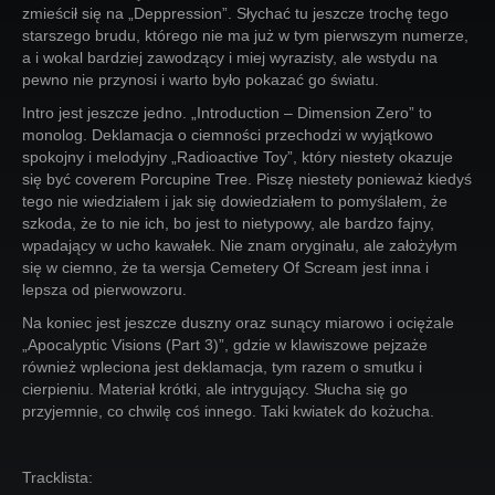
zmieścił się na „Deppression”. Słychać tu jeszcze trochę tego
starszego brudu, którego nie ma już w tym pierwszym numerze,
a i wokal bardziej zawodzący i miej wyrazisty, ale wstydu na
pewno nie przynosi i warto było pokazać go światu.
Intro jest jeszcze jedno. „Introduction – Dimension Zero” to
monolog. Deklamacja o ciemności przechodzi w wyjątkowo
spokojny i melodyjny „Radioactive Toy”, który niestety okazuje
się być coverem Porcupine Tree. Piszę niestety ponieważ kiedyś
tego nie wiedziałem i jak się dowiedziałem to pomyślałem, że
szkoda, że to nie ich, bo jest to nietypowy, ale bardzo fajny,
wpadający w ucho kawałek. Nie znam oryginału, ale założyłym
się w ciemno, że ta wersja Cemetery Of Scream jest inna i
lepsza od pierwowzoru.
Na koniec jest jeszcze duszny oraz sunący miarowo i ociężale
„Apocalyptic Visions (Part 3)”, gdzie w klawiszowe pejzaże
również wpleciona jest deklamacja, tym razem o smutku i
cierpieniu. Materiał krótki, ale intrygujący. Słucha się go
przyjemnie, co chwilę coś innego. Taki kwiatek do kożucha.
Tracklista: