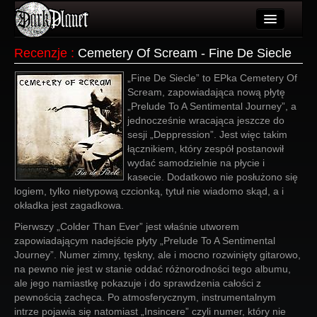
Artykuły
Recenzje
:
Cemetery Of Scream - Fine De Siecle
Użytkownicy
„Fine De Siecle” to EPka Cemetery Of
Scream, zapowiadająca nową płytę
Wydarzenia
„Prelude To A Sentimental Journey”, a
jednocześnie wracająca jeszcze do
Galeria
sesji „Deppression”. Jest więc takim
łącznikiem, który zespół postanowił
Forum
wydać samodzielnie na płycie i
kasecie. Dodatkowo nie posłużono się
Więcej
logiem, tylko nietypową czcionką, tytuł nie wiadomo skąd, a i
okładka jest zagadkowa.
Login
Pierwszy „Colder Than Ever” jest właśnie utworem
zapowiadającym nadejście płyty „Prelude To A Sentimental
Journey”. Numer zimny, tęskny, ale i mocno rozwinięty gitarowo,
na pewno nie jest w stanie oddać różnorodności tego albumu,
ale jego namiastkę pokazuje i do sprawdzenia całości z
pewnością zachęca. Po atmosferycznym, instrumentalnym
intrze pojawia się natomiast „Insincere” czyli numer, który nie