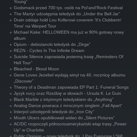
Young”
Godsmack przed 700 tys. osób na Pol'and'Rock Festival
The Martyr udostępnia teledysk do „Under the Bell Jar”
Drain oddaje hołd Lou Kollerowi coverem 'It's Clobberin'
Time' na Warped Tour
Michael Kiske: HELLOWEEN ma już w 90% gotowy nowy
album
Opium - debiutancki teledysk do „Dirge”
REZN - Cycles In The Infinite Dream
Suicide Silence zapowiada jesienną trasę „Reminders Of
Hell Tour”
Bleached - Blood Moon
Gene Loves Jezebel wydają winyl na 40. rocznicę albumu
„Discover”
Theory of a Deadman zapowiada EP Part 1: Funeral Songs
Język nocy oraz Rzeźbię w słowach - Ursula K. Le Guin
Black Marble z intymnym teledyskiem do „Anything”
Analog Dance powraca z mrocznym singlem „Fall Apart”
Interpol udostępnili teledysk do „Iron City”
Mouth Ulcers opublikowali wideo do „Silent Pictures”
AC/DC rozpoczęli północnoamerykański etap trasy „Power
Up” w Charlotte
Public Opinion – nowy teledysk do „I Pay Everyone I Still