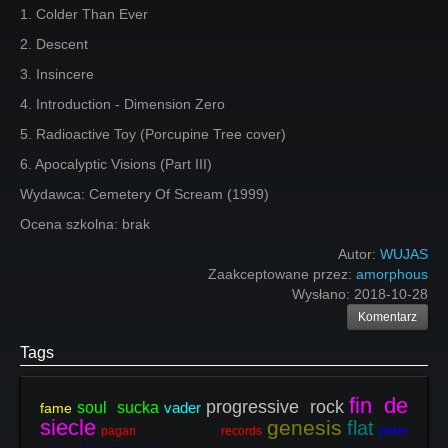
1. Colder Than Ever
2. Descent
3. Insincere
4. Introduction - Dimension Zero
5. Radioactive Toy (Porcupine Tree cover)
6. Apocalyptic Visions (Part III)
Wydawca: Cemetery Of Scream (1999)
Ocena szkolna: brak
Autor:
WUJAS
Zaakceptowane przez:
amorphous
Wysłano:
2018-10-28
Komentarz
Tags
fin de
progressive rock
soul sucka
vader
fame
siecle
genesis
flat
peter
pagan records