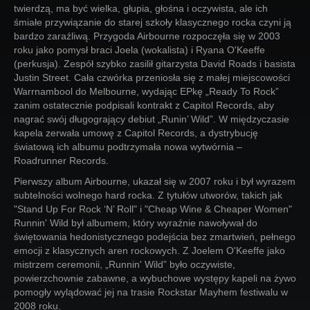
twierdzą, ma być wielka, głupia, głośna i oczywista, ale ich
śmiałe przywiązanie do starej szkoły klasycznego rocka czyni ją
bardzo zaraźliwą. Przygoda Airbourne rozpoczęła się w 2003
roku jako pomysł braci Joela (wokalista) i Ryana O'Keeffe
(perkusja). Zespół szybko zasilił gitarzysta David Roads i basista
Justin Street. Cała czwórka przeniosła się z małej miejscowości
Warrnambool do Melbourne, wydając EPkę „Ready To Rock”
zanim ostatecznie podpisali kontrakt z Capitol Records, aby
nagrać swój długogrający debiut „Runin’ Wild”. W międzyczasie
kapela zerwała umowę z Capitol Records, a dystrybucję
światową ich albumu podtrzymała nowa wytwórnia –
Roadrunner Records.
Pierwszy album Airbourne, ukazał się w 2007 roku i był wyrazem
subtelności wolnego hard rocka. Z tytułów utworów, takich jak
"Stand Up For Rock ‘N’ Roll" i "Cheap Wine & Cheaper Women"
Runnin' Wild był albumem, który wyraźnie nawoływał do
świętowania hedonistycznego podejścia bez zmartwień, pełnego
emocji z klasycznych aren rockowych. Z Joelem O'Keeffe jako
mistrzem ceremonii, „Runnin' Wild” było oczywiste,
powierzchownie zabawne, a wybuchowe występy kapeli na żywo
pomogły wylądować jej na trasie Rockstar Mayhem festiwalu w
2008 roku.