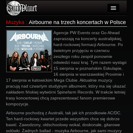
Artykuły
Muzyka
:
Airbourne na trzech koncertach w Polsce
Użytkownicy
Agencje PW Events oraz Go Ahead
zapraszają na koncerty australijskiej,
Wydarzenia
hard-rockowej formacji Airbourne. Po
świetnym przyjęciu w czerwcu
Galeria
zeszłego roku zespół ponownie
odwiedzi nasz kraj. Tym razem wystąpi
Forum
15 sierpnia w poznańskim Eskulapie,
16 sierpnia w warszawskiej Proximie i
Więcej
17 sierpnia w katowickim Mega Clubie. Aktualnie muzycy
pracują nad czwartym studyjnym albumem, który ma się ukazać
Login
nakładem fińskiej wytwórni Spinefarm Records. W trakcie letniej
trasy koncertowej chcą zaprezentować fanom premierowe
kompozycje.
Airbourne pochodzą z Australii, tak jak ich przodkowie AC/DC.
Ten hard-rockowy kwartet przede wszystkim chce się dobrze
bawić. Zawodzony, oldschoolowy wokal, doskonałe, gitarowe
solówki. Żadnych ballad - muzyka Airbourne, jak sami muzycy