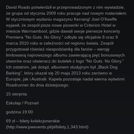
David Roads potwierdził w przeprowadzonym z nim wywiadzie,
że grupa od stycznia 2009 roku pracuje nad nowym materiałem.
W styczniowym wydaniu magazynu Kerrang! Joel O'Keeffe
wyjawił, że zespół pisze nowe piosenki w Criterion Hotel w
mieście Warrnambool, gdzie dawali swoje pierwsze koncerty.
Premiera "No Guts. No Glory." odbyła się oficjalnie 8 oraz 9
marca 2010 roku w zależności od regionu świata. Zespół
przygotował również niespodziankę dla fanów – wersję
limitowaną najnowszego albumu zawierającą pięć bonusowych
utworów oraz otwieracz do butelek z logo "No Guts. No Glory."
Ich ostatnim, jak dotąd, albumem studyjnym był „Black Dog
Barking”, który ukazał się 20 maja 2013 roku zarówno w
Europie, jak i Australii. Kapela pozostaje nadal wierna wytwórni
Roadrunner do dnia dzisiejszego.
15 sierpnia
Eskulap / Poznań
godzina 19:00
69 zł – bilety kolekcjonerskie
(http://www.pwevents.pl/pl/bilety,1,343.html)