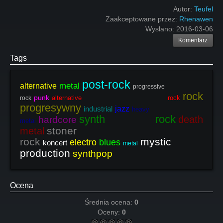
Autor:
Teufel
Zaakceptowane przez:
Rhenawen
Wysłano:
2016-03-06
Komentarz
Tags
post-rock
metal
alternative
progressive
rock
punk
alternative rock
rock
progresywny
industrial
jazz
heavy
synth rock
death
hardcore
metal
stoner
metal
rock
mystic
electro
blues
koncert
metal
production
synthpop
Ocena
Średnia ocena:
0
Oceny:
0