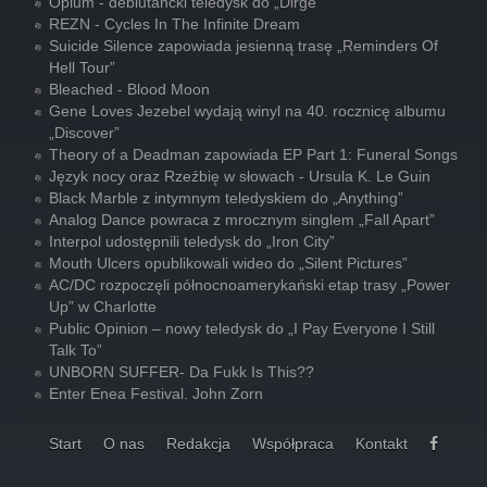
Opium - debiutancki teledysk do „Dirge”
REZN - Cycles In The Infinite Dream
Suicide Silence zapowiada jesienną trasę „Reminders Of
Hell Tour”
Bleached - Blood Moon
Gene Loves Jezebel wydają winyl na 40. rocznicę albumu
„Discover”
Theory of a Deadman zapowiada EP Part 1: Funeral Songs
Język nocy oraz Rzeźbię w słowach - Ursula K. Le Guin
Black Marble z intymnym teledyskiem do „Anything”
Analog Dance powraca z mrocznym singlem „Fall Apart”
Interpol udostępnili teledysk do „Iron City”
Mouth Ulcers opublikowali wideo do „Silent Pictures”
AC/DC rozpoczęli północnoamerykański etap trasy „Power
Up” w Charlotte
Public Opinion – nowy teledysk do „I Pay Everyone I Still
Talk To”
UNBORN SUFFER- Da Fukk Is This??
Enter Enea Festival. John Zorn
Start
O nas
Redakcja
Współpraca
Kontakt