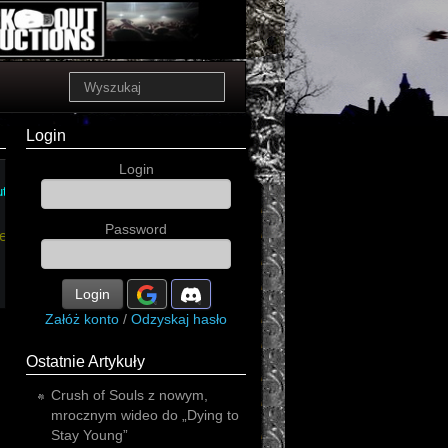
Login
Login
Rudy
t
Password
en
Login
Załóż konto
/
Odzyskaj hasło
Ostatnie Artykuły
Crush of Souls z nowym,
mrocznym wideo do „Dying to
Stay Young”