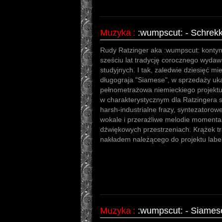
Muzyka
:
:wumpscut: - Schrek
Rudy Ratzinger aka :wumpscut: kontyn
sześciu lat tradycję corocznego wyda
studyjnych. I tak, zaledwie dziesięć m
długograja "Siamese", w sprzedaży uka
pełnometrażowa niemieckiego projektu
w charakterystycznym dla Ratzingera 
harsh-industrialne frazy, syntezatorow
wokale i przeraźliwe melodie momenta
dźwiękowych przestrzeniach. Krążek tr
nakładem należącego do projektu labe
Muzyka
:
:wumpscut: - Siames