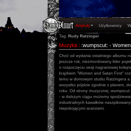
Artykuły
Użytkownicy
W
Tag:
Rudy Ratzinger
Muzyka
:
:wumpscut: - Women 
Choć od wydania ostatniego albumu ni
jeszcze rok, niezmordowany lider poje
o rozpoczęciu sesji nagraniowej kolejn
krążkiem "Women and Satan First" roz
temu w domowym studiu Ratzingera a g
wszystko pójdzie zgodnie z planem, d
roku. Od strony muzycznej :wumpscut:
- w dalszym ciągu możemy spodziewać si
industrialnych kawałków naszpikowany
niepokojącymi aranżami.