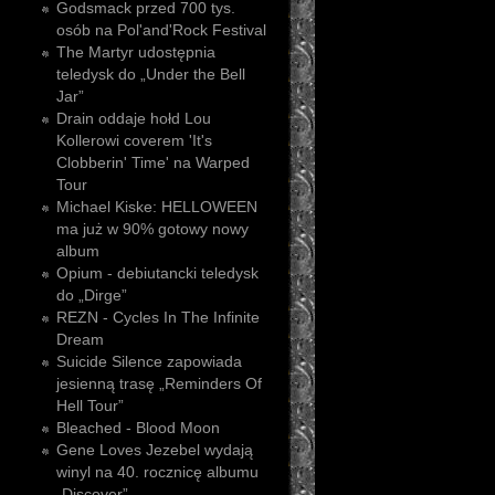
Godsmack przed 700 tys.
osób na Pol'and'Rock Festival
The Martyr udostępnia
teledysk do „Under the Bell
Jar”
Drain oddaje hołd Lou
Kollerowi coverem 'It's
Clobberin' Time' na Warped
Tour
Michael Kiske: HELLOWEEN
ma już w 90% gotowy nowy
album
Opium - debiutancki teledysk
do „Dirge”
REZN - Cycles In The Infinite
Dream
Suicide Silence zapowiada
jesienną trasę „Reminders Of
Hell Tour”
Bleached - Blood Moon
Gene Loves Jezebel wydają
winyl na 40. rocznicę albumu
„Discover”