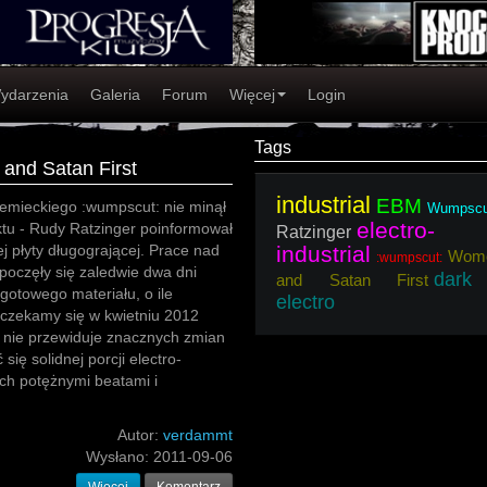
ydarzenia
Galeria
Forum
Więcej
Login
Tags
and Satan First
industrial
EBM
emieckiego :wumpscut: nie minął
Wumpscu
electro-
ktu - Rudy Ratzinger poinformował
Ratzinger
ej płyty długogrającej. Prace nad
industrial
Wom
:wumpscut:
poczęły się zaledwie dwa dni
dark
and Satan First
otowego materiału, o ile
electro
oczekamy się w kwietniu 2012
 nie przewiduje znacznych zmian
ę solidnej porcji electro-
ch potężnymi beatami i
Autor:
verdammt
Wysłano:
2011-09-06