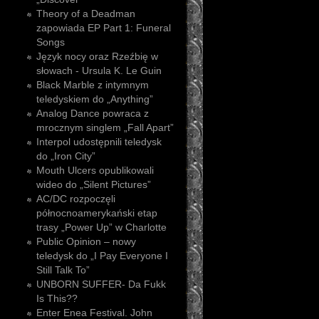
Theory of a Deadman
zapowiada EP Part 1: Funeral
Songs
Język nocy oraz Rzeźbię w
słowach - Ursula K. Le Guin
Black Marble z intymnym
teledyskiem do „Anything”
Analog Dance powraca z
mrocznym singlem „Fall Apart”
Interpol udostępnili teledysk
do „Iron City”
Mouth Ulcers opublikowali
wideo do „Silent Pictures”
AC/DC rozpoczęli
północnoamerykański etap
trasy „Power Up” w Charlotte
Public Opinion – nowy
teledysk do „I Pay Everyone I
Still Talk To”
UNBORN SUFFER- Da Fukk
Is This??
Enter Enea Festival. John