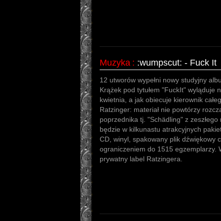
Muzyka
:
:wumpscut: - Fuck It
12 utworów wypełni nowy studyjny alb
Krążek pod tytułem "FuckIt" wyląduje 
kwietnia, a jak obiecuje kierownik cał
Ratzinger: materiał nie powtórzy rozc
poprzednika tj. "Schädling" z zeszłeg
będzie w kilkunastu atrakcyjnych pakiet
CD, winyl, spakowany plik dźwiękowy c
ograniczeniem do 1515 egzemplarzy. 
prywatny label Ratzingera.