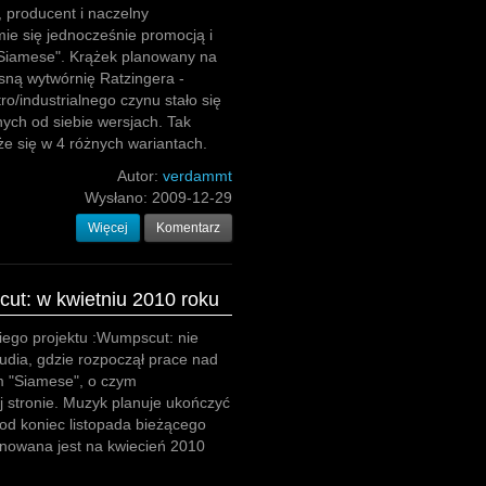
 producent i naczelny
mie się jednocześnie promocją i
"Siamese". Krążek planowany na
sną wytwórnię Ratzingera -
ro/industrialnego czynu stało się
ych od siebie wersjach. Tak
że się w 4 różnych wariantach.
Autor:
verdammt
Wysłano:
2009-12-29
Więcej
Komentarz
t: w kwietniu 2010 roku
kiego projektu :Wumpscut: nie
tudia, gdzie rozpoczął prace nad
 "Siamese", o czym
j stronie. Muzyk planuje ukończyć
d koniec listopada bieżącego
anowana jest na kwiecień 2010