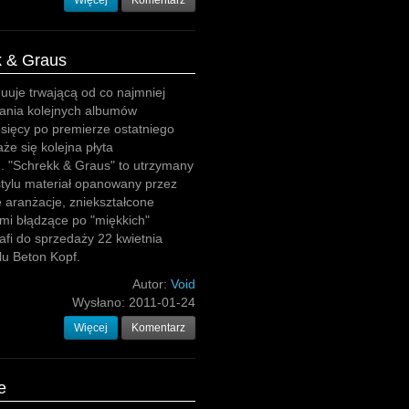
Więcej
Komentarz
k & Graus
uuje trwającą od co najmniej
wania kolejnych albumów
iesięcy po premierze ostatniego
że się kolejna płyta
. "Schrekk & Graus" to utrzymany
stylu materiał opanowany przez
e aranżacje, zniekształcone
mi błądzące po "miękkich"
afi do sprzedaży 22 kwietnia
lu Beton Kopf.
Autor:
Void
Wysłano:
2011-01-24
Więcej
Komentarz
e