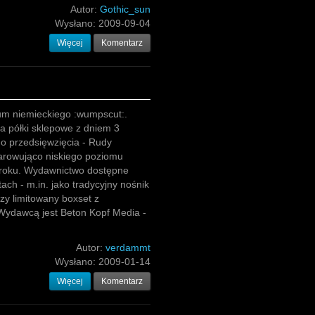
Autor:
Gothic_sun
Wysłano:
2009-09-04
Więcej
Komentarz
um niemieckiego :wumpscut:.
na półki sklepowe z dniem 3
ego przedsięwzięcia - Rudy
zarowująco niskiego poziomu
o roku. Wydawnictwo dostępne
ach - m.in. jako tradycyjny nośnik
zy limitowany boxset z
Wydawcą jest Beton Kopf Media -
Autor:
verdammt
Wysłano:
2009-01-14
Więcej
Komentarz