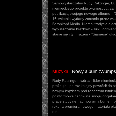
Samowystarczalny Rudy Ratzinger, DJ,
niemieckiego projektu :wumpscut:, zaj
publikacją swojego nowego albumu - 
16 kwietnia wydany zostanie przez wła
Betonkopf Media. Niemal tradycją elect
wypuszczanie krążków w kilku odmienn
stanie się i tym razem - "Siamese" uka
Muzyka
:
Nowy album :Wumpscu
Rudy Ratzinger, twórca i lider niemiec
próżnuje i po raz kolejny powrócił do s
nowym krążkiem pod roboczym tytułem
poinformował fanów na swojej oficjalne
prace studyjne nad nowym albumem po
roku, a premiera nowego materiału pl
roku.