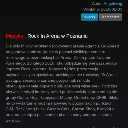
Autor:
Angelwing
Wysłano:
2010-02-03
Więcej
Komentarz
Muzyka
:
Rock In Arena w Poznaniu
Dla miłośników polskiego rockowego grania Agencja Go Ahead
przygotowała niezłą gratkę w postaci wielkiego koncertu
rockowego w poznańskiej hali Arena. Dzień przed świętem
Walentego, 13 lutego 2010 roku odbędzie się pierwsza edycja
imprezy Rock In Arena. Koncert będzie prezentacją
najważniejszych zjawisk na polskiej scenie rockowej. W Arenie
wystąpią zespoły o uznanej pozycji, jak i młode
obiecujące kapele dopiero budujące swój wizerunek. Podczas
pierwszej edycji imprezy przed publicznością zaprezentują się
grupy Coma, Hey, Happysad, Muchy, Orchid oraz CF98. Bilety
na to wydarzenie można nabywać w poznańskich punktach:
CIM, Rock Long Luck, Gazeta Cafe, Carton Shop, bilety24.pl
oraz na ticketpro.pl i eventim.pl a ich ceny podane zostaną
wkrótce.