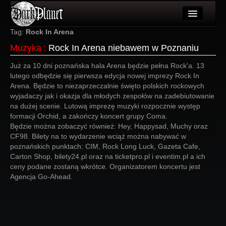
Artykuły
Tag:
Rock In Arena
Muzyka
:
Rock In Arena niebawem w Poznaniu
Użytkownicy
Już za 10 dni poznańska hala Arena będzie pełna Rock'a. 13
Wydarzenia
lutego odbędzie się pierwsza edycja nowej imprezy Rock In
Arena. Będzie to niezaprzeczalnie święto polskich rockowych
Galeria
wyjadaczy jak i okazja dla młodych zespołów na zadebiutowanie
na dużej scenie. Lutową imprezę muzyki rozpocznie występ
Forum
formacji Orchid, a zakończy koncert grupy Coma.
Będzie można zobaczyć również: Hey, Happysad, Muchy oraz
Więcej
CF98. Bilety na to wydarzenie wciąż można nabywać w
poznańskich punktach: CIM, Rock Long Luck, Gazeta Cafe,
Login
Carton Shop, bilety24.pl oraz na ticketpro.pl i eventim.pl a ich
ceny podane zostaną wkrótce. Organizatorem koncertu jest
Agencja Go-Ahead.