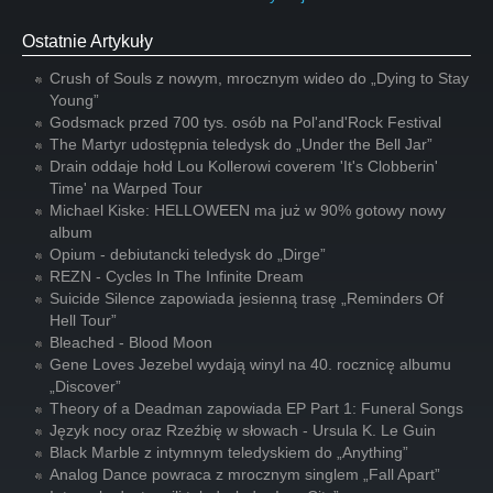
Ostatnie Artykuły
Crush of Souls z nowym, mrocznym wideo do „Dying to Stay
Young”
Godsmack przed 700 tys. osób na Pol'and'Rock Festival
The Martyr udostępnia teledysk do „Under the Bell Jar”
Drain oddaje hołd Lou Kollerowi coverem 'It's Clobberin'
Time' na Warped Tour
Michael Kiske: HELLOWEEN ma już w 90% gotowy nowy
album
Opium - debiutancki teledysk do „Dirge”
REZN - Cycles In The Infinite Dream
Suicide Silence zapowiada jesienną trasę „Reminders Of
Hell Tour”
Bleached - Blood Moon
Gene Loves Jezebel wydają winyl na 40. rocznicę albumu
„Discover”
Theory of a Deadman zapowiada EP Part 1: Funeral Songs
Język nocy oraz Rzeźbię w słowach - Ursula K. Le Guin
Black Marble z intymnym teledyskiem do „Anything”
Analog Dance powraca z mrocznym singlem „Fall Apart”