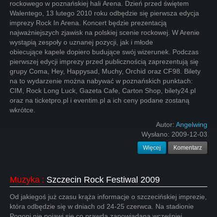
rockowego w poznańskiej hali Arena. Dzień przed świętem
Walentego, 13 lutego 2010 roku odbędzie się pierwsza edycja
imprezy Rock In Arena. Koncert będzie prezentacją
najważniejszych zjawisk na polskiej scenie rockowej. W Arenie
wystąpią zespoły o uznanej pozycji, jak i młode
obiecujące kapele dopiero budujące swój wizerunek. Podczas
pierwszej edycji imprezy przed publicznością zaprezentują się
grupy Coma, Hey, Happysad, Muchy, Orchid oraz CF98. Bilety
na to wydarzenie można nabywać w poznańskich punktach:
CIM, Rock Long Luck, Gazeta Cafe, Carton Shop, bilety24.pl
oraz na ticketpro.pl i eventim.pl a ich ceny podane zostaną
wkrótce.
Autor:
Angelwing
Wysłano:
2009-12-03
Więcej
Komentarz
Muzyka
:
Szczecin Rock Festiwal 2009
Od jakiegoś już czasu krąża informacje o szczecińskiej imprezie,
która odbędzie się w dniach od 24-25 czerwca. Na stadionie
Pogoni nie pojawi się co prawda zapowiadana wcześniej