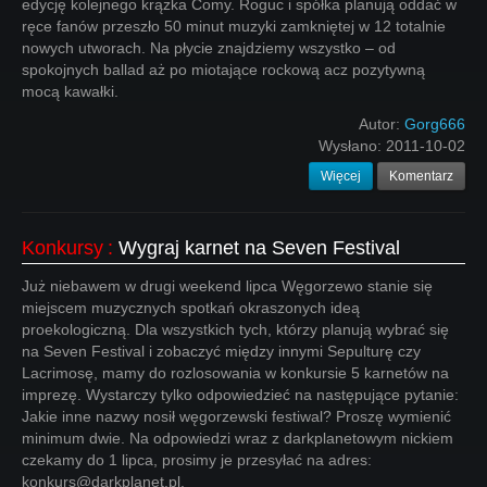
edycję kolejnego krążka Comy. Roguc i spółka planują oddać w
ręce fanów przeszło 50 minut muzyki zamkniętej w 12 totalnie
nowych utworach. Na płycie znajdziemy wszystko – od
spokojnych ballad aż po miotające rockową acz pozytywną
mocą kawałki.
Autor:
Gorg666
Wysłano:
2011-10-02
Więcej
Komentarz
Konkursy
:
Wygraj karnet na Seven Festival
Już niebawem w drugi weekend lipca Węgorzewo stanie się
miejscem muzycznych spotkań okraszonych ideą
proekologiczną. Dla wszystkich tych, którzy planują wybrać się
na Seven Festival i zobaczyć między innymi Sepulturę czy
Lacrimosę, mamy do rozlosowania w konkursie 5 karnetów na
imprezę. Wystarczy tylko odpowiedzieć na następujące pytanie:
Jakie inne nazwy nosił węgorzewski festiwal? Proszę wymienić
minimum dwie. Na odpowiedzi wraz z darkplanetowym nickiem
czekamy do 1 lipca, prosimy je przesyłać na adres:
konkurs@darkplanet.pl.