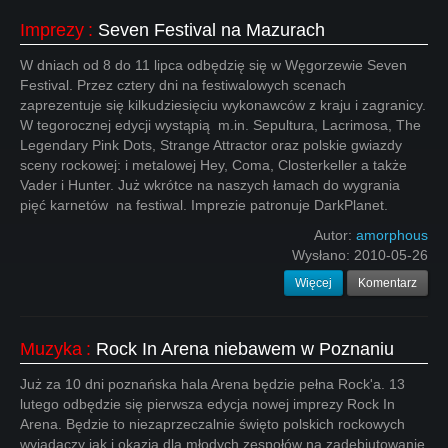
Imprezy
:
Seven Festival na Mazurach
W dniach od 8 do 11 lipca odbędzię się w Węgorzewie Seven
Festival. Przez cztery dni na festiwalowych scenach
zaprezentuje się kilkudziesięciu wykonawców z kraju i zagranicy.
W tegorocznej edycji wystąpią m.in. Sepultura, Lacrimosa, The
Legendary Pink Dots, Strange Attractor oraz polskie gwiazdy
sceny rockowej: i metalowej Hey, Coma, Closterkeller a także
Vader i Hunter. Już wkrótce na naszych łamach do wygrania
pięć karnetów na festiwal. Imprezie patronuje DarkPlanet.
Autor:
amorphous
Wysłano:
2010-05-26
Więcej
Komentarz
Muzyka
:
Rock In Arena niebawem w Poznaniu
Już za 10 dni poznańska hala Arena będzie pełna Rock'a. 13
lutego odbędzie się pierwsza edycja nowej imprezy Rock In
Arena. Będzie to niezaprzeczalnie święto polskich rockowych
wyjadaczy jak i okazja dla młodych zespołów na zadebiutowanie