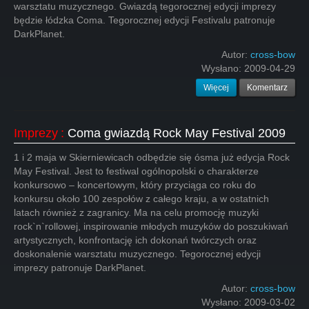
warsztatu muzycznego. Gwiazdą tegorocznej edycji imprezy
będzie łódzka Coma. Tegorocznej edycji Festivalu patronuje
DarkPlanet.
Autor:
cross-bow
Wysłano:
2009-04-29
Więcej
Komentarz
Imprezy
:
Coma gwiazdą Rock May Festival 2009
1 i 2 maja w Skierniewicach odbędzie się ósma już edycja Rock
May Festival. Jest to festiwal ogólnopolski o charakterze
konkursowo – koncertowym, który przyciąga co roku do
konkursu około 100 zespołów z całego kraju, a w ostatnich
latach również z zagranicy. Ma na celu promocję muzyki
rock`n`rollowej, inspirowanie młodych muzyków do poszukiwań
artystycznych, konfrontację ich dokonań twórczych oraz
doskonalenie warsztatu muzycznego. Tegorocznej edycji
imprezy patronuje DarkPlanet.
Autor:
cross-bow
Wysłano:
2009-03-02