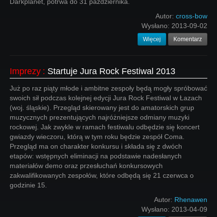
Darkplanet, potrwa do 31 października.
Autor:
cross-bow
Wysłano:
2013-09-02
Więcej
Komentarz
Imprezy
:
Startuje Jura Rock Festiwal 2013
Już po raz piąty młode i ambitne zespoły będą mogły spróbować
swoich sił podczas kolejnej edycji Jura Rock Festiwal w Łazach
(woj. śląskie). Przegląd skierowany jest do amatorskich grup
muzycznych prezentujących najróżniejsze odmiany muzyki
rockowej. Jak zwykle w ramach festiwalu odbędzie się koncert
gwiazdy wieczoru, którą w tym roku będzie zespół Coma.
Przegląd ma on charakter konkursu i składa się z dwóch
etapów: wstępnych eliminacji na podstawie nadesłanych
materiałów demo oraz przesłuchań konkursowych
zakwalifikowanych zespołów, które odbędą się 21 czerwca o
godzinie 15.
Autor:
Rhenawen
Wysłano:
2013-04-09