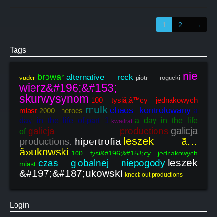
1
2
→
Tags
nie
browar
alternative rock
vader
piotr rogucki
wierz&#196;&#153;
skurwysynom
100 tysiã„â™cy jednakowych
mulk
chaos kontrolowany
miast
2000 heroes
a
day in the life of-part 1
a day in the life
kwadrat
galicja
galicja productions
of
leszek ã…
hipertrofia
productions.
â»ukowski
100 tysi&#196;&#153;cy jednakowych
leszek
czas globalnej niepogody
miast
&#197;&#187;ukowski
knock out productions
Login