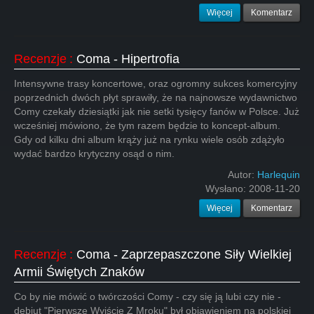
Więcej
Komentarz
Recenzje
:
Coma - Hipertrofia
Intensywne trasy koncertowe, oraz ogromny sukces komercyjny
poprzednich dwóch płyt sprawiły, że na najnowsze wydawnictwo
Comy czekały dziesiątki jak nie setki tysięcy fanów w Polsce. Już
wcześniej mówiono, że tym razem będzie to koncept-album.
Gdy od kilku dni album krąży już na rynku wiele osób zdążyło
wydać bardzo krytyczny osąd o nim.
Autor:
Harlequin
Wysłano:
2008-11-20
Więcej
Komentarz
Recenzje
:
Coma - Zaprzepaszczone Siły Wielkiej
Armii Świętych Znaków
Co by nie mówić o twórczości Comy - czy się ją lubi czy nie -
debiut "Pierwsze Wyjście Z Mroku" był objawieniem na polskiej