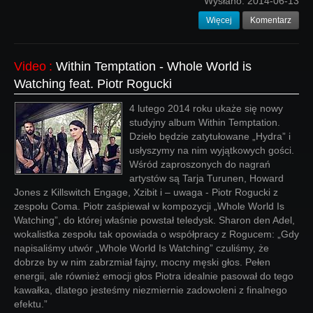
Wysłano:
2014-06-13
Więcej
Komentarz
Video
:
Within Temptation - Whole World is
Watching feat. Piotr Rogucki
4 lutego 2014 roku ukaże się nowy
studyjny album Within Temptation.
Dzieło będzie zatytułowane „Hydra” i
usłyszymy na nim wyjątkowych gości.
Wśród zaproszonych do nagrań
artystów są Tarja Turunen, Howard
Jones z Killswitch Engage, Xzibit i – uwaga - Piotr Rogucki z
zespołu Coma. Piotr zaśpiewał w kompozycji „Whole World Is
Watching”, do której właśnie powstał teledysk. Sharon den Adel,
wokalistka zespołu tak opowiada o współpracy z Rogucem: „Gdy
napisaliśmy utwór „Whole World Is Watching” czuliśmy, że
dobrze by w nim zabrzmiał fajny, mocny męski głos. Pełen
energii, ale również emocji głos Piotra idealnie pasował do tego
kawałka, dlatego jesteśmy niezmiernie zadowoleni z finalnego
efektu.”