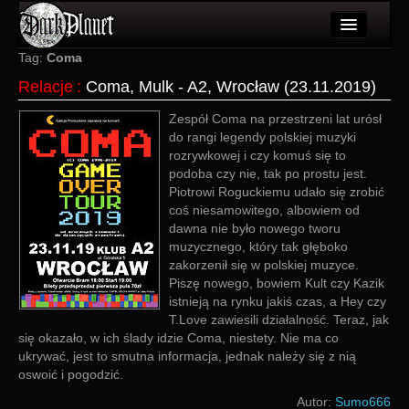
Artykuły
Tag:
Coma
Relacje
:
Coma, Mulk - A2, Wrocław (23.11.2019)
Użytkownicy
Zespół Coma na przestrzeni lat urósł
Wydarzenia
do rangi legendy polskiej muzyki
rozrywkowej i czy komuś się to
Galeria
podoba czy nie, tak po prostu jest.
Piotrowi Roguckiemu udało się zrobić
Forum
coś niesamowitego, albowiem od
dawna nie było nowego tworu
Więcej
muzycznego, który tak głęboko
zakorzenił się w polskiej muzyce.
Login
Piszę nowego, bowiem Kult czy Kazik
istnieją na rynku jakiś czas, a Hey czy
T.Love zawiesili działalność. Teraz, jak
się okazało, w ich ślady idzie Coma, niestety. Nie ma co
ukrywać, jest to smutna informacja, jednak należy się z nią
oswoić i pogodzić.
Autor:
Sumo666