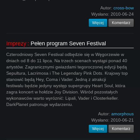
Autor:
cross-bow
Wysłano:
2010-06-24
Więcej
Komentarz
Imprezy
:
Pełen program Seven Festival
Czterodniowy Seven Festival odbędzie się w Węgorzewie w
dniach od 8 do 11 lipca. Na trzech scenach wystąpi ponad 40
artystów. Zagranicznymi gwiazdami tegoroczonej edycji będą
Sepultura, Lacrimosa i The Legendary Pink Dots. Krajowy top
stanowić będą Hey, Coma i Vader. Jedną z atrakcji
festiwalu będzie jedyny występ supergrupy Heart Soul, która
zagra koncert w hołdzie Joy Division. Wśród pozostałych
wykonawców warto wyróznić: Lipali, Vader i Closterkeller.
DarkPlanet patronuje wydarzeniu.
Autor:
amorphous
Wysłano:
2010-06-21
Więcej
Komentarz