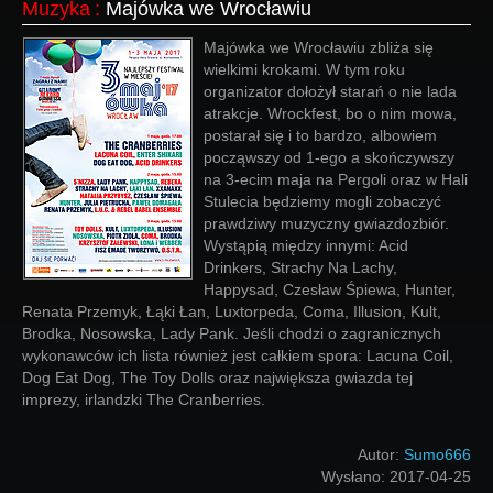
Muzyka
:
Majówka we Wrocławiu
Majówka we Wrocławiu zbliża się
wielkimi krokami. W tym roku
organizator dołożył starań o nie lada
atrakcje. Wrockfest, bo o nim mowa,
postarał się i to bardzo, albowiem
począwszy od 1-ego a skończywszy
na 3-ecim maja na Pergoli oraz w Hali
Stulecia będziemy mogli zobaczyć
prawdziwy muzyczny gwiazdozbiór.
Wystąpią między innymi: Acid
Drinkers, Strachy Na Lachy,
Happysad, Czesław Śpiewa, Hunter,
Renata Przemyk, Łąki Łan, Luxtorpeda, Coma, Illusion, Kult,
Brodka, Nosowska, Lady Pank. Jeśli chodzi o zagranicznych
wykonawców ich lista również jest całkiem spora: Lacuna Coil,
Dog Eat Dog, The Toy Dolls oraz największa gwiazda tej
imprezy, irlandzki The Cranberries.
Autor:
Sumo666
Wysłano:
2017-04-25