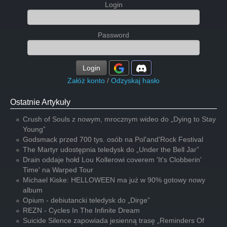
Login
Password
Login
Załóż konto
/
Odzyskaj hasło
Ostatnie Artykuły
Crush of Souls z nowym, mrocznym wideo do „Dying to Stay
Young”
Godsmack przed 700 tys. osób na Pol'and'Rock Festival
The Martyr udostępnia teledysk do „Under the Bell Jar”
Drain oddaje hołd Lou Kollerowi coverem 'It's Clobberin'
Time' na Warped Tour
Michael Kiske: HELLOWEEN ma już w 90% gotowy nowy
album
Opium - debiutancki teledysk do „Dirge”
REZN - Cycles In The Infinite Dream
Suicide Silence zapowiada jesienną trasę „Reminders Of