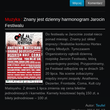
Więcej
Komentarz
Muzyka
:
Znany jest dzienny harmonogram Jarocin
Festiwalu
Do festiwalu w Jarocinie został nieco
ponad miesiąc. Znamy już skład
imprezy i finalistów konkursu Hortex
Rytmy Młodych. Tymczasem
Organizatorzy ogłosili dzienną
rozpiskę Jarocin Festiwalu, którą
prezentujemy poniżej. Przypominamy,
że Festiwal odbędzie się w dniach 18-
20 lipca. Na scenie zobaczymy
między innymi zespoły: Anathema,
Dezerter, Frontside, Coma, Kult czy
Matisyahu. Z dniem 1 lipca zmienia się cena biletów
jednodniowych i karnetów. Karnety kosztować będą 150 zł, a
bilety jednodniowe – 100 zł.
Autor:
Teufel