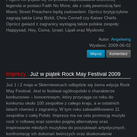
legenda w postaci Faith No More, ale z całą pewnością fani
Manic Street Preachers będą zadowoleni. Oprócz brytyjczyków
zagrają także Limp Bizkit, Chris Cornell czy Kaiser Chiefs.
Oprócz gwiazd z zagranicy wystąpią także polskie zespoły:
Happysad, Hey, Coma, Izrael, Lipali oraz Myslovitz.
Autor:
Angelwing
Wysłano:
2009-06-02
Więcej
Komentarz
Imprezy
:
Już w piątek Rock May Festival 2009
Już 1 i 2 maja w Skierniewicach odbędzie się ósma edycja Rock
May Festival. Jest to festiwal ogólnopolski o charakterze
konkursowo – koncertowym, który przyciąga co roku do
konkursu około 100 zespołów z całego kraju, a w ostatnich
latach również z zagranicy. W tym roku zakwalifikowano 11
zespołów z całej Polski. Impreza ma na celu promocję muzyki
rock`n`rollowej oraz szeroko pojętej alternatywy oraz
inspirowanie młodych muzyków do poszukiwań artystycznych,
konfrontację ich dokonań twórczych oraz doskonalenie