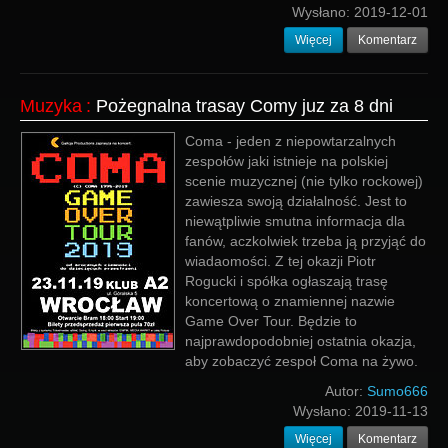
Wysłano:
2019-12-01
Więcej
Komentarz
Muzyka
:
Pożegnalna trasay Comy juz za 8 dni
Coma - jeden z niepowtarzalnych
zespołów jaki istnieje na polskiej
scenie muzycznej (nie tylko rockowej)
zawiesza swoją działalność. Jest to
niewątpliwie smutna informacja dla
fanów, aczkolwiek trzeba ją przyjąć do
wiadaomości. Z tej okazji Piotr
Rogucki i spółka ogłaszają trasę
koncertową o znamiennej nazwie
Game Over Tour. Będzie to
najprawdopodobniej ostatnia okazja,
aby zobaczyć zespoł Coma na żywo.
Autor:
Sumo666
Wysłano:
2019-11-13
Więcej
Komentarz