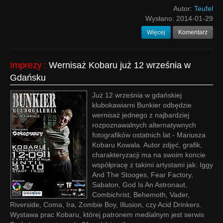
Autor:
Teufel
Wysłano:
2014-01-29
Więcej
Komentarz
Imprezy
:
Wernisaż Kobaru już 12 września w
Gdańsku
Już 12 września w gdańskiej
klubokawiarni Bunkier odbędzie
wernisaż jednego z najbardziej
rozpoznawalnych alternatywnych
fotografików ostatnich lat - Mariusza
Kobaru Kowala. Autor zdjęć, grafik,
charakteryzacji ma na swoim koncie
współpracę z takimi artystami jak: Iggy
And The Stooges, Fear Factory,
Sabaton, God Is An Astronaut,
Combichrist, Behemoth, Vader,
Riverside, Coma, Ira, Zombie Boy, Illusion, czy Acid Drinkers.
Wystawa prac Kobaru, której patronem medialnym jest serwis