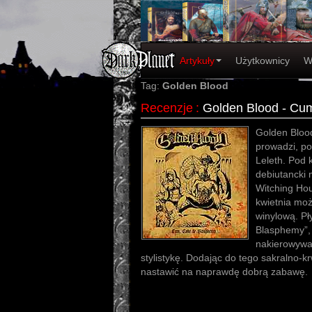
Artykuły
Użytkownicy
W
Tag:
Golden Blood
Recenzje
:
Golden Blood - Cu
Golden Blood
prowadzi, p
Leleth. Pod 
debiutancki 
Witching Hou
kwietnia mo
winylową. Pł
Blasphemy”, 
nakierowywa
stylistykę. Dodając do tego sakralno-k
nastawić na naprawdę dobrą zabawę.