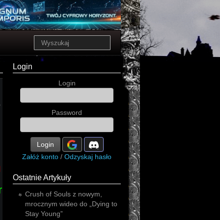
Login
Login
o
power
Password
Login
Załóż konto
/
Odzyskaj hasło
l
Ostatnie Artykuły
roll
heavy
Crush of Souls z nowym,
mrocznym wideo do „Dying to
Stay Young”