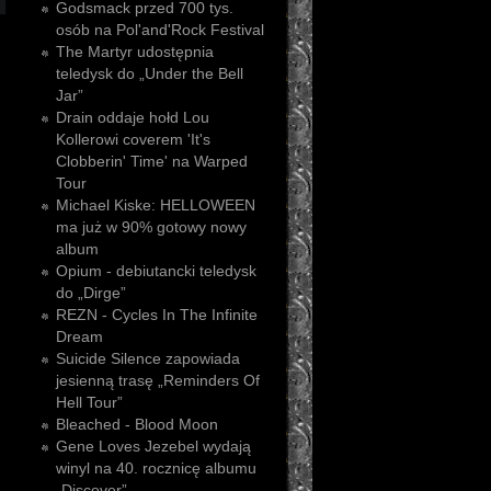
Godsmack przed 700 tys.
osób na Pol'and'Rock Festival
The Martyr udostępnia
teledysk do „Under the Bell
Jar”
Drain oddaje hołd Lou
Kollerowi coverem 'It's
Clobberin' Time' na Warped
Tour
Michael Kiske: HELLOWEEN
ma już w 90% gotowy nowy
album
Opium - debiutancki teledysk
do „Dirge”
REZN - Cycles In The Infinite
Dream
Suicide Silence zapowiada
jesienną trasę „Reminders Of
Hell Tour”
Bleached - Blood Moon
Gene Loves Jezebel wydają
winyl na 40. rocznicę albumu
„Discover”