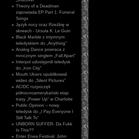
Theory of a Deadman
zapowiada EP Part 1: Funeral
Songs
Język nocy oraz Rzeźbię w
słowach - Ursula K. Le Guin
Black Marble z intymnym
teledyskiem do „Anything”
Analog Dance powraca z
mrocznym singlem „Fall Apart”
Interpol udostępnili teledysk
do „Iron City”
Mouth Ulcers opublikowali
wideo do „Silent Pictures”
AC/DC rozpoczęli
północnoamerykański etap
trasy „Power Up” w Charlotte
Public Opinion – nowy
teledysk do „I Pay Everyone I
Still Talk To”
UNBORN SUFFER- Da Fukk
Is This??
Enter Enea Festival. John