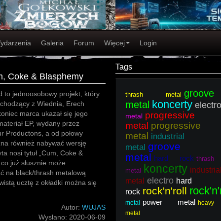
ydarzenia
Galeria
Forum
Więcej
Login
Tags
m, Coke & Blasphemy
groove
 to jednoosobowy projekt, który
thrash metal
koncerty
metal
ochodzący z Wiednia, Erech
electr
koniec marca ukazał się jego
progressive
metal
materiał EP, wydany przez
metal
progressive
r Productons, a od połowy
metal
industrial
żna również nabywać wersję
groove
metal
yta nosi tytuł „Cum, Coke &
metal
hard rock
thrash
co już słusznie może
koncerty
industria
metal
ć na black/thrash metalową
electro
metal
hard
rwistą ucztę z okładki można się
rock'n'
rock'n'roll
rock
power metal
metal
heavy
Autor:
WUJAS
metal
Wysłano:
2020-06-09