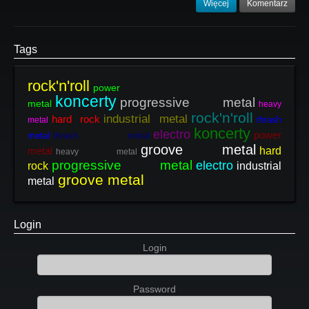
Więcej
Komentarz
Tags
rock'n'roll
power
koncerty
progressive metal
metal
heavy
rock'n'roll
industrial metal
hard rock
thrash
metal
koncerty
electro
power
metal
thrash metal
groove metal
metal
hard
heavy metal
progressive metal
electro
rock
industrial
groove metal
metal
Login
Login
Password