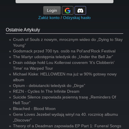
Login
Załóż konto
/
Odzyskaj hasło
Ostatnie Artykuły
Crush of Souls z nowym, mrocznym wideo do „Dying to Stay
Young”
Godsmack przed 700 tys. osób na Pol'and'Rock Festival
The Martyr udostępnia teledysk do „Under the Bell Jar”
Drain oddaje hołd Lou Kollerowi coverem 'It's Clobberin'
Time' na Warped Tour
Michael Kiske: HELLOWEEN ma już w 90% gotowy nowy
album
Opium - debiutancki teledysk do „Dirge”
REZN - Cycles In The Infinite Dream
Suicide Silence zapowiada jesienną trasę „Reminders Of
Hell Tour”
Bleached - Blood Moon
Gene Loves Jezebel wydają winyl na 40. rocznicę albumu
„Discover”
Theory of a Deadman zapowiada EP Part 1: Funeral Songs