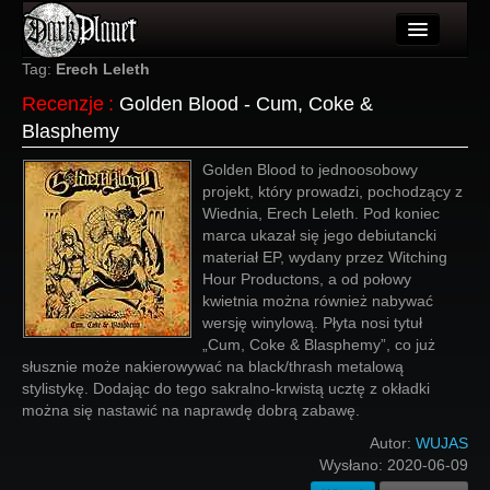
Artykuły
Tag:
Erech Leleth
Recenzje
:
Golden Blood - Cum, Coke &
Użytkownicy
Blasphemy
Wydarzenia
Golden Blood to jednoosobowy
projekt, który prowadzi, pochodzący z
Galeria
Wiednia, Erech Leleth. Pod koniec
marca ukazał się jego debiutancki
Forum
materiał EP, wydany przez Witching
Hour Productons, a od połowy
Więcej
kwietnia można również nabywać
wersję winylową. Płyta nosi tytuł
Login
„Cum, Coke & Blasphemy”, co już
słusznie może nakierowywać na black/thrash metalową
stylistykę. Dodając do tego sakralno-krwistą ucztę z okładki
można się nastawić na naprawdę dobrą zabawę.
Autor:
WUJAS
Wysłano:
2020-06-09