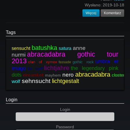
Wysłano:
2019-10-18
Więcej
Komentarz
Tags
batushka
anne
sensucht
satura
abracadabra gothic tour
nurmi
2013
umbra et
clan of xymox
gothic rock
fassade
lichtjahre
imago
the legendary pink
tilo wolff
abracadabra
nero
dots
einsamkeit
closterkel
mayhem
sehnsucht
lichtgestalt
wolf
Login
Login
Password