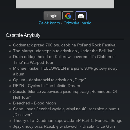
Login
Załóż konto
/
Odzyskaj hasło
Ostatnie Artykuły
Godsmack przed 700 tys. osób na Pol'and'Rock Festival
The Martyr udostępnia teledysk do „Under the Bell Jar”
Drain oddaje hołd Lou Kollerowi coverem 'It's Clobberin'
Time' na Warped Tour
Michael Kiske: HELLOWEEN ma już w 90% gotowy nowy
album
Opium - debiutancki teledysk do „Dirge”
REZN - Cycles In The Infinite Dream
Suicide Silence zapowiada jesienną trasę „Reminders Of
Hell Tour”
Bleached - Blood Moon
Gene Loves Jezebel wydają winyl na 40. rocznicę albumu
„Discover”
Theory of a Deadman zapowiada EP Part 1: Funeral Songs
Język nocy oraz Rzeźbię w słowach - Ursula K. Le Guin