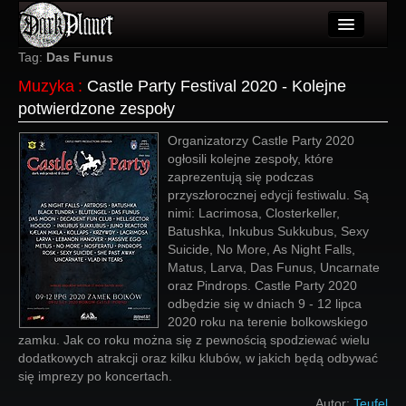
Artykuły
Tag:
Das Funus
Muzyka
:
Castle Party Festival 2020 - Kolejne
Użytkownicy
potwierdzone zespoły
Wydarzenia
Organizatorzy Castle Party 2020
ogłosili kolejne zespoły, które
Galeria
zaprezentują się podczas
przyszłorocznej edycji festiwalu. Są
Forum
nimi: Lacrimosa, Closterkeller,
Batushka, Inkubus Sukkubus, Sexy
Więcej
Suicide, No More, As Night Falls,
Matus, Larva, Das Funus, Uncarnate
Login
oraz Pindrops. Castle Party 2020
odbędzie się w dniach 9 - 12 lipca
2020 roku na terenie bolkowskiego
zamku. Jak co roku można się z pewnością spodziewać wielu
dodatkowych atrakcji oraz kilku klubów, w jakich będą odbywać
się imprezy po koncertach.
Autor:
Teufel