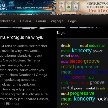
ydarzenia
Galeria
Forum
Więcej
Login
Tags
rra Profugus na winylu
industrial
014 roku nakładem Hellthrasher
thrash metal
koncerty
ukaże się winylowa wersja
metal
power
go albumu islandzkich black
metal
heavy
groove
z Carpe Noctem. "In Terra
electro
metal
 pięć surowych, post-
metal
progressive
nych ciosów, zainfekowanych
rock'n'roll
metal
indust
ym duchem Deathspell Omega
electro
metal
hard
 niepokojącą atmosferą,
groove
rock
heavy metal
i okruchami islandzkiej
metal
power metal
thrash
imitowanej edycji 300 sztuk
progressive
metal
na licencji włoskiej oficyny Aural
koncerty
rock'
metal
owiedzialny jest Ricardo Passini,
h i Blindead.
rock