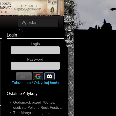
Login
Login
Password
Login
rial
Załóż konto
/
Odzyskaj hasło
Ostatnie Artykuły
Godsmack przed 700 tys.
n'roll
hard
osób na Pol'and'Rock Festival
The Martyr udostępnia