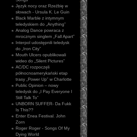
Język nocy oraz Rzeźbię w
słowach - Ursula K. Le Guin
Black Marble z intymnym
teledyskiem do „Anything”
Analog Dance powraca z
mrocznym singlem „Fall Apart”
Interpol udostępnili teledysk
do „Iron City”
Mouth Ulcers opublikowali
wideo do „Silent Pictures”
AC/DC rozpoczęli
północnoamerykański etap
trasy „Power Up” w Charlotte
Public Opinion – nowy
teledysk do „I Pay Everyone I
Still Talk To”
UNBORN SUFFER- Da Fukk
Is This??
Enter Enea Festival. John
Zorn
Roger Roger - Songs Of My
Dying World