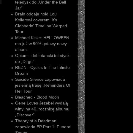
teledysk do „Under the Bell
Jar”
Drain oddaje hołd Lou
Kollerowi coverem 'It's
Clobberin' Time' na Warped
Tour
Michael Kiske: HELLOWEEN
ma już w 90% gotowy nowy
album
Opium - debiutancki teledysk
do „Dirge”
REZN - Cycles In The Infinite
Dream
Suicide Silence zapowiada
jesienną trasę „Reminders Of
Hell Tour”
Bleached - Blood Moon
Gene Loves Jezebel wydają
winyl na 40. rocznicę albumu
„Discover”
Theory of a Deadman
zapowiada EP Part 1: Funeral
Songs