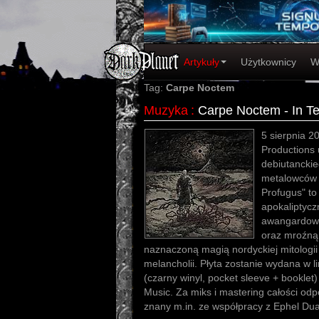
Artykuły
Użytkownicy
W
Tag:
Carpe Noctem
Muzyka
:
Carpe Noctem - In Te
5 sierpnia 2
Productions 
debiutanckie
metalowców 
Profugus" to
apokaliptycz
awangardow
oraz mroźną,
naznaczoną magią nordyckiej mitologii 
melancholii. Płyta zostanie wydana w l
(czarny winyl, pocket sleeve + booklet) 
Music. Za miks i mastering całości odp
znany m.in. ze współpracy z Ephel Duat