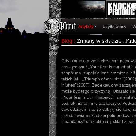
Artykuły
Użytkownicy
W
Blog
:
Zmiany w składzie ,,Kata
Gdy ostatnio przesłuchiwałem najnowsz
noszące tytuł ,,Your fear is our inhabi
zespół ma zupełnie inne brzmienie niż
takich jak: ,,Triumph of evilution’’(2009
injuries’’(2007). Zaciekawiony zaczął
może być tego przyczyną. Okazało się
,,Your fear is our inhabiacy’’ zmienił s
Jednak nie to mnie zaskoczyło. Podcz
dowiedziałem się, że odbyły się kolejn
przedstawiam skład zespołu podczas na
inhabitancy’’ oraz aktualny skład zespo