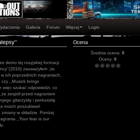
ydarzenia
Galeria
Forum
Więcej
Login
lepsy’’
Ocena
Średnia ocena:
0
Oceny:
0
e demo tej rosyjskiej formacji
tancy’’(2010) zauważyłem ,że
 w ich poprzednich nagraniach,
) czy ,,Musick brings
em więc szukać odpowiedzi, co
 ,że zespół przed nagraniem
wojego gitarzystę i perkusistę.
as moich poszukiwań
e zmiany w składzie. Poniżej
grania ,,Your fear is our
łu.