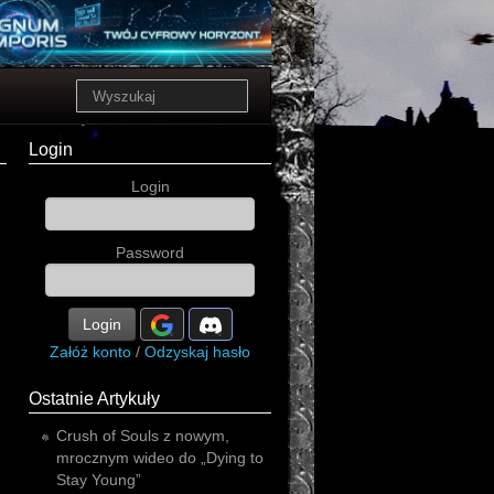
Login
Login
Password
Login
Załóż konto
/
Odzyskaj hasło
Ostatnie Artykuły
Crush of Souls z nowym,
mrocznym wideo do „Dying to
Stay Young”