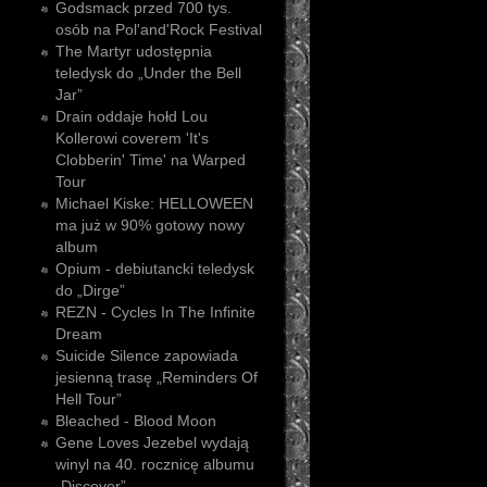
Godsmack przed 700 tys.
osób na Pol'and'Rock Festival
The Martyr udostępnia
teledysk do „Under the Bell
Jar”
Drain oddaje hołd Lou
Kollerowi coverem 'It's
Clobberin' Time' na Warped
Tour
Michael Kiske: HELLOWEEN
ma już w 90% gotowy nowy
album
Opium - debiutancki teledysk
do „Dirge”
REZN - Cycles In The Infinite
Dream
Suicide Silence zapowiada
jesienną trasę „Reminders Of
Hell Tour”
Bleached - Blood Moon
Gene Loves Jezebel wydają
winyl na 40. rocznicę albumu
„Discover”