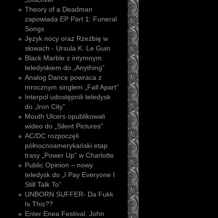
Theory of a Deadman
zapowiada EP Part 1: Funeral
Songs
Język nocy oraz Rzeźbię w
słowach - Ursula K. Le Guin
Black Marble z intymnym
teledyskiem do „Anything”
Analog Dance powraca z
mrocznym singlem „Fall Apart”
Interpol udostępnili teledysk
do „Iron City”
Mouth Ulcers opublikowali
wideo do „Silent Pictures”
AC/DC rozpoczęli
północnoamerykański etap
trasy „Power Up” w Charlotte
Public Opinion – nowy
teledysk do „I Pay Everyone I
Still Talk To”
UNBORN SUFFER- Da Fukk
Is This??
Enter Enea Festival. John