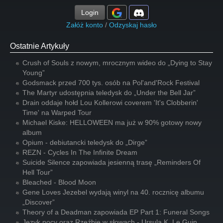
Login
Załóż konto
/
Odzyskaj hasło
Ostatnie Artykuły
Crush of Souls z nowym, mrocznym wideo do „Dying to Stay
Young”
Godsmack przed 700 tys. osób na Pol'and'Rock Festival
The Martyr udostępnia teledysk do „Under the Bell Jar”
Drain oddaje hołd Lou Kollerowi coverem 'It's Clobberin'
Time' na Warped Tour
Michael Kiske: HELLOWEEN ma już w 90% gotowy nowy
album
Opium - debiutancki teledysk do „Dirge”
REZN - Cycles In The Infinite Dream
Suicide Silence zapowiada jesienną trasę „Reminders Of
Hell Tour”
Bleached - Blood Moon
Gene Loves Jezebel wydają winyl na 40. rocznicę albumu
„Discover”
Theory of a Deadman zapowiada EP Part 1: Funeral Songs
Język nocy oraz Rzeźbię w słowach - Ursula K. Le Guin