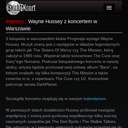
Artykuły
Imprezy
:
Wayne Hussey z koncertem w
Warszawie
Użytkownicy
3 listopada w warszawskim klubie Progresja wystąpi Wayne
Wydarzenia
Hussey. Muzyk znany jest z występów w składzie legendarnych
grup takich jak The Sisters Of Mercy czy The Mission, którą
Galeria
założył w 1986 roku. Wspierał także koncertowo The Cure oraz
Gary''ego Numana. Podczas listopadowego koncertu w naszej
Forum
stolicy, artysta będzie promował swój solowy album "Bare", na
którym znalazło się kilka kompozycji The Mission a także
Więcej
coverów m.in. z repertuaru The Cure czy U2. Koncertowi
patronuje serwis DarkPlanet.
Login
Szczegóły koncertu znajdują się w naszym
kalendarium
.
W pierwszych latach działalności Hussey próbował nawiązać
współpracę z sceną post-punkową współtworząc kilka szerzej
nieznanych zespołów jak The Ded Byrds i The Walkie Talkies.
Nie odnosząc w Liverpoolu większych sukcesów przeniósł się do