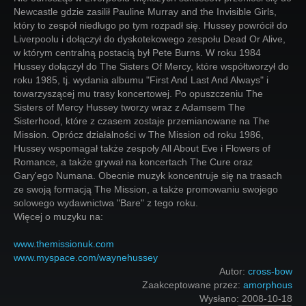
Newcastle gdzie zasilił Pauline Murray and the Invisible Girls,
który to zespół niedługo po tym rozpadł się. Hussey powrócił do
Liverpoolu i dołączył do dyskotekowego zespołu Dead Or Alive,
w którym centralną postacią był Pete Burns. W roku 1984
Hussey dołączył do The Sisters Of Mercy, które współtworzył do
roku 1985, tj. wydania albumu "First And Last And Always" i
towarzyszącej mu trasy koncertowej. Po opuszczeniu The
Sisters of Mercy Hussey tworzy wraz z Adamsem The
Sisterhood, które z czasem zostaje przemianowane na The
Mission. Oprócz działalności w The Mission od roku 1986,
Hussey wspomagał także zespoły All About Eve i Flowers of
Romance, a także grywał na koncertach The Cure oraz
Gary'ego Numana. Obecnie muzyk koncentruje się na trasach
ze swoją formacją The Mission, a także promowaniu swojego
solowego wydawnictwa "Bare" z tego roku.
Więcej o muzyku na:
www.themissionuk.com
www.myspace.com/waynehussey
Autor:
cross-bow
Zaakceptowane przez:
amorphous
Wysłano:
2008-10-18