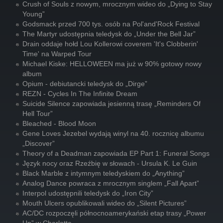
Crush of Souls z nowym, mrocznym wideo do „Dying to Stay
Young”
Godsmack przed 700 tys. osób na Pol'and'Rock Festival
The Martyr udostępnia teledysk do „Under the Bell Jar”
Drain oddaje hołd Lou Kollerowi coverem 'It's Clobberin'
Time' na Warped Tour
Michael Kiske: HELLOWEEN ma już w 90% gotowy nowy
album
Opium - debiutancki teledysk do „Dirge”
REZN - Cycles In The Infinite Dream
Suicide Silence zapowiada jesienną trasę „Reminders Of
Hell Tour”
Bleached - Blood Moon
Gene Loves Jezebel wydają winyl na 40. rocznicę albumu
„Discover”
Theory of a Deadman zapowiada EP Part 1: Funeral Songs
Język nocy oraz Rzeźbię w słowach - Ursula K. Le Guin
Black Marble z intymnym teledyskiem do „Anything”
Analog Dance powraca z mrocznym singlem „Fall Apart”
Interpol udostępnili teledysk do „Iron City”
Mouth Ulcers opublikowali wideo do „Silent Pictures”
AC/DC rozpoczęli północnoamerykański etap trasy „Power