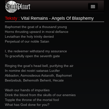
Artykuły
Teksty
:
Vital Remains - Angels Of Blasphemy
Użytkownicy
Baphomet the goat of a thousand young
Horns thrusting upward in moral defiance
Wydarzenia
Leviathan the holy trinity denied
Perpetual of our noble Satan
Galeria
I, the redeemer withstand my assurance
Forum
To gracefully open the seventh gate
Więcej
Ringing the goat's head bell, purifying the air
In nomine dei nostri satanas Lucifer
Login
Abbadon, Asmosdeous Astaroth, Baphomet
Beelzebub, Behemoth Beherit, Hecate
Wash our hands of impurities
Drink the blood from the skulls of our enemies
Topple the throne of the mortal fool
What has God done for you?