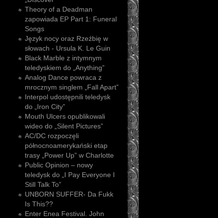
Theory of a Deadman
zapowiada EP Part 1: Funeral
Songs
Język nocy oraz Rzeźbię w
słowach - Ursula K. Le Guin
Black Marble z intymnym
teledyskiem do „Anything”
Analog Dance powraca z
mrocznym singlem „Fall Apart”
Interpol udostępnili teledysk
do „Iron City”
Mouth Ulcers opublikowali
wideo do „Silent Pictures”
AC/DC rozpoczęli
północnoamerykański etap
trasy „Power Up” w Charlotte
Public Opinion – nowy
teledysk do „I Pay Everyone I
Still Talk To”
UNBORN SUFFER- Da Fukk
Is This??
Enter Enea Festival. John