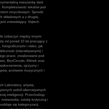
erymentalną mieszankę dark
mi. Kompleksowość tekstów jest
umentom smyczkowym. Sposób
h składowych a z drugiej
jest zniewalający. Vojtech
ło zobaczyć między innymi
sty od ponad 10 lat pracujący z
fotograficznymi i video, jak
liczność (interaktywnymi) i
ego prace, zrealizowane pod
es, BizzCircuits, Klimek oraz
ykorzenienia, ojczyzny i
topów, archiwów muzycznych i
h Laboratory, artysta,
upionych wokół alternatywnych
cznej inteligencji. Przechodząc
, metamedia, sztukę krytyczną i
poddaje się kategoryzacji.