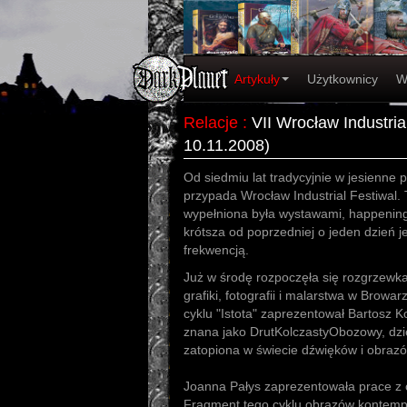
Artykuły
Użytkownicy
W
Relacje
:
VII Wrocław Industria
10.11.2008)
Od siedmiu lat tradycyjnie w jesienne 
przypada Wrocław Industrial Festiwal. 
wypełniona była wystawami, happening
krótsza od poprzedniej o jeden dzień 
frekwencją.
Już w środę rozpoczęła się rozgrzew
grafiki, fotografii i malarstwa w Brow
cyklu "Istota" zaprezentował Bartosz Ko
znana jako DrutKolczastyObozowy, dzi
zatopiona w świecie dźwięków i obrazó
Joanna Pałys zaprezentowała prace z cy
Fragment tego cyklu obrazów kontemp