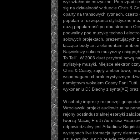
wykształcenie muzyczne. Po rozpadzie
się na działalność w duecie Chris & C
oparty na transowych rytmach, często o
popularne rozwiązania stylistyczne mu
dużą popularność po obu stronach Oce
podwaliny pod muzykę techno i electro
solowych projektach, prezentujących z
łączące body art z elementami ambien
Największy sukces muzyczny osiągnęła
To Tell". W 2003 duet przybrał nową na
stylistykę muzyki. Miejsce elektronic
Chris & Cosey, zajęły ambientowe, mro
wspomagane charakterystycznym dźwięk
namiętnym wokalem Cosey Fani Tutti. 
wykonaniu DJ Blachy z synta[XE] oraz V
W sobotę imprezę rozpoczęli gospodar
Wrocławski projekt audiowizualny pen
rejony postindustrialnej estetyki zało
tworzą Maciej Frett i Aureliusz Pisarze
odpowiedzialny jest Arkadiusz Bagińs
występach live formacja łączy element
art, ukazując w nich relacje człowiek-