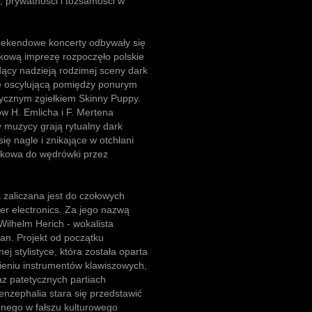
 prywatności i tożsamości w
eekendowe koncerty odbywały się
ątkową imprezę rozpoczęło polskie
ący nadzieją rodzimej sceny dark
ę oscylującą pomiędzy ponurym
ycznym zgiełkiem Skinny Puppy.
ów H. Emlicha i F. Mertena
 muzycy grają rytualny dark
ę nagle i znikające w otchłani
ękowa do wędrówki przez
 zaliczana jest do czołowych
r electronics. Za jego nazwą
Wilhelm Herich - wokalista
an. Projekt od początku
nej stylistyce, która została oparta
ieniu instrumentów klawiszowych,
az patetycznych partiach
zephalia stara się przedstawić
żonego w fałszu kulturowego