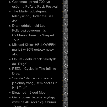
Godsmack przed 700 tys.
osób na Pol'and'Rock Festival
The Martyr udostępnia
teledysk do „Under the Bell
Jar”
Drain oddaje hołd Lou
Kollerowi coverem 'It's
Clobberin' Time' na Warped
Tour
Michael Kiske: HELLOWEEN
ma już w 90% gotowy nowy
album
Opium - debiutancki teledysk
do „Dirge”
REZN - Cycles In The Infinite
Dream
Suicide Silence zapowiada
jesienną trasę „Reminders Of
Hell Tour”
Bleached - Blood Moon
Gene Loves Jezebel wydają
winyl na 40. rocznicę albumu
„Discover”