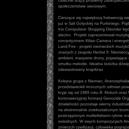
Obecnie drąży problemy zabezpieczeń,
społeczeństwie sieciowym.
Cieszące się największą frekwencją w
już w Sali Gotyckiej na Purkiniego. Pi
trio Compulsive Shopping Disorder będ
electro. Projekt zaprezentował muzyk
romantyzmem Kilian Camera i energet
Land:Fire - projekt niemieckich muzyk
znanych z zespołu Herbst 9. Niemieccy
ambient, masywne drony, pojawiające si
smutku melodie. Idealna ścieżka dźwi
zdewastowany krajobraz.
Kolejna grupa z Niemiec, Anenzephalia
przedstawicieli mrocznych odmian powe
kryje się od 1989 roku B. Moloch oraz 
kontrowersyjnej formacji Genocide Org
działalności pozostaje wierny industrial
na ekstremalnie zniekształconym brzm
postrzępionym multiefektami rytmie or
wokalnych. W swych kompozycjach Anen
zmierzch cywilizacji, człowieka pogrą