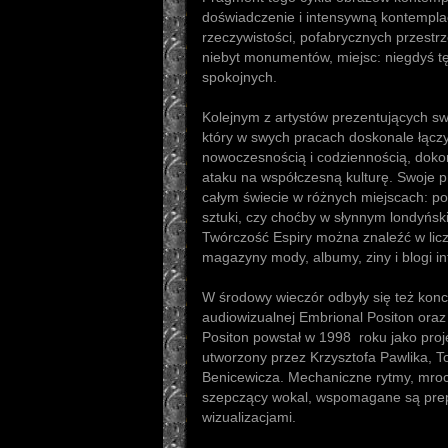
doświadczenie i intensywną kontempla
rzeczywistości, pofabrycznych przestrz
niebyt monumentów, miejsc: niegdyś tęt
spokojnych.
Kolejnym z artystów prezentujących swo
który w swych pracach doskonale łączy
nowoczesnością i codziennością, doko
ataku na współczesną kulturę. Swoje p
całym świecie w różnych miejscach: po
sztuki, czy choćby w słynnym londyńsk
Twórczość Espiry można znaleźć w licz
magazyny mody, albumy, ziny i blogi i
W środowy wieczór odbyły się też konce
audiowizualnej Embrional Positon oraz
Positon powstał w 1998 roku jako proj
utworzony przez Krzysztofa Pawlika, 
Benicewicza. Mechaniczne rytmy, mroc
szepczący wokal, wspomagane są pre
wizualizacjami.