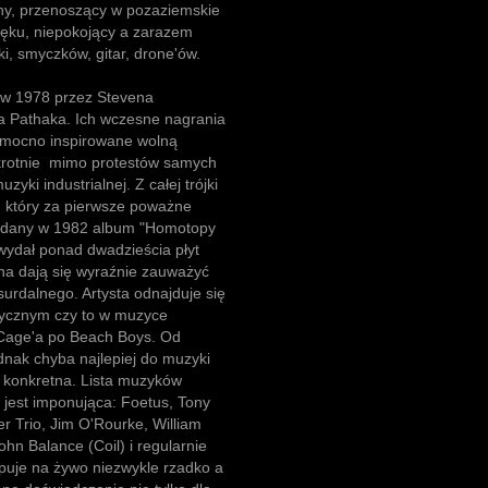
ny, przenoszący w pozaziemskie
ięku, niepokojący a zarazem
ki, smyczków, gitar, drone'ów.
 w 1978 przez Stevena
na Pathaka. Ich wczesne nagrania
y mocno inspirowane wolną
okrotnie mimo protestów samych
ki industrialnej. Z całej trójki
n, który za pierwsze poważne
ydany w 1982 album "Homotopy
wydał ponad dwadzieścia płyt
na dają się wyraźnie zauważyć
urdalnego. Artysta odnajduje się
ycznym czy to w muzyce
 Cage'a po Beach Boys. Od
dnak chyba najlepiej do muzyki
a konkretna. Lista muzyków
jest imponująca: Foetus, Tony
 Trio, Jim O'Rourke, William
ohn Balance (Coil) i regularnie
ępuje na żywo niezwykle rzadko a