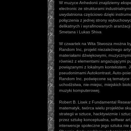
W muzyce Anhedonii znajdziemy eksp
electronic ze strukturami industrialny
uwydatniona częściowo dzięki instr
połączenia z jednej strony wybuchowyc
delikatnych i wyrafinowanych aranżacji 
Smetana i Lukas Shiva
W czwartek na Wita Stwosza można by
Random Inc, projekt niezależnego arty
materiałami dźwiękowymi, muzycznymi, 
również z elementami angażującymi pub
powiązanymi z lokalnym kontekstem. J
pseudonimami Autokontrast, Auto-poies
Random Inc. poświęcone są tematyce w
uchodźstwa, nie-miejsc, miejskich bio
muzyki komputerowej.
Robert B. Lisek z Fundamental Researc
matematyk, twórca wielu projektów sk
strategii w sztuce, hacktywizmie i sztu
przez sztukę konceptualna, softwar art
interwencje społeczne jego sztuka nie 