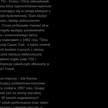
 TG - Cosey i Chris zdecydowali
osey który zaprezentował repertuar
cierający się w swojej estetyce o
zyki dyskotekowej. Duet zdobył
anu, kładąc jednocześnie
. Cosey próbowała również sił w
 reguły występy parateatralne,
tu i nowoczesnego tańca.
 materiałem z 1982 roku "Time
zwę Carter Tutti, a także zmienił
znych beatów znanych z okresu
czne tekstury elektroniczne
iem trąbki (vide TG) i
Imprezę zakończyło afterparty w
J Trotuli.
ze imprezy - Job Karma.
etrujący ambientowo-transowe
żony został w 1997 roku. Grupę
wski zaś za stronę wizualną
ki. W swoich sugestywnych
y sztuki performance oraz video-
maszyna i człowiek-sacrum, a