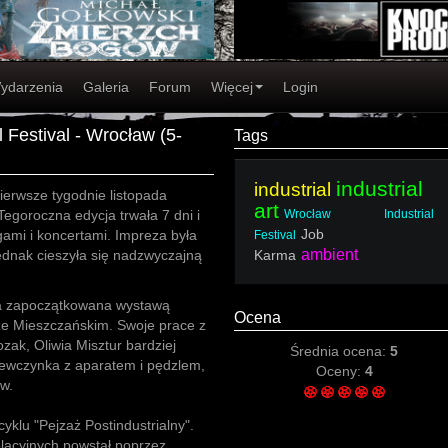
ydarzenia
Galeria
Forum
Więcej
Login
l Festival - Wrocław (5-
Tags
industrial
industrial
pierwsze tygodnie listopada
art
Tegoroczna edycja trwała 7 dni i
Wrocław Industrial
Job
ami i koncertami. Impreza była
Festival
ambient
jednak cieszyła się nadzwyczajną
Karma
ka zapoczątkowana wystawą
Ocena
arze Mieszczańskim. Swoje prace z
zak, Oliwia Misztur bardziej
Średnia ocena:
5
ewczynka z aparatem i pędzlem,
Oceny:
4
w.
klu "Pejzaż Postindustrialny".
lacyjnych powstał poprzez