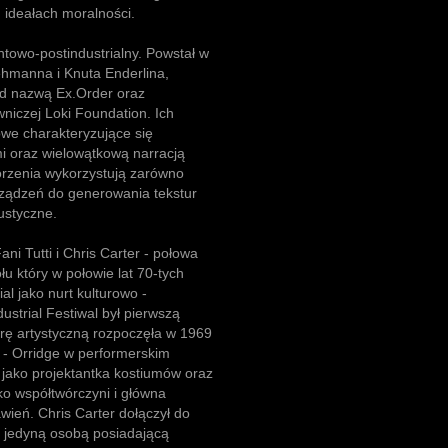
 ideałach moralności.
ntowo-postindustrialny. Powstał w
ehmanna i Knuta Enderlina,
od nazwą Ex.Order oraz
niczej Loki Foundation. Ich
owe charakteryzujące się
i oraz wielowątkową narracją
orzenia wykorzystują zarówno
rządzeń do generowania tekstur
ustyczne.
ani Tutti i Chris Carter - połowa
u który w połowie lat 70-tych
al jako nurt kulturowo -
ustrial Festiwal był pierwszą
erę artystyczną rozpoczęła w 1969
 - Orridge w performerskim
 jako projektantka kostiumów oraz
ko współtwórczyni i główna
ień. Chris Carter dołączył do
e jedyną osobą posiadającą