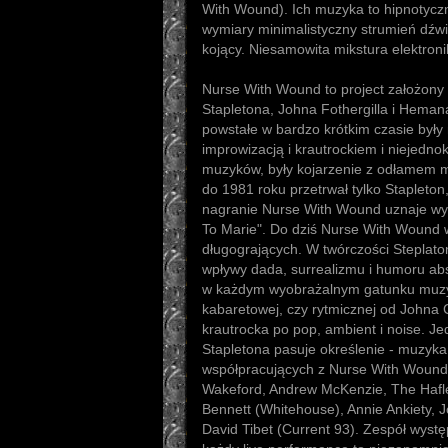
With Wound). Ich muzyka to hipnotycz
wymiary minimalistyczny strumień dźw
kojący. Niesamowita mikstura elektroni
Nurse With Wound to project założony
Stapletona, Johna Fothergilla i Hema
powstałe w bardzo krótkim czasie był
improwizacją i krautrockiem i niejedn
muzyków, były kojarzenie z odłamem muzy
do 1981 roku przetrwał tylko Stapleto
nagranie Nurse With Wound uznaje w
To Marie". Do dziś Nurse With Wound 
długogrających. W twórczości Steplato
wpływy dada, surrealizmu i humoru abs
w każdym wyobrażalnym gatunku muz
kabaretowej, czy rytmicznej od Johna
krautrocka po pop, ambient i noise. Je
Stapletona pasuje określenie - muzyk
współpracujących z Nurse With Wound 
Wakeford, Andrew McKenzie, The Hafler
Bennett (Whitehouse), Annie Ankiety, J
David Tibet (Current 93). Zespół wyst