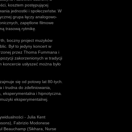
ści, kosztem postępującej
wania jednostki i społeczeństw. W
ycznej grupa łączy analogowo-
onicznych, zapętlone filmowe
ą trasową rytmikę.
rth, boczny project muzyków
ic. Był to jedyny koncert w
worzonej przez Thoma Fummana i
zycji zakorzenionych w tradycji
m koncercie usłyszeć można było
jmuje się od potowy lat 80-tych.
 i trudna do zdefiniowania,
a, eksperymentalna i hipnotyczna.
k muzyki eksperymentalnej.
widualności - Julia Kent
hnsons), Fabrizio Modonese
aul Beauchamp (Sikhara, Nurse