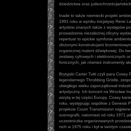
dziedzictwa oraz judeochrześcijańskich
Inade to także niemiecki projekt ambie
1991 roku w wyniku inicjatywy Rene L
artystów znanych także z występów p
prowadzenia niezależnej oficyny wydaw
repertuar to epickie symfonie ambient
złożonymi konstrukcjami brzmieniowym
organicznej materii dźwiękowej. Do tw
zestawy cyfrowych i elektronicznych u
fonicznych, jak również instrumenty ak
Brytyjski Carter Tutti czyli para Cosey F
legendarnego Throbbing Gristle, zespoł
ubiegłego wieku zapoczątkował industri
artystyczny. Ich koncert na Wrocław Ind
wizytą w tej części Europy. Cosey kari
roku, występując wspólnie z Genesis P
projekcie Coum Transmission najpierw
scenografii, natomiast od roku 1971 ja
uczestniczka organizowanych przedstaw
nich w 1975 roku i był w tamtym czasi