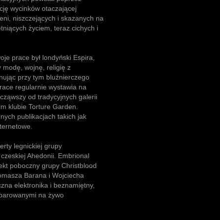
cję wycinków otaczającej
eni, niszczejących i skazanych na
niących życiem, teraz cichych i
je prace był londyński Espira,
 modę, wojnę, religię z
nując przy tym bluźnierczego
race regularnie wystawia na
cząwszy od tradycyjnych galerii
im klubie Torture Garden.
nych publikacjach takich jak
nternetowe.
rty legnickiej grupy
 czeskiej Ahedonii. Embrional
ekt poboczny grupy Christblood
Tomasza Barana i Wojciecha
zna elektronika i beznamiętny,
parowanymi na żywo