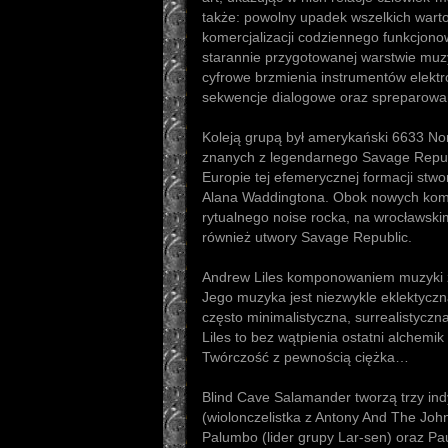
także: powolny upadek wszelkich warto
komercjalizacji codziennego funkcjono
starannie przygotowanej warstwie muz
cyfrowe brzmienia instrumentów elektr
sekwencje dialogowe oraz spreparowan
Koleją grupą był amerykański 6633 No
znanych z legendarnego Savage Republ
Europie tej efemerycznej formacji st
Alana Waddingtona. Obok nowych kompo
rytualnego noise rocka, na wrocławski
również utwory Savage Republic.
Andrew Liles komponowaniem muzyki za
Jego muzyka jest niezwykle eklektyczna
często minimalistyczna, surrealistyczn
Liles to bez wątpienia ostatni alchemi
Twórczość z pewnością ciężka…
Blind Cave Salamander tworzą trzy indy
(wiolonczelistka z Antony And The Jo
Palumbo (lider grupy Lar-sen) oraz P