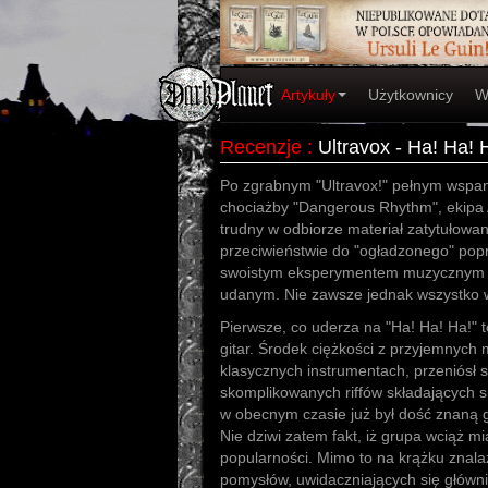
Artykuły
Użytkownicy
W
Recenzje
:
Ultravox - Ha! Ha! 
Po zgrabnym "Ultravox!" pełnym wspan
chociażby "Dangerous Rhythm", ekipa
trudny w odbiorze materiał zatytułowa
przeciwieństwie do "ogładzonego" popr
swoistym eksperymentem muzycznym 
udanym. Nie zawsze jednak wszystko w
Pierwsze, co uderza na "Ha! Ha! Ha!"
gitar. Środek ciężkości z przyjemnyc
klasycznych instrumentach, przeniósł s
skomplikowanych riffów składających si
w obecnym czasie już był dość znaną 
Nie dziwi zatem fakt, iż grupa wciąż 
popularności. Mimo to na krążku znala
pomysłów, uwidaczniających się główn