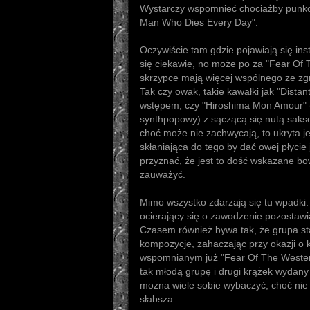
Wystarczy wspomnieć chociażby punk
Man Who Dies Every Day".
Oczywiście tam gdzie pojawiają się ins
się ciekawie, no może po za "Fear Of
skrzypce mają więcej wspólnego ze zgr
Tak czy owak, takie kawałki jak "Dista
wstępem, czy "Hiroshima Mon Amour" 
synthpopowy) z sączącą się nutą sakso
choć może nie zachwycają, to ukryta j
skłaniająca do tego by dać owej płycie
przyznać, że jest to dość wskazane bow
zauważyć.
Mimo wszystko zdarzają się tu wpadki
ocierający się o zawodzenie pozostawi
Czasem również bywa tak, że grupa sta
kompozycje, zahaczając przy okazji o k
wspomnianym już "Fear Of The Western
tak młodą grupę i drugi krążek wydan
można wiele sobie wybaczyć, choć nie ul
słabsza.