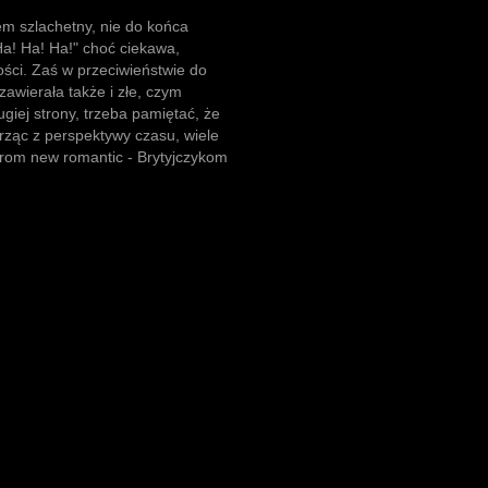
iem szlachetny, nie do końca
"Ha! Ha! Ha!" choć ciekawa,
ości. Zaś w przeciwieństwie do
awierała także i złe, czym
ugiej strony, trzeba pamiętać, że
trząc z perspektywy czasu, wiele
rom new romantic - Brytyjczykom