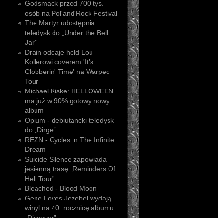
Godsmack przed 700 tys.
osób na Pol'and'Rock Festival
The Martyr udostępnia
teledysk do „Under the Bell
Jar”
Drain oddaje hołd Lou
Kollerowi coverem 'It's
Clobberin' Time' na Warped
Tour
Michael Kiske: HELLOWEEN
ma już w 90% gotowy nowy
album
Opium - debiutancki teledysk
do „Dirge”
REZN - Cycles In The Infinite
Dream
Suicide Silence zapowiada
jesienną trasę „Reminders Of
Hell Tour”
Bleached - Blood Moon
Gene Loves Jezebel wydają
winyl na 40. rocznicę albumu
„Discover”