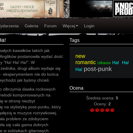
ydarzenia
Galeria
Forum
Więcej
Login
Ha!
Tags
iałych kawałków takich jak
new
 Anglików postanowiła wydać dość
romantic
ny "Ha! Ha! Ha!". W
Ha! Ha!
Ultravox
post-punk
zednika, drugi album wydaje się
Ha!
- eksperymentem nie do końca
ychodzi jak byśmy chcieli.
Ocena
 to olbrzymia dawka rockowych
h melodii komponowanych na
Średnia ocena:
5
ię w stronę niezbyt
Oceny:
2
ę na stylistykę post-punku, który
gałęzią w muzyce rozrywkowej.
miała problem ze zdobyciem
zła się cała gama dobrych
ie w solówkach gitarowych.