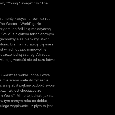
owy "Young Savage" czy "The
trumenty klasyczne również robi
 The Western World" gdzie
zytem, aniżeli linią melodyczną.
nt Smile" z pięknym fortepianowym
(uchodząca za pierwszy utwór
fonu, brzmią naprawdę pięknie i
est w nich dusza, mimowolnie
 jeszcze jedną szansę. A trzeba
iem jej wartość nie od razu łatwo
. Zwłaszcza wokal Johna Foxxa
a miejscami wiele do życzenia.
ra się zbyt pięknie ozdobić swoje
icz. Tak jest chociażby ze
 World". Mimo to jednak, jak na
y w tym samym roku co debiut,
ega wątpliwości, iż płyta ta jest