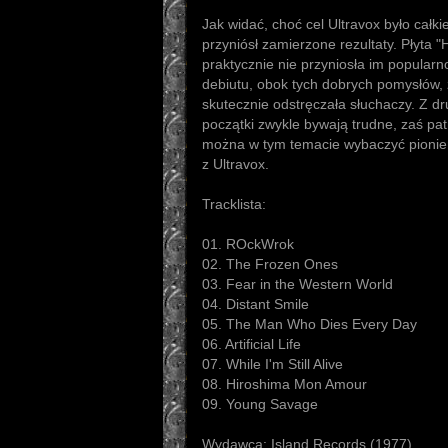
Jak widać, choć cel Ultravox było całk
przyniósł zamierzone rezultaty. Płyta 
praktycznie nie przyniosła im popularn
debiutu, obok tych dobrych pomysłów, z
skutecznie odstręczała słuchaczy. Z dr
początki zwykle bywają trudne, zaś pa
można w tym temacie wybaczyć pionie
z Ultravox.
Tracklista:
01. ROckWrok
02. The Frozen Ones
03. Fear in the Western World
04. Distant Smile
05. The Man Who Dies Every Day
06. Artificial Life
07. While I'm Still Alive
08. Hiroshima Mon Amour
09. Young Savage
Wydawca: Island Records (1977)