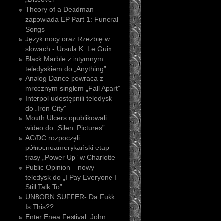
Theory of a Deadman
zapowiada EP Part 1: Funeral
Songs
Język nocy oraz Rzeźbię w
słowach - Ursula K. Le Guin
Black Marble z intymnym
teledyskiem do „Anything”
Analog Dance powraca z
mrocznym singlem „Fall Apart”
Interpol udostępnili teledysk
do „Iron City”
Mouth Ulcers opublikowali
wideo do „Silent Pictures”
AC/DC rozpoczęli
północnoamerykański etap
trasy „Power Up” w Charlotte
Public Opinion – nowy
teledysk do „I Pay Everyone I
Still Talk To”
UNBORN SUFFER- Da Fukk
Is This??
Enter Enea Festival. John