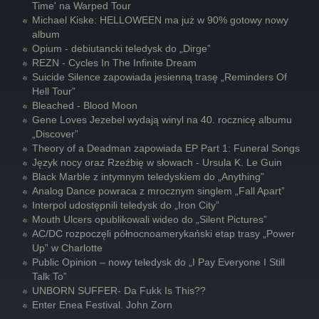
Time' na Warped Tour
Michael Kiske: HELLOWEEN ma już w 90% gotowy nowy
album
Opium - debiutancki teledysk do „Dirge”
REZN - Cycles In The Infinite Dream
Suicide Silence zapowiada jesienną trasę „Reminders Of
Hell Tour”
Bleached - Blood Moon
Gene Loves Jezebel wydają winyl na 40. rocznicę albumu
„Discover”
Theory of a Deadman zapowiada EP Part 1: Funeral Songs
Język nocy oraz Rzeźbię w słowach - Ursula K. Le Guin
Black Marble z intymnym teledyskiem do „Anything”
Analog Dance powraca z mrocznym singlem „Fall Apart”
Interpol udostępnili teledysk do „Iron City”
Mouth Ulcers opublikowali wideo do „Silent Pictures”
AC/DC rozpoczęli północnoamerykański etap trasy „Power
Up” w Charlotte
Public Opinion – nowy teledysk do „I Pay Everyone I Still
Talk To”
UNBORN SUFFER- Da Fukk Is This??
Enter Enea Festival. John Zorn