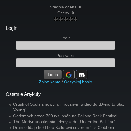
Średnia ocena:
0
Oceny:
0
Login
Login
Password
Login
Załóż konto
/
Odzyskaj hasło
Ostatnie Artykuły
Crush of Souls z nowym, mrocznym wideo do „Dying to Stay
Young”
Godsmack przed 700 tys. osób na Pol'and'Rock Festival
The Martyr udostępnia teledysk do „Under the Bell Jar”
Drain oddaje hołd Lou Kollerowi coverem 'It's Clobberin'