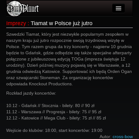
Artykuły
Imprezy
:
Tiamat w Polsce już jutro
Użytkownicy
Szwedzki Tiamat, który jest niezwykle popularnym zespołem w
naszym kraju już jutro rozpocznie swoją trzydniową wizytę w
Wydarzenia
Polsce. Tym razem grupa da trzy koncerty - najpierw 10 grudnia
będzie to Gdańsk, gdzie odbędzie się także specjalne afterparty
Galeria
połączone z jubileuszową edycją TOGa (impreza świętuje 12
urodziny). Dzień później muzycy pojawią się w Warszawie, a 12
Forum
grudnia odwiedzą Katowice. Supportować ich będą Orden Ogan
oraz szwajcarski Stoneman. Za organizację koncertów
Więcej
odpowiada Knockout Productions.
Rozkład jazdy koncertów:
Login
10.12 - Gdańsk // Stocznia - bilety: 80 // 90 zł
11.12 - Warszawa // Progresja - bilety: 75 // 95 zł
12.12 - Katowice // Mega Club - bilety: 75 zł // 85 zł
Wejście do klubów: 18:00, start koncertów: 19:00
Autor:
cross-bow