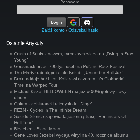
Password
Login
Załóż konto
/
Odzyskaj hasło
Ostatnie Artykuły
Crush of Souls z nowym, mrocznym wideo do „Dying to Stay
Young”
Godsmack przed 700 tys. osób na Pol'and'Rock Festival
The Martyr udostępnia teledysk do „Under the Bell Jar”
Drain oddaje hołd Lou Kollerowi coverem 'It's Clobberin'
Time' na Warped Tour
Michael Kiske: HELLOWEEN ma już w 90% gotowy nowy
album
Opium - debiutancki teledysk do „Dirge”
REZN - Cycles In The Infinite Dream
Suicide Silence zapowiada jesienną trasę „Reminders Of
Hell Tour”
Bleached - Blood Moon
Gene Loves Jezebel wydają winyl na 40. rocznicę albumu