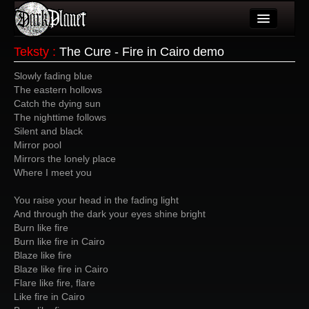
Artykuły
Teksty
:
The Cure - Fire in Cairo demo
Użytkownicy
Slowly fading blue
The eastern hollows
Wydarzenia
Catch the dying sun
The nighttime follows
Galeria
Silent and black
Mirror pool
Forum
Mirrors the lonely place
Where I meet you
Więcej
You raise your head in the fading light
Login
And through the dark your eyes shine bright
Burn like fire
Burn like fire in Cairo
Blaze like fire
Blaze like fire in Cairo
Flare like fire, flare
Like fire in Cairo