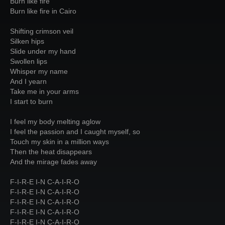
Burn like fire
Burn like fire in Cairo
Shifting crimson veil
Silken hips
Slide under my hand
Swollen lips
Whisper my name
And I yearn
Take me in your arms
I start to burn
I feel my body melting aglow
I feel the passion and I caught myself, so
Touch my skin in a million ways
Then the heat disappears
And the mirage fades away
F-I-R-E I-N C-A-I-R-O
F-I-R-E I-N C-A-I-R-O
F-I-R-E I-N C-A-I-R-O
F-I-R-E I-N C-A-I-R-O
F-I-R-E I-N C-A-I-R-O