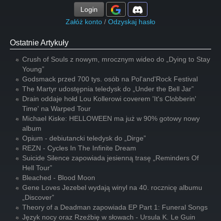
Login
Załóż konto
/
Odzyskaj hasło
Ostatnie Artykuły
Crush of Souls z nowym, mrocznym wideo do „Dying to Stay
Young”
Godsmack przed 700 tys. osób na Pol'and'Rock Festival
The Martyr udostępnia teledysk do „Under the Bell Jar”
Drain oddaje hołd Lou Kollerowi coverem 'It's Clobberin'
Time' na Warped Tour
Michael Kiske: HELLOWEEN ma już w 90% gotowy nowy
album
Opium - debiutancki teledysk do „Dirge”
REZN - Cycles In The Infinite Dream
Suicide Silence zapowiada jesienną trasę „Reminders Of
Hell Tour”
Bleached - Blood Moon
Gene Loves Jezebel wydają winyl na 40. rocznicę albumu
„Discover”
Theory of a Deadman zapowiada EP Part 1: Funeral Songs
Język nocy oraz Rzeźbię w słowach - Ursula K. Le Guin