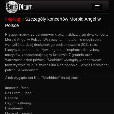
Artykuły
Imprezy
:
Szczegóły koncertów Morbid Angel w
Polsce
Użytkownicy
Przypominamy, ze ogromnymi krokami zbliżają się dwa koncerty
Wydarzenia
Morbid Angel w Polsce. Wszyscy fani metalu nie mogli sobie
wymyślić bardziej doskonałego podsumowania 2011 roku.
Galeria
Klasycy death metalu, żywa legenda i inspiracja dla tysięcy
muzyków, zaprezentuje się w Krakowie 7 grudnia oraz
Forum
Warszawie dzień później. "Morbidzi" wystąpią w doborowym
towarzystwie m.in. z szwedzkim Necrophobic. Serwis Darkplanet
Więcej
patronuje koncertom.
Login
A tak wygląda set lista "Morbidów” na tej trasie:
Immortal Rites
Fall From Grace
Rapture
Day of Suffering
Blasphemy
Maze of Torment