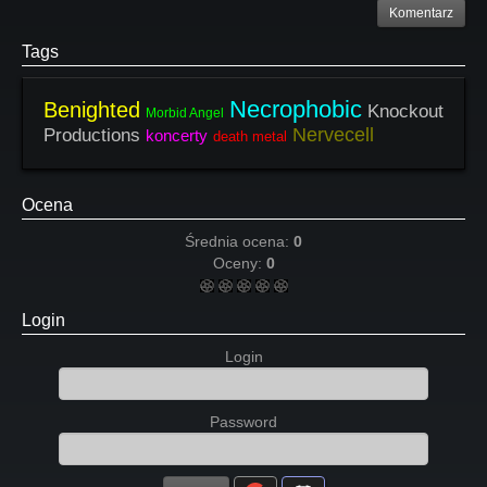
Komentarz
Tags
Necrophobic
Benighted
Knockout
Morbid Angel
Nervecell
Productions
koncerty
death metal
Ocena
Średnia ocena:
0
Oceny:
0
Login
Login
Password