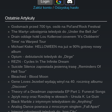
Login
Załóż konto
/
Odzyskaj hasło
Ostatnie Artykuły
Godsmack przed 700 tys. osób na Pol'and'Rock Festival
The Martyr udostępnia teledysk do „Under the Bell Jar”
Drain oddaje hołd Lou Kollerowi coverem 'It's Clobberin'
Time' na Warped Tour
Michael Kiske: HELLOWEEN ma już w 90% gotowy nowy
album
Opium - debiutancki teledysk do „Dirge”
REZN - Cycles In The Infinite Dream
Suicide Silence zapowiada jesienną trasę „Reminders Of
Hell Tour”
Bleached - Blood Moon
Gene Loves Jezebel wydają winyl na 40. rocznicę albumu
„Discover”
Theory of a Deadman zapowiada EP Part 1: Funeral Songs
Język nocy oraz Rzeźbię w słowach - Ursula K. Le Guin
Black Marble z intymnym teledyskiem do „Anything”
Analog Dance powraca z mrocznym singlem „Fall Apart”
Interpol udostępnili teledysk do „Iron City”