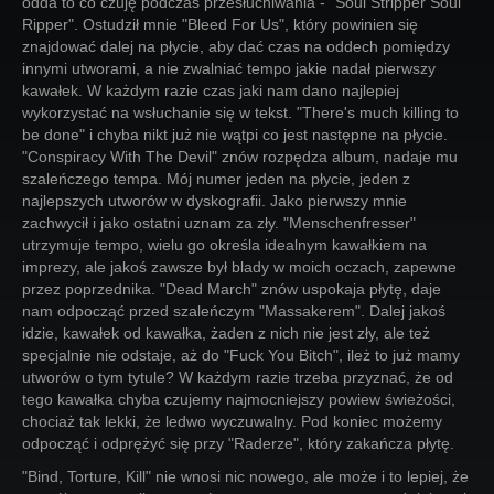
odda to co czuję podczas przesłuchiwania - "Soul Stripper Soul
Ripper". Ostudził mnie "Bleed For Us", który powinien się
znajdować dalej na płycie, aby dać czas na oddech pomiędzy
innymi utworami, a nie zwalniać tempo jakie nadał pierwszy
kawałek. W każdym razie czas jaki nam dano najlepiej
wykorzystać na wsłuchanie się w tekst. "There's much killing to
be done" i chyba nikt już nie wątpi co jest następne na płycie.
"Conspiracy With The Devil" znów rozpędza album, nadaje mu
szaleńczego tempa. Mój numer jeden na płycie, jeden z
najlepszych utworów w dyskografii. Jako pierwszy mnie
zachwycił i jako ostatni uznam za zły. "Menschenfresser"
utrzymuje tempo, wielu go określa idealnym kawałkiem na
imprezy, ale jakoś zawsze był blady w moich oczach, zapewne
przez poprzednika. "Dead March" znów uspokaja płytę, daje
nam odpocząć przed szaleńczym "Massakerem". Dalej jakoś
idzie, kawałek od kawałka, żaden z nich nie jest zły, ale też
specjalnie nie odstaje, aż do "Fuck You Bitch", ileż to już mamy
utworów o tym tytule? W każdym razie trzeba przyznać, że od
tego kawałka chyba czujemy najmocniejszy powiew świeżości,
chociaż tak lekki, że ledwo wyczuwalny. Pod koniec możemy
odpocząć i odprężyć się przy "Raderze", który zakańcza płytę.
"Bind, Torture, Kill" nie wnosi nic nowego, ale może i to lepiej, że