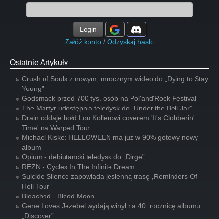
Login
Załóż konto
/
Odzyskaj hasło
Ostatnie Artykuły
Crush of Souls z nowym, mrocznym wideo do „Dying to Stay
Young”
Godsmack przed 700 tys. osób na Pol'and'Rock Festival
The Martyr udostępnia teledysk do „Under the Bell Jar”
Drain oddaje hołd Lou Kollerowi coverem 'It's Clobberin'
Time' na Warped Tour
Michael Kiske: HELLOWEEN ma już w 90% gotowy nowy
album
Opium - debiutancki teledysk do „Dirge”
REZN - Cycles In The Infinite Dream
Suicide Silence zapowiada jesienną trasę „Reminders Of
Hell Tour”
Bleached - Blood Moon
Gene Loves Jezebel wydają winyl na 40. rocznicę albumu
„Discover”