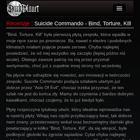
Artykuły
Recenzje
:
Suicide Commando - Bind, Torture, Kill
Użytkownicy
"Bind, Torture, Kill" była pierwszą płytą zespołu, która wpadła w
moje ręce zaraz po premierze. Ba, nawet o electro i podobnych
Wydarzenia
klimatach miałam pojęcie prawie zerowe. Chyba najlepiej
powiedzieć, że od niej wszystko się zaczęło (lepiej późno niż
Galeria
wcale). Dlatego zawsze patrzę na nią przez pryzmat
sentymentu, choć już z zupełnie innej strony niż wcześniej.
Forum
Na płycie nie odnajdzie się nowości, ani innowacji w twórczości
zespołu. Suicide Commando podąża szlakiem utartym już
Więcej
dobrze przez "Axis Of Evil", chociaż trzeba przyznać, że ten
szlak nie jest do końca zły. Mamy do czynienia z bardzo dobrymi
Login
kawałkami, chociaż czujemy, że to już kiedyś było.
Płytę rozpoczyna tytułowy utwór, który idealnie wprowadza nas
w nastrój płyty. Witają nas ciężki przytłaczający beat, tak dobrze
nam znany, przesterowany wokal oraz beznamiętny damski głos
powtarzający w kółko "Bind, Torture, Kill", da się wkręcić, byle
podkręcić głośniki ku zgrozie sąsiadów. Cytat chyba najlepiej