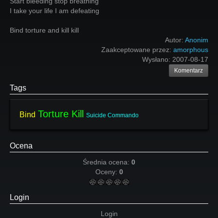
Start bleeding stop breathing
I take your life I am defeating
Bind torture and kill kill
Autor:
Anonim
Zaakceptowane przez:
amorphous
Wysłano:
2007-08-17
Komentarz
Tags
Torture Kill
Bind
Suicide Commando
Ocena
Średnia ocena:
0
Oceny:
0
Login
Login