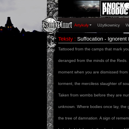
Artykuły
Użytkownicy
W
Teksty
:
Suffocation - Ignorent
Tattooed from the camps that mark you
deranged from the minds of the Reds. I
moment when you are dismissed from you
torment, the merciless slaughter of sou
Taken from wombs before they are nurt
unknown. Where bodies once lay, the gr
the tree of damnation. A sign of remem