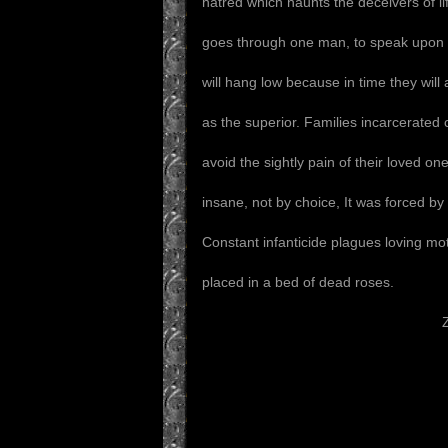
hatred which haunts the deceivers of li
goes through one man, to speak upon o
will hang low because in time they wi
as the superior. Families incarcerated
avoid the sightly pain of their loved o
insane, not by choice, It was forced by 
Constant infanticide plagues loving mo
placed in a bed of dead roses.