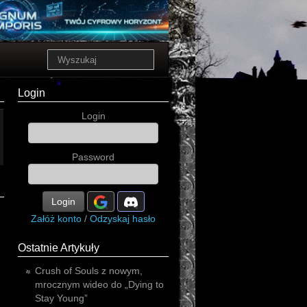
Login
Login
Password
Login
Załóż konto
/
Odzyskaj hasło
Ostatnie Artykuły
Crush of Souls z nowym,
mrocznym wideo do „Dying to
Stay Young”