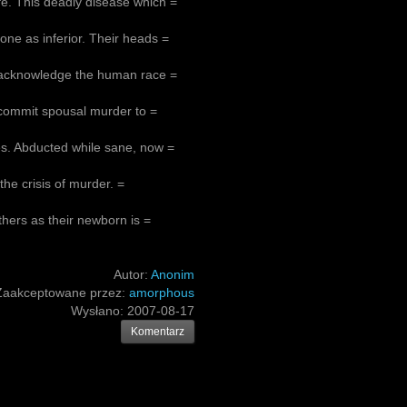
fe. This deadly disease which =
ne as inferior. Their heads =
ll acknowledge the human race =
 commit spousal murder to =
nes. Abducted while sane, now =
the crisis of murder. =
thers as their newborn is =
Autor:
Anonim
Zaakceptowane przez:
amorphous
Wysłano:
2007-08-17
Komentarz