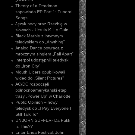
Theory of a Deadman
zapowiada EP Part 1: Funeral
Songs
Język nocy oraz Rzeźbię w
słowach - Ursula K. Le Guin
Black Marble z intymnym
teledyskiem do „Anything”
Analog Dance powraca z
mrocznym singlem „Fall Apart”
Interpol udostępnili teledysk
do „Iron City”
Mouth Ulcers opublikowali
wideo do „Silent Pictures”
AC/DC rozpoczęli
północnoamerykański etap
trasy „Power Up” w Charlotte
Public Opinion – nowy
teledysk do „I Pay Everyone I
Still Talk To”
UNBORN SUFFER- Da Fukk
Is This??
Enter Enea Festival. John