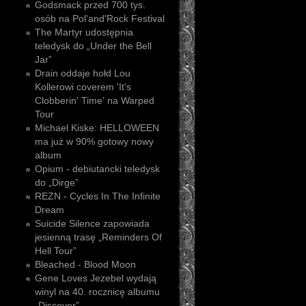
Godsmack przed 700 tys.
osób na Pol'and'Rock Festival
The Martyr udostępnia
teledysk do „Under the Bell
Jar”
Drain oddaje hołd Lou
Kollerowi coverem 'It's
Clobberin' Time' na Warped
Tour
Michael Kiske: HELLOWEEN
ma już w 90% gotowy nowy
album
Opium - debiutancki teledysk
do „Dirge”
REZN - Cycles In The Infinite
Dream
Suicide Silence zapowiada
jesienną trasę „Reminders Of
Hell Tour”
Bleached - Blood Moon
Gene Loves Jezebel wydają
winyl na 40. rocznicę albumu
„Discover”