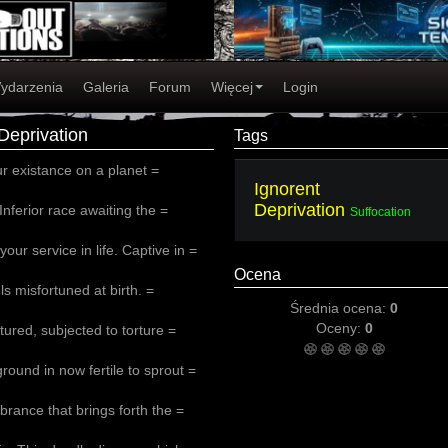
ydarzenia
Galeria
Forum
Więcej
Login
 Deprivation
Tags
r existance on a planet =
Ignorent
Deprivation
nferior race awaiting the =
Suffocation
r service in life. Captive in =
Ocena
ls misfortuned at birth. =
Średnia ocena:
0
Oceny:
0
ured, subjected to torture =
ound in now fertile to sprout =
brance that brings forth the =